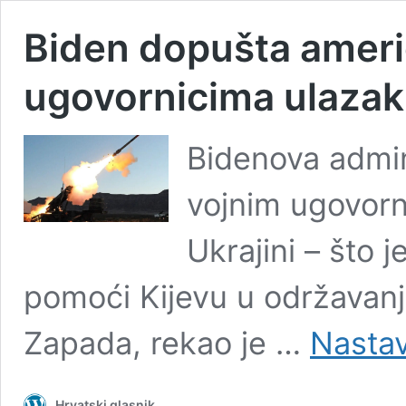
Biden dopušta ameri
ugovornicima ulazak
Bidenova admin
vojnim ugovorn
Ukrajini – što je
pomoći Kijevu u održavanj
Zapada, rekao je …
Nastavi
Hrvatski glasnik