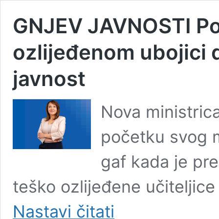
GNJEV JAVNOSTI Pos
ozlijeđenom ubojici 
javnost
Nova ministrica
početku svog m
gaf kada je pr
teško ozlijeđene učiteljice
GNJEV
Nastavi čitati
JAVNOSTI