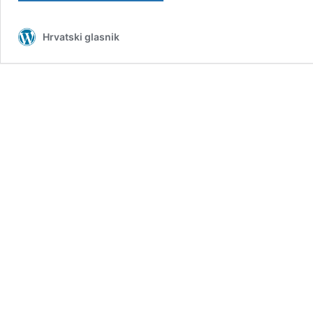
Posjeta
ministrice
Hrvatski glasnik
ozlijeđenom
ubojici
djeteta
uznemirila
javnost