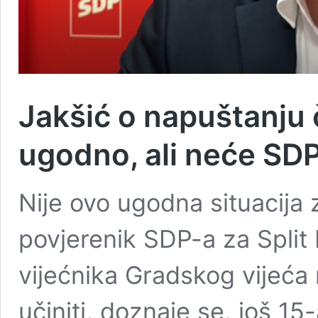
Jakšić o napuštanju č
ugodno, ali neće SDP
Nije ovo ugodna situacija 
povjerenik SDP-a za Split 
vijećnika Gradskog vijeća 
učiniti, doznaje se, još 1