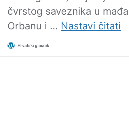
čvrstog saveznika u mađa
Pris
Orbanu i …
Nastavi čitati
BiH
izd
fon
Hrvatski glasnik
EU
jedi
uz
refo
Dod
pere
ruke
oko
odgo
za
blok
zapri
uskr
potp