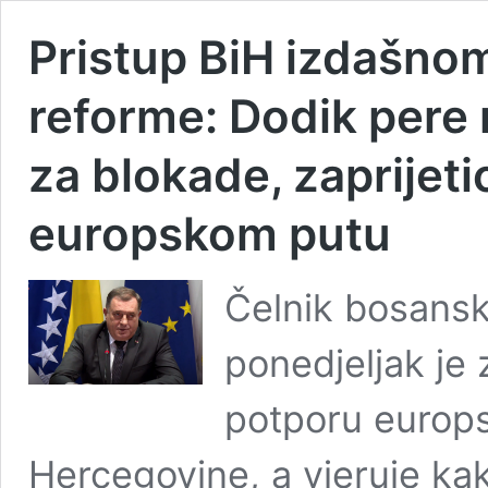
Pristup BiH izdašno
reforme: Dodik pere
za blokade, zaprijet
europskom putu
Čelnik bosansk
ponedjeljak je 
potporu europ
Hercegovine, a vjeruje ka