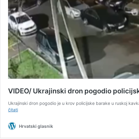
VIDEO/ Ukrajinski dron pogodio policijs
Ukrajinski dron pogodio je u krov policijske barake u ruskoj kavk
VIDEO/
čitati
Ukrajinski
dron
Hrvatski glasnik
pogodio
policijsku