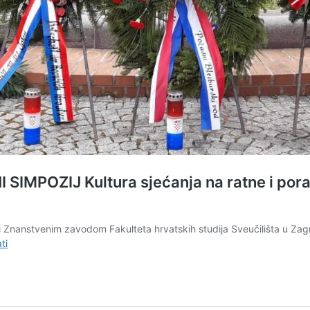
ZIJ Kultura sjećanja na ratne i poratne
t i Znanstvenim zavodom Fakulteta hrvatskih studija Sveučilišta u Z
MEĐUNARODNI
ti
STRUČNO-
ZNANSTVENI
SIMPOZIJ
Kultura