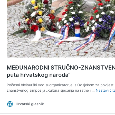
MEĐUNARODNI STRUČNO-ZNANSTVENI SIMPO
puta hrvatskog naroda“
Počasni bleiburški vod suorganizator je, s Odsjekom za povijes
znanstvenog simpozija „Kultura sjećanja na ratne i …
Nastavi čita
Hrvatski glasnik