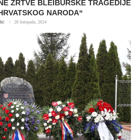
TNE ŽRTVE BLEIBURŠKE TRAGEDIJE
 HRVATSKOG NARODA“
šić
28 listopada, 2024