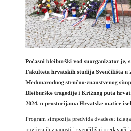
Počasni bleiburški vod suorganizator je,
Fakulteta hrvatskih studija Sveučilišta 
Međunarodnog stručno-znanstvenog simpoz
Bleiburške tragedije i Križnog puta hrvats
2024. u prostorijama Hrvatske matice ise
Program simpozija predviđa dvadeset izlagan
povijesnih znanosti i sveučilišni predavači 