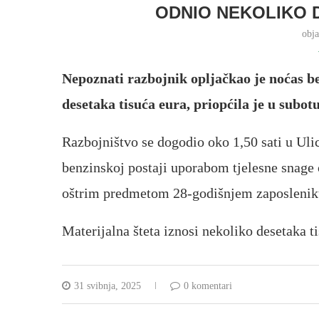
ODNIO NEKOLIKO 
obj
Nepoznati razbojnik opljačkao je noćas b
desetaka tisuća eura, priopćila je u subot
Razbojništvo se dogodio oko 1,50 sati u Ulic
benzinskoj postaji uporabom tjelesne snage o
oštrim predmetom 28-godišnjem zaposleniku
Materijalna šteta iznosi nekoliko desetaka t
31 svibnja, 2025
0 komentari