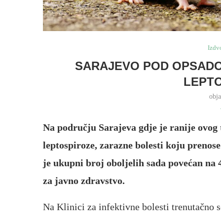
Izdv
SARAJEVO POD OPSADOM
LEPT
obj
Na području Sarajeva gdje je ranije ovog 
leptospiroze, zarazne bolesti koju prenos
je ukupni broj oboljelih sada povećan na 
za javno zdravstvo.
Na Klinici za infektivne bolesti trenutačno se