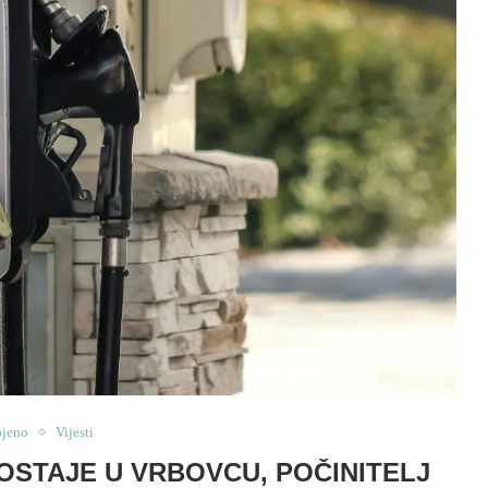
ojeno
Vijesti
STAJE U VRBOVCU, POČINITELJ