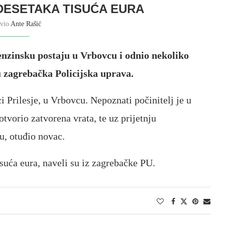
DESETAKA TISUĆA EURA
avio
Ante Rašić
enzinsku postaju u Vrbovcu i odnio nekoliko
u zagrebačka Policijska uprava.
i Prilesje, u Vrbovcu. Nepoznati počinitelj je u
tvorio zatvorena vrata, te uz prijetnju
, otuđio novac.
isuća eura, naveli su iz zagrebačke PU.