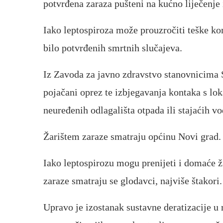
potvrđena zaraza pušteni na kućno liječenje i
Iako leptospiroza može prouzročiti teške ko
bilo potvrđenih smrtnih slučajeva.
Iz Zavoda za javno zdravstvo stanovnicima S
pojačani oprez te izbjegavanja kontaka s l
neuređenih odlagališta otpada ili stajaćih vo
Žarištem zaraze smatraju općinu Novi grad.
Iako leptospirozu mogu prenijeti i domaće ž
zaraze smatraju se glodavci, najviše štakori.
Upravo je izostanak sustavne deratizacije u 