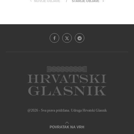
NOVIJE OBJAVE
STARIJE OBJAVE
@2026 - Sva prava pridržana. Udruga Hrvatski Glasnik
POVRATAK NA VRH