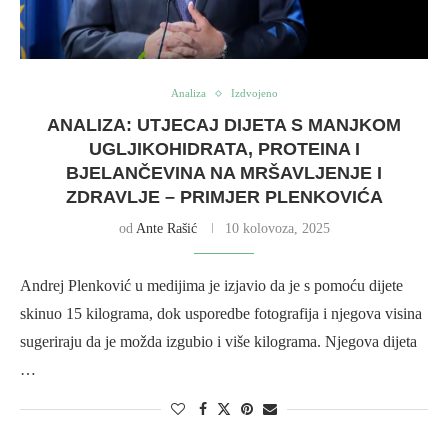
Analiza
Izdvojeno
ANALIZA: UTJECAJ DIJETA S MANJKOM
UGLJIKOHIDRATA, PROTEINA I
BJELANČEVINA NA MRŠAVLJENJE I
ZDRAVLJE – PRIMJER PLENKOVIĆA
od
Ante Rašić
10 kolovoza, 2025
Andrej Plenković u medijima je izjavio da je s pomoću dijete
skinuo 15 kilograma, dok usporedbe fotografija i njegova visina
sugeriraju da je možda izgubio i više kilograma. Njegova dijeta
…