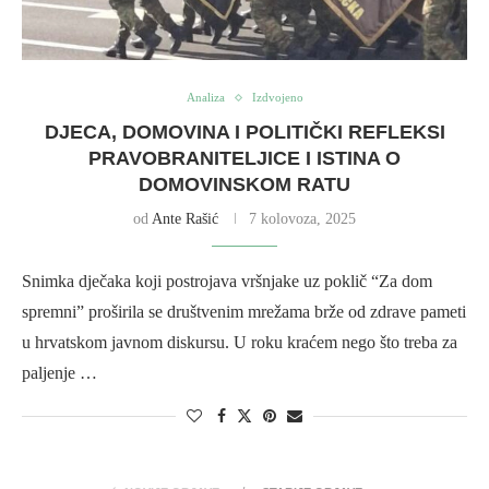
Analiza
Izdvojeno
DJECA, DOMOVINA I POLITIČKI REFLEKSI
PRAVOBRANITELJICE I ISTINA O
DOMOVINSKOM RATU
od
Ante Rašić
7 kolovoza, 2025
Snimka dječaka koji postrojava vršnjake uz poklič “Za dom
spremni” proširila se društvenim mrežama brže od zdrave pameti
u hrvatskom javnom diskursu. U roku kraćem nego što treba za
paljenje …