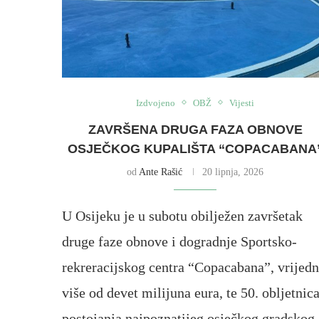
Izdvojeno
OBŽ
Vijesti
ZAVRŠENA DRUGA FAZA OBNOVE
OSJEČKOG KUPALIŠTA “COPACABANA
od
Ante Rašić
20 lipnja, 2026
U Osijeku je u subotu obilježen završetak
druge faze obnove i dogradnje Sportsko-
rekreracijskog centra “Copacabana”, vrijed
više od devet milijuna eura, te 50. obljetnic
postojanja najpoznatijeg osječkog gradskog