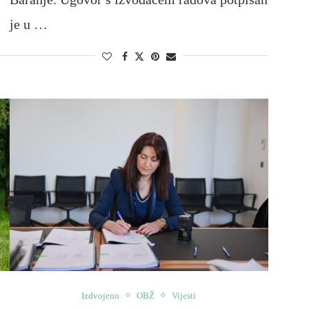
je u …
Izdvojeno
OBŽ
Vijesti