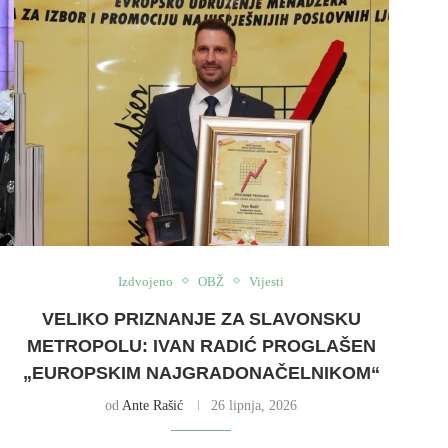
Izdvojeno
OBŽ
Vijesti
VELIKO PRIZNANJE ZA SLAVONSKU
METROPOLU: IVAN RADIĆ PROGLAŠEN
„EUROPSKIM NAJGRADONAČELNIKOM“
od
Ante Rašić
26 lipnja, 2026