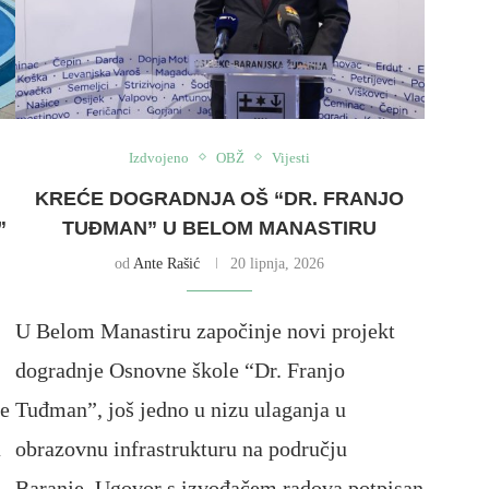
Izdvojeno
OBŽ
Vijesti
KREĆE DOGRADNJA OŠ “DR. FRANJO
”
TUĐMAN” U BELOM MANASTIRU
od
Ante Rašić
20 lipnja, 2026
U Belom Manastiru započinje novi projekt
dogradnje Osnovne škole “Dr. Franjo
ne
Tuđman”, još jedno u nizu ulaganja u
a
obrazovnu infrastrukturu na području
Baranje. Ugovor s izvođačem radova potpisan