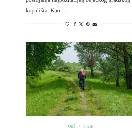
kupališta. Kao …
OBŽ
Vijesti