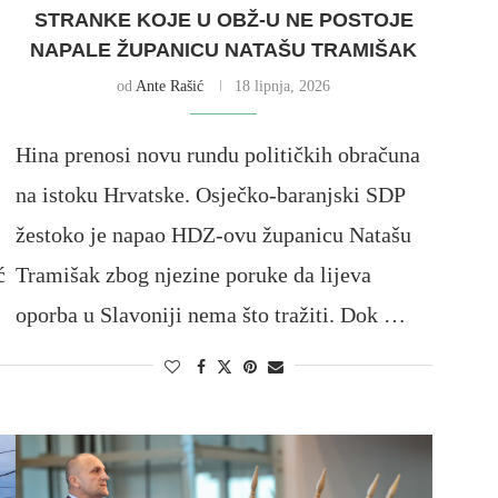
,
STRANKE KOJE U OBŽ-U NE POSTOJE
NAPALE ŽUPANICU NATAŠU TRAMIŠAK
od
Ante Rašić
18 lipnja, 2026
Hina prenosi novu rundu političkih obračuna
na istoku Hrvatske. Osječko-baranjski SDP
žestoko je napao HDZ-ovu županicu Natašu
ć
Tramišak zbog njezine poruke da lijeva
oporba u Slavoniji nema što tražiti. Dok …