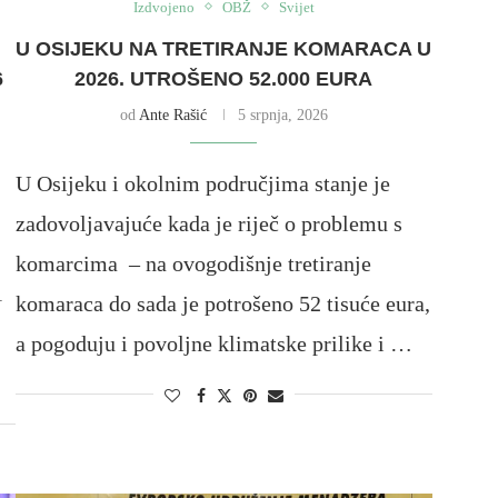
Izdvojeno
OBŽ
Svijet
U OSIJEKU NA TRETIRANJE KOMARACA U
6
2026. UTROŠENO 52.000 EURA
od
Ante Rašić
5 srpnja, 2026
U Osijeku i okolnim područjima stanje je
zadovoljavajuće kada je riječ o problemu s
komarcima – na ovogodišnje tretiranje
1
komaraca do sada je potrošeno 52 tisuće eura,
a pogoduju i povoljne klimatske prilike i …