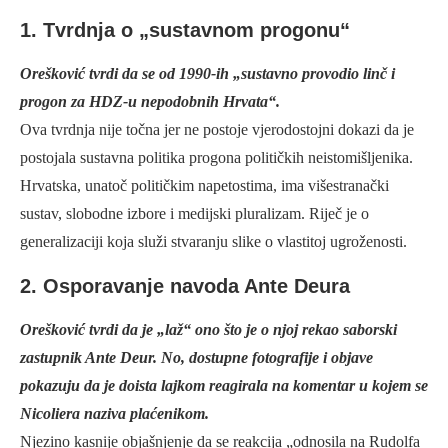
1. Tvrdnja o „sustavnom progonu“
Orešković tvrdi da se od 1990-ih „sustavno provodio linč i
progon za HDZ-u nepodobnih Hrvata“.
Ova tvrdnja nije točna jer ne postoje vjerodostojni dokazi da je
postojala sustavna politika progona političkih neistomišljenika.
Hrvatska, unatoč političkim napetostima, ima višestranački
sustav, slobodne izbore i medijski pluralizam. Riječ je o
generalizaciji koja služi stvaranju slike o vlastitoj ugroženosti.
2. Osporavanje navoda Ante Deura
Orešković tvrdi da je „laž“ ono što je o njoj rekao saborski
zastupnik Ante Deur. No, dostupne fotografije i objave
pokazuju da je doista lajkom reagirala na komentar u kojem se
Nicoliera naziva plaćenikom.
Njezino kasnije objašnjenje da se reakcija „odnosila na Rudolfa