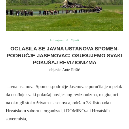
Izdvojeno
Vijesti
OGLASILA SE JAVNA USTANOVA SPOMEN-
PODRUČJE JASENOVAC: OSUĐUJEMO SVAKI
POKUŠAJ REVIZIONIZMA
objavio
Ante Rašić
Javna ustanova Spomen-područje Jasenovac poručila je u petak
da osuđuje svaki pokušaj povijesnog revizionizma, reagirajući
na okrugli stol o žrtvama Jasenovca, održan 28. listopada u
Hrvatskom saboru u organizaciji DOMiNO-a i Hrvatskih
suverenista,