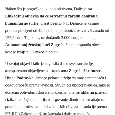
Nakon što je pogreška u kupnji otkrivena, Dalić je
na
LinkedInu objavila da će ostvarenu zaradu donirati u
humanitarne svrhe, vijest prenio
N1
.
Dionice je kasnije
prodala po cijeni od 155,97 eura po dionici, ostvarivši zaradu od
157,5 eura. Taj iznos, uz dodatnih 2.000 eura, donirala je
Autonomnoj ženskoj kući Zagreb
, čime je ispunila obećanje
koje je iznijela u LinkedIn objavi.
U svojoj objavi Dalić je naglasila da su sve transakcije
transparentno objavljene na stranicama
Zagrebačke burze,
Hine i Podravke
, čime je pokazala želju za transparentnošću i
odgovornošću prema javnosti. Stručnjaci upozoravaju da, iako je
donacija pohvalna i društveno korisna, ona
ne uklanja pravni
rizik
. Prekršaji moratorija na trgovanje dionicama smatraju se
povredom profesionalnih i zakonskih obveza, a sankcije prema
KZ RH i Zakonu o tržištu kapitala i dalje su moguće.