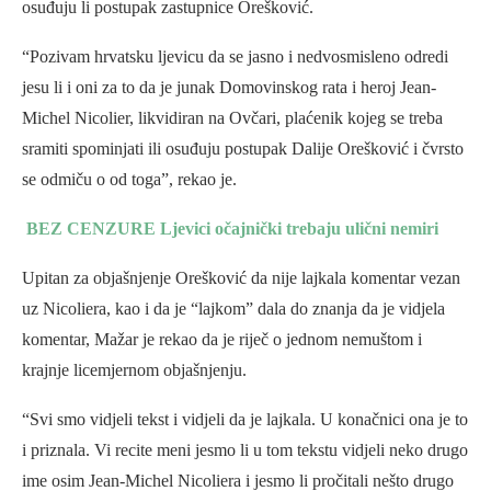
osuđuju li postupak zastupnice Orešković.
“Pozivam hrvatsku ljevicu da se jasno i nedvosmisleno odredi
jesu li i oni za to da je junak Domovinskog rata i heroj Jean-
Michel Nicolier, likvidiran na Ovčari, plaćenik kojeg se treba
sramiti spominjati ili osuđuju postupak Dalije Orešković i čvrsto
se odmiču o od toga”, rekao je.
BEZ CENZURE Ljevici očajnički trebaju ulični nemiri
Upitan za objašnjenje Orešković da nije lajkala komentar vezan
uz Nicoliera, kao i da je “lajkom” dala do znanja da je vidjela
komentar, Mažar je rekao da je riječ o jednom nemuštom i
krajnje licemjernom objašnjenju.
“Svi smo vidjeli tekst i vidjeli da je lajkala. U konačnici ona je to
i priznala. Vi recite meni jesmo li u tom tekstu vidjeli neko drugo
ime osim Jean-Michel Nicoliera i jesmo li pročitali nešto drugo