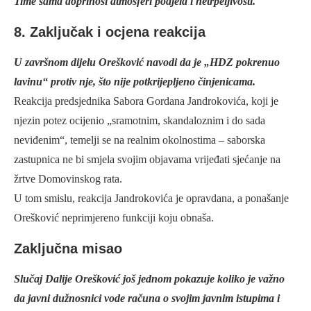
Time sama doprinosi atmosferi podjela i netrpeljivosti.
8. Zaključak i ocjena reakcija
U završnom dijelu Orešković navodi da je „HDZ pokrenuo
lavinu“ protiv nje, što nije potkrijepljeno činjenicama.
Reakcija predsjednika Sabora Gordana Jandrokovića, koji je
njezin potez ocijenio „sramotnim, skandaloznim i do sada
neviđenim“, temelji se na realnim okolnostima – saborska
zastupnica ne bi smjela svojim objavama vrijeđati sjećanje na
žrtve Domovinskog rata.
U tom smislu, reakcija Jandrokovića je opravdana, a ponašanje
Orešković neprimjereno funkciji koju obnaša.
Zaključna misao
Slučaj Dalije Orešković još jednom pokazuje koliko je važno
da javni dužnosnici vode računa o svojim javnim istupima i