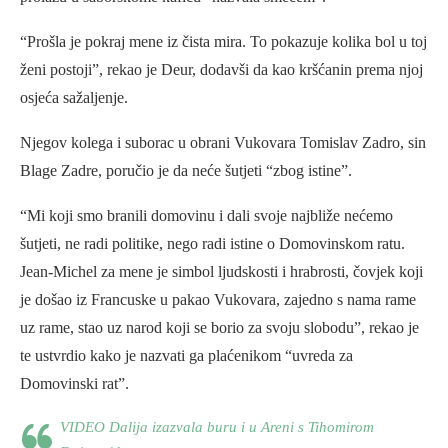
“Prošla je pokraj mene iz čista mira. To pokazuje kolika bol u toj
ženi postoji”, rekao je Deur, dodavši da kao kršćanin prema njoj
osjeća sažaljenje.
Njegov kolega i suborac u obrani Vukovara Tomislav Zadro, sin
Blage Zadre, poručio je da neće šutjeti “zbog istine”.
“Mi koji smo branili domovinu i dali svoje najbliže nećemo
šutjeti, ne radi politike, nego radi istine o Domovinskom ratu.
Jean-Michel za mene je simbol ljudskosti i hrabrosti, čovjek koji
je došao iz Francuske u pakao Vukovara, zajedno s nama rame
uz rame, stao uz narod koji se borio za svoju slobodu”, rekao je
te ustvrdio kako je nazvati ga plaćenikom “uvreda za
Domovinski rat”.
VIDEO Dalija izazvala buru i u Areni s Tihomirom