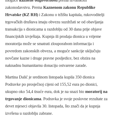
moguće
kaznene odgovornosti
prema hrvatskom
zakonodavstvu. Prema
Kaznenom zakonu Republike
Hrvatske (KZ RH)
i Zakonu o tržištu kapitala, rukovoditelji
trgovačkih društava imaju obvezu suzdržati se od obavljanja
transakcija s dionicama u razdoblju od 30 dana prije objave
financijskih izvještaja. Kupnja ili prodaja dionica u vrijeme
moratorija može se smatrati zlouporabom informacija i
povredom zakonskih obveza, a moguće sankcije uključuju
novčane kazne i druge pravne posljedice, bez obzira na
naknadnu humanitarnu donaciju ostvarene zarade.
Martina Dalić je sredinom listopada kupila 350 dionica
Podravke po prosječnoj cijeni od 155,52 eura po dionici,
ukupno oko 54,4 tisuće eura, dok je na snazi bio
moratorij na
trgovanje dionicama
. Podravka je svoje poslovne rezultate za
devet mjeseci objavila 30. listopada, što znači da je kupnja
izvršena u razdoblju zabrane.