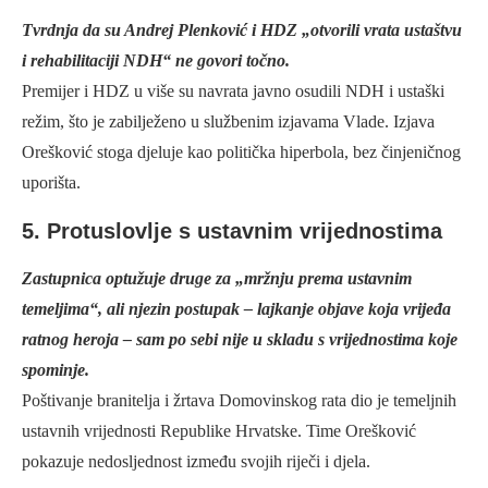
Tvrdnja da su Andrej Plenković i HDZ „otvorili vrata ustaštvu
i rehabilitaciji NDH“ ne govori točno.
Premijer i HDZ u više su navrata javno osudili NDH i ustaški
režim, što je zabilježeno u službenim izjavama Vlade. Izjava
Orešković stoga djeluje kao politička hiperbola, bez činjeničnog
uporišta.
5. Protuslovlje s ustavnim vrijednostima
Zastupnica optužuje druge za „mržnju prema ustavnim
temeljima“, ali njezin postupak – lajkanje objave koja vrijeđa
ratnog heroja – sam po sebi nije u skladu s vrijednostima koje
spominje.
Poštivanje branitelja i žrtava Domovinskog rata dio je temeljnih
ustavnih vrijednosti Republike Hrvatske. Time Orešković
pokazuje nedosljednost između svojih riječi i djela.