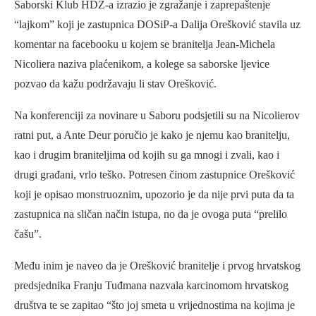
Saborski Klub HDZ-a izrazio je zgražanje i zaprepaštenje
“lajkom” koji je zastupnica DOSiP-a Dalija Orešković stavila uz
komentar na facebooku u kojem se branitelja Jean-Michela
Nicoliera naziva plaćenikom, a kolege sa saborske ljevice
pozvao da kažu podržavaju li stav Orešković.
Na konferenciji za novinare u Saboru podsjetili su na Nicolierov
ratni put, a Ante Deur poručio je kako je njemu kao branitelju,
kao i drugim braniteljima od kojih su ga mnogi i zvali, kao i
drugi građani, vrlo teško. Potresen činom zastupnice Orešković
koji je opisao monstruoznim, upozorio je da nije prvi puta da ta
zastupnica na sličan način istupa, no da je ovoga puta “prelilo
čašu”.
Među inim je naveo da je Orešković branitelje i prvog hrvatskog
predsjednika Franju Tuđmana nazvala karcinomom hrvatskog
društva te se zapitao “što joj smeta u vrijednostima na kojima je