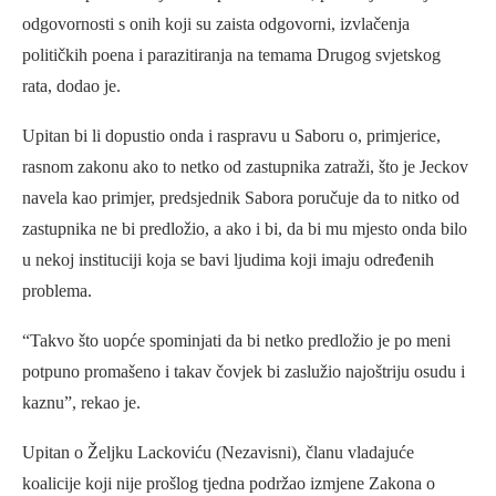
odgovornosti s onih koji su zaista odgovorni, izvlačenja
političkih poena i parazitiranja na temama Drugog svjetskog
rata, dodao je.
Upitan bi li dopustio onda i raspravu u Saboru o, primjerice,
rasnom zakonu ako to netko od zastupnika zatraži, što je Jeckov
navela kao primjer, predsjednik Sabora poručuje da to nitko od
zastupnika ne bi predložio, a ako i bi, da bi mu mjesto onda bilo
u nekoj instituciji koja se bavi ljudima koji imaju određenih
problema.
“Takvo što uopće spominjati da bi netko predložio je po meni
potpuno promašeno i takav čovjek bi zaslužio najoštriju osudu i
kaznu”, rekao je.
Upitan o Željku Lackoviću (Nezavisni), članu vladajuće
koalicije koji nije prošlog tjedna podržao izmjene Zakona o