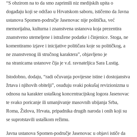
“S obzirom na to da smo zaprimili niz medijskih upita o
događaju koji se održao u Hrvatskom saboru, ističemo da Javna
ustanova Spomen-područje Jasenovac nije politička, već
memorijalna, kulturna i znanstvena ustanova koja prezentira
znanstveno utemeljene i istražene podatke i činjenice. Stoga, ne
komentiramo izjave i inicijative političara koje su političkog, a
ne znanstvenog ili stručnog karaktera”, objavljeno je
na stranicama ustanove čija je v.d. ravnateljica Sara Lustig.
Istodobno, dodaju, “radi očuvanja povijesne istine i dostojanstva
žrtava i njihovih obitelji”, osuđuju svaki pokušaj revizionizma u
odnosu na karakter ustaškog koncentracijskog logora Jasenovac
te svako poricanje ili umanjivanje masovnih ubijanja Srba,
Roma, Židova, Hrvata, pripadnika drugih naroda i onih koji su
se suprotstavili ustaškom režimu.
Javna ustanova Spomen-područje Jasenovac u objavi ističe da