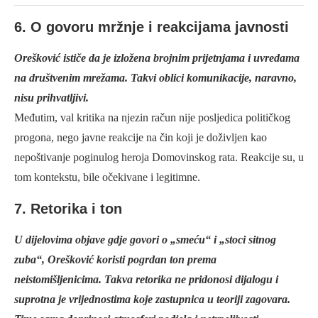
6. O govoru mržnje i reakcijama javnosti
Orešković ističe da je izložena brojnim prijetnjama i uvredama
na društvenim mrežama. Takvi oblici komunikacije, naravno,
nisu prihvatljivi.
Međutim, val kritika na njezin račun nije posljedica političkog
progona, nego javne reakcije na čin koji je doživljen kao
nepoštivanje poginulog heroja Domovinskog rata. Reakcije su, u
tom kontekstu, bile očekivane i legitimne.
7. Retorika i ton
U dijelovima objave gdje govori o „smeću“ i „stoci sitnog
zuba“, Orešković koristi pogrdan ton prema
neistomišljenicima. Takva retorika ne pridonosi dijalogu i
suprotna je vrijednostima koje zastupnica u teoriji zagovara.