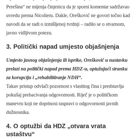
Perešina“ ne mijenja činjenicu da je sporni komentar sadržavao
uvredu prema Nicolieru. Dakle, Orešković ne govori točno kad
navodi da se radi o izmišljenoj tvrdnji – radilo se o stvarnom,
javno vidljivom potezu.
3. Politički napad umjesto objašnjenja
Umjesto jasnog objašnjenja ili isprike, Orešković u nastavku
prelazi na politički napad prema HDZ-u, optužujući stranku
za korupciju i „rehabilitiranje NDH“.
Takav pristup odvlači pozornost s vlastitog čina i predstavlja
pokušaj prebacivanja odgovornosti. Riječ je o političkom
manevru koji ne doprinosi raspravi o odgovornosti javnih
dužnosnika.
4. O optužbi da HDZ „otvara vrata
ustaštvu“