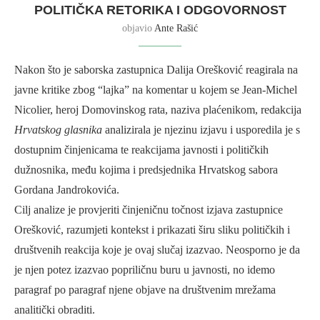
POLITIČKA RETORIKA I ODGOVORNOST
objavio
Ante Rašić
Nakon što je saborska zastupnica Dalija Orešković reagirala na
javne kritike zbog “lajka” na komentar u kojem se Jean-Michel
Nicolier, heroj Domovinskog rata, naziva plaćenikom, redakcija
Hrvatskog glasnika
analizirala je njezinu izjavu i usporedila je s
dostupnim činjenicama te reakcijama javnosti i političkih
dužnosnika, među kojima i predsjednika Hrvatskog sabora
Gordana Jandrokovića.
Cilj analize je provjeriti činjeničnu točnost izjava zastupnice
Orešković, razumjeti kontekst i prikazati širu sliku političkih i
društvenih reakcija koje je ovaj slučaj izazvao. Neosporno je da
je njen potez izazvao popriličnu buru u javnosti, no idemo
paragraf po paragraf njene objave na društvenim mrežama
analitički obraditi.