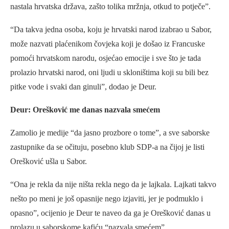
nastala hrvatska država, zašto tolika mržnja, otkud to potječe”.
“Da takva jedna osoba, koju je hrvatski narod izabrao u Sabor,
može nazvati plaćenikom čovjeka koji je došao iz Francuske
pomoći hrvatskom narodu, osjećao emocije i sve što je tada
prolazio hrvatski narod, oni ljudi u skloništima koji su bili bez
pitke vode i svaki dan ginuli”, dodao je Deur.
Deur: Orešković me danas nazvala smećem
Zamolio je medije “da jasno prozbore o tome”, a sve saborske
zastupnike da se očituju, posebno klub SDP-a na čijoj je listi
Orešković ušla u Sabor.
“Ona je rekla da nije ništa rekla nego da je lajkala. Lajkati takvo
nešto po meni je još opasnije nego izjaviti, jer je podmuklo i
opasno”, ocijenio je Deur te naveo da ga je Orešković danas u
prolazu u saborskome kafiću “nazvala smećem”.