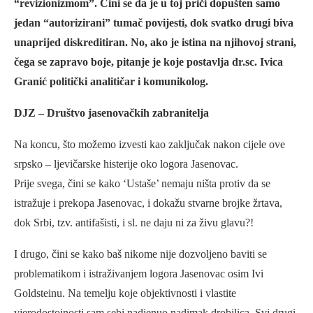
“revizionizmom”. Čini se da je u toj priči dopušten samo
jedan “autorizirani” tumač povijesti, dok svatko drugi biva
unaprijed diskreditiran. No, ako je istina na njihovoj strani,
čega se zapravo boje, pitanje je koje postavlja dr.sc. Ivica
Granić politički analitičar i komunikolog.
DJZ – Društvo jasenovačkih zabranitelja
Na koncu, što možemo izvesti kao zaključak nakon cijele ove
srpsko – ljevičarske histerije oko logora Jasenovac.
Prije svega, čini se kako ‘Ustaše’ nemaju ništa protiv da se
istražuje i prekopa Jasenovac, i dokažu stvarne brojke žrtava,
dok Srbi, tzv. antifašisti, i sl. ne daju ni za živu glavu?!
I drugo, čini se kako baš nikome nije dozvoljeno baviti se
problematikom i istraživanjem logora Jasenovac osim Ivi
Goldsteinu. Na temelju koje objektivnosti i vlastite
vjerodostojnosti sam sebi nadjenuo nadimak drobilica. Svi drugi