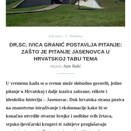
Izdvojeno
Kolumne
DR,SC. IVICA GRANIĆ POSTAVLJA PITANJE:
ZAŠTO JE PITANJE JASENOVCA U
HRVATSKOJ TABU TEMA
objavio
Ante Rašić
U vremenu kada se o svemu može slobodno govoriti, jedno
pitanje u Hrvatskoj i dalje izaziva zabrane, etikete i
ideološku histeriju – Jasenovac. Dok hrvatska strana poziva
na znanstveno istraživanje i ekshumacije kako bi se
konačno utvrdile stvarne brojke i sudbine svih žrtava,
srpsko-ljevičarski krugovi te zahtjeve proglašavaju