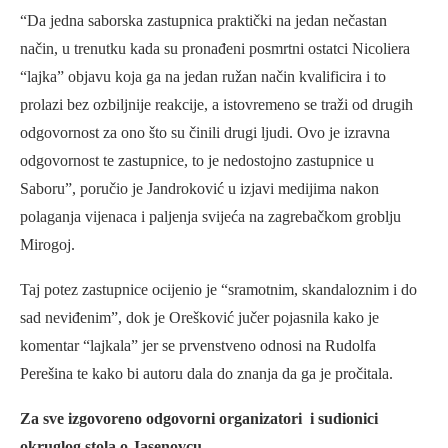
“Da jedna saborska zastupnica praktički na jedan nečastan
način, u trenutku kada su pronađeni posmrtni ostatci Nicoliera
“lajka” objavu koja ga na jedan ružan način kvalificira i to
prolazi bez ozbiljnije reakcije, a istovremeno se traži od drugih
odgovornost za ono što su činili drugi ljudi. Ovo je izravna
odgovornost te zastupnice, to je nedostojno zastupnice u
Saboru”, poručio je Jandroković u izjavi medijima nakon
polaganja vijenaca i paljenja svijeća na zagrebačkom groblju
Mirogoj.
Taj potez zastupnice ocijenio je “sramotnim, skandaloznim i do
sad neviđenim”, dok je Orešković jučer pojasnila kako je
komentar “lajkala” jer se prvenstveno odnosi na Rudolfa
Perešina te kako bi autoru dala do znanja da ga je pročitala.
Za sve izgovoreno odgovorni organizatori i sudionici
okruglog stola o Jasenovcu