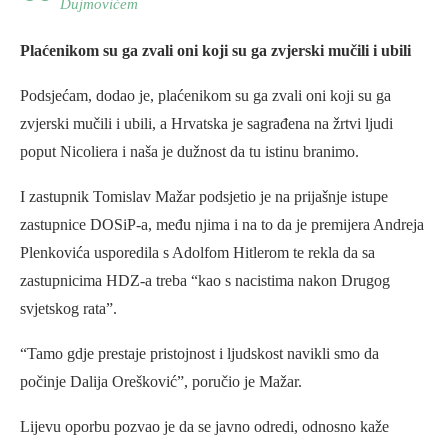
Dujmovićem
Plaćenikom su ga zvali oni koji su ga zvjerski mučili i ubili
Podsjećam, dodao je, plaćenikom su ga zvali oni koji su ga
zvjerski mučili i ubili, a Hrvatska je sagrađena na žrtvi ljudi
poput Nicoliera i naša je dužnost da tu istinu branimo.
I zastupnik Tomislav Mažar podsjetio je na prijašnje istupe
zastupnice DOSiP-a, među njima i na to da je premijera Andreja
Plenkovića usporedila s Adolfom Hitlerom te rekla da sa
zastupnicima HDZ-a treba “kao s nacistima nakon Drugog
svjetskog rata”.
“Tamo gdje prestaje pristojnost i ljudskost navikli smo da
počinje Dalija Orešković”, poručio je Mažar.
Lijevu oporbu pozvao je da se javno odredi, odnosno kaže