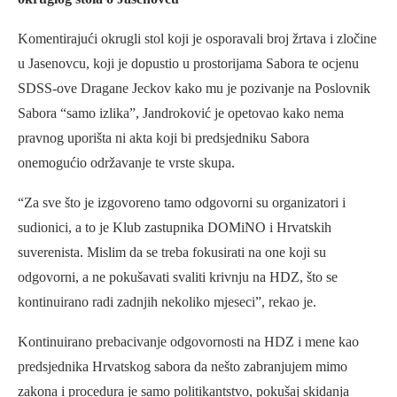
Komentirajući okrugli stol koji je osporavali broj žrtava i zločine
u Jasenovcu, koji je dopustio u prostorijama Sabora te ocjenu
SDSS-ove Dragane Jeckov kako mu je pozivanje na Poslovnik
Sabora “samo izlika”, Jandroković je opetovao kako nema
pravnog uporišta ni akta koji bi predsjedniku Sabora
onemogućio održavanje te vrste skupa.
“Za sve što je izgovoreno tamo odgovorni su organizatori i
sudionici, a to je Klub zastupnika DOMiNO i Hrvatskih
suverenista. Mislim da se treba fokusirati na one koji su
odgovorni, a ne pokušavati svaliti krivnju na HDZ, što se
kontinuirano radi zadnjih nekoliko mjeseci”, rekao je.
Kontinuirano prebacivanje odgovornosti na HDZ i mene kao
predsjednika Hrvatskog sabora da nešto zabranjujem mimo
zakona i procedura je samo politikantstvo, pokušaj skidanja