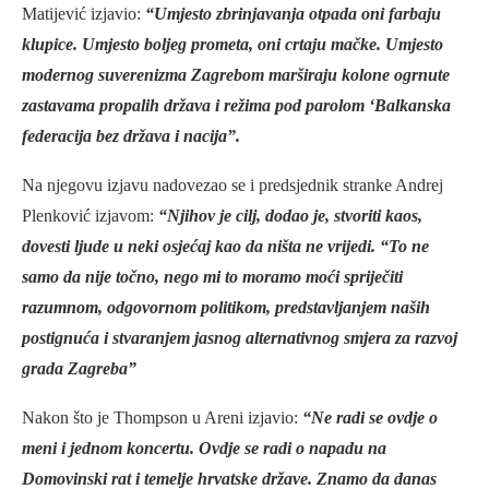
Matijević izjavio:
“Umjesto zbrinjavanja otpada oni farbaju
klupice. Umjesto boljeg prometa, oni crtaju mačke. Umjesto
modernog suverenizma Zagrebom marširaju kolone ogrnute
zastavama propalih država i režima pod parolom ‘Balkanska
federacija bez država i nacija”.
Na njegovu izjavu nadovezao se i predsjednik stranke Andrej
Plenković izjavom:
“Njihov je cilj, dodao je, stvoriti kaos,
dovesti ljude u neki osjećaj kao da ništa ne vrijedi. “To ne
samo da nije točno, nego mi to moramo moći spriječiti
razumnom, odgovornom politikom, predstavljanjem naših
postignuća i stvaranjem jasnog alternativnog smjera za razvoj
grada Zagreba”
Nakon što je Thompson u Areni izjavio:
“Ne radi se ovdje o
meni i jednom koncertu. Ovdje se radi o napadu na
Domovinski rat i temelje hrvatske države. Znamo da danas