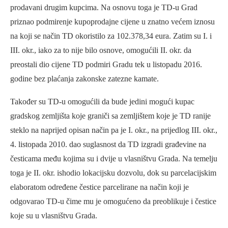
prodavani drugim kupcima. Na osnovu toga je TD-u Grad
priznao podmirenje kupoprodajne cijene u znatno većem iznosu
na koji se način TD okoristilo za 102.378,34 eura. Zatim su I. i
III. okr., iako za to nije bilo osnove, omogućili II. okr. da
preostali dio cijene TD podmiri Gradu tek u listopadu 2016.
godine bez plaćanja zakonske zatezne kamate.
Također su TD-u omogućili da bude jedini mogući kupac
gradskog zemljišta koje graniči sa zemljištem koje je TD ranije
steklo na naprijed opisan način pa je I. okr., na prijedlog III. okr.,
4. listopada 2010. dao suglasnost da TD izgradi građevine na
česticama među kojima su i dvije u vlasništvu Grada. Na temelju
toga je II. okr. ishodio lokacijsku dozvolu, dok su parcelacijskim
elaboratom određene čestice parcelirane na način koji je
odgovarao TD-u čime mu je omogućeno da preoblikuje i čestice
koje su u vlasništvu Grada.