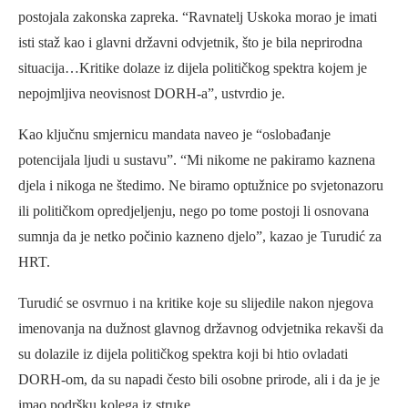
postojala zakonska zapreka. “Ravnatelj Uskoka morao je imati
isti staž kao i glavni državni odvjetnik, što je bila neprirodna
situacija…Kritike dolaze iz dijela političkog spektra kojem je
nepojmljiva neovisnost DORH-a”, ustvrdio je.
Kao ključnu smjernicu mandata naveo je “oslobađanje
potencijala ljudi u sustavu”. “Mi nikome ne pakiramo kaznena
djela i nikoga ne štedimo. Ne biramo optužnice po svjetonazoru
ili političkom opredjeljenju, nego po tome postoji li osnovana
sumnja da je netko počinio kazneno djelo”, kazao je Turudić za
HRT.
Turudić se osvrnuo i na kritike koje su slijedile nakon njegova
imenovanja na dužnost glavnog državnog odvjetnika rekavši da
su dolazile iz dijela političkog spektra koji bi htio ovladati
DORH-om, da su napadi često bili osobne prirode, ali i da je je
imao podršku kolega iz struke.