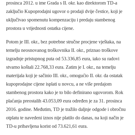
prosinca 2012. u ime Grada s II. okr. kao direktorom TD-a
zaključio Kupoprodajni ugovor o prodaji dvije čestice, koji je
uključivao spomenutu kompenzaciju i predaju stambenog
prostora u vrijednosti ostatka cijene.
Potom je III. okr., bez potrebne stručne procjene vještaka, na
temelju neosnovanog troškovnika II. okr., priznao troškove
izgradnje pristupnog puta od 53.336,85 eura, iako su radovi
stvarno koštali 22.768,33 eura. Zatim je I. okr., na temelju
materijala koji je sačinio III. okr., omogućio II. okr. da ostatak
kupoprodajne cijene isplati u novcu, a ne više predajom
stambenog prostora kako je to bilo definirano ugovorom. Rok
plaćanja preostalih 43.053,09 eura određen je za 31. prosinca
2016. godine. Međutim, TD je tražilo daljnje odgode i obročnu
otplatu te navedeni iznos nije platilo do danas, na koji način je
TD-u pribavljena korist od 73.621,61 eura.