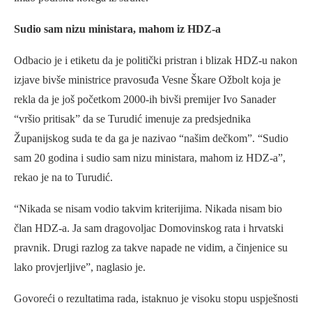
Sudio sam nizu ministara, mahom iz HDZ-a
Odbacio je i etiketu da je politički pristran i blizak HDZ-u nakon
izjave bivše ministrice pravosuđa Vesne Škare Ožbolt koja je
rekla da je još početkom 2000-ih bivši premijer Ivo Sanader
“vršio pritisak” da se Turudić imenuje za predsjednika
Županijskog suda te da ga je nazivao “našim dečkom”. “Sudio
sam 20 godina i sudio sam nizu ministara, mahom iz HDZ-a”,
rekao je na to Turudić.
“Nikada se nisam vodio takvim kriterijima. Nikada nisam bio
član HDZ-a. Ja sam dragovoljac Domovinskog rata i hrvatski
pravnik. Drugi razlog za takve napade ne vidim, a činjenice su
lako provjerljive”, naglasio je.
Govoreći o rezultatima rada, istaknuo je visoku stopu uspješnosti