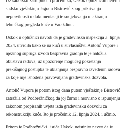
Uz saborsku zastupnicu i pročelnika, Uskok optužnicom tereti i
sudsku vještakinju Jagodu Bistrović zbog prikrivanja
nepravilnosti u dokumentaciji te sudjelovanja u lažiranju
tehničkog pregleda kuće u Varaždinu.
Uskok u optužnici navodi da je građevinska inspekcija 3. lipnja
2024. utvrdila kako se na kući u suvlasništvu Antolić Vupore i
njezinog supruga izvodi bespravna gradnja te je naložila
obustavu radova, uz upozorenje mogućeg pokretanja
prekršajnog postupka te uklanjanja bespravno izvedenih radova
za koje nije ishođena pravovaljana građevinska dozvola.
Antolić Vupora je potom istog dana putem vještakinje Bistrović
zatražila od Podbrežničkog da joj žurno i neovisno o ispunjenju
zakonom propisanih uvjeta izda građevinsku dozvolu za
rekonstrukciju kuće, što je pročelnik 12. lipnja 2024. i učinio.
Pritom je Podbrežnički , ističe Uskok, neistinito naveo da je