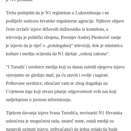
Treba podsjetiti da je N1 registriran u Luksemburgu i ne
podliježe nadzoru hrvatske regulatorne agencije. Njihove objave
često izvlače izjave državnih dužnosnika iz konteksta, a
televizija je politički obojena. Premijer Andrej Plenković ranije
je izjavio da je riječ o „polulegalnoj“ televiziji, dok je ministrica
kulture i medija ocijenila da N1 djeluje „onkraj zakona“.
“I Turudić i urednice medija koji su danas snimili njegovu izjavu
vjerojatno ne gledaju mail, pa ću staviti i ovdje i tagirati.
Poštovane urednice, obraćam vam se zbog događaja na
Cvjetnom trgu koji otvara pitanje odgovornosti svih nas koji
sudjelujemo u javnom informiranju.
Tijekom davanja izjave Ivana Turudića, novinarki N1 Hrvatska
uskraćena je mogućnost rada, unatoč tome, ostali mediji su
nastavili uzimati izjavu, prihvaćajući da jedna redakcija bude