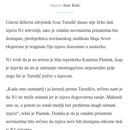
objavio
Ante Rašić
Glavni državni odvjetnik Ivan Turudić danas nije želio dati
izjavu N1 televiziji, iako je ostalim novinarima prisutnima bio
dostupan, predsjednica novinarskog sindikata Maja Sever
ekspresno je reagirala čiju izjavu donosimo u nastavku.
N1 tvrdi da je na terenu je bila reporterka Katarina Plantak, koja
je izjavila da im je snimanje onemogućeno neposredno prije
nego što je Turudić počeo s izjavom.
„Kada smo snimatelj i ja krenuli prema Turudiću, rečeno nam je
da N1 ne može snimati jer je izjava dogovorena ranije. Maknuli
smo se, a potom su ostali mediji bez problema mogli snimati
izjavu“, rekla je Plantak. Dodala je da je ostalim prisutnim
novinarima bilo rečeno da izjava neće biti dostupna nikome dok
je N1 prisutna.