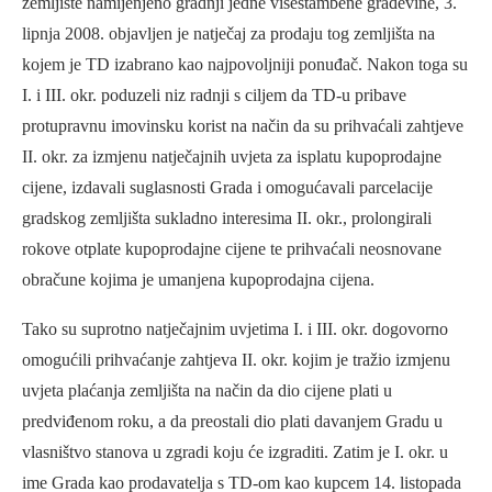
zemljište namijenjeno gradnji jedne višestambene građevine, 3.
lipnja 2008. objavljen je natječaj za prodaju tog zemljišta na
kojem je TD izabrano kao najpovoljniji ponuđač. Nakon toga su
I. i III. okr. poduzeli niz radnji s ciljem da TD-u pribave
protupravnu imovinsku korist na način da su prihvaćali zahtjeve
II. okr. za izmjenu natječajnih uvjeta za isplatu kupoprodajne
cijene, izdavali suglasnosti Grada i omogućavali parcelacije
gradskog zemljišta sukladno interesima II. okr., prolongirali
rokove otplate kupoprodajne cijene te prihvaćali neosnovane
obračune kojima je umanjena kupoprodajna cijena.
Tako su suprotno natječajnim uvjetima I. i III. okr. dogovorno
omogućili prihvaćanje zahtjeva II. okr. kojim je tražio izmjenu
uvjeta plaćanja zemljišta na način da dio cijene plati u
predviđenom roku, a da preostali dio plati davanjem Gradu u
vlasništvo stanova u zgradi koju će izgraditi. Zatim je I. okr. u
ime Grada kao prodavatelja s TD-om kao kupcem 14. listopada