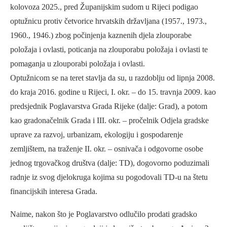
kolovoza 2025., pred Županijskim sudom u Rijeci podigao
optužnicu protiv četvorice hrvatskih državljana (1957., 1973.,
1960., 1946.) zbog počinjenja kaznenih djela zlouporabe
položaja i ovlasti, poticanja na zlouporabu položaja i ovlasti te
pomaganja u zlouporabi položaja i ovlasti.
Optužnicom se na teret stavlja da su, u razdoblju od lipnja 2008.
do kraja 2016. godine u Rijeci, I. okr. – do 15. travnja 2009. kao
predsjednik Poglavarstva Grada Rijeke (dalje: Grad), a potom
kao gradonačelnik Grada i III. okr. – pročelnik Odjela gradske
uprave za razvoj, urbanizam, ekologiju i gospodarenje
zemljištem, na traženje II. okr. – osnivača i odgovorne osobe
jednog trgovačkog društva (dalje: TD), dogovorno poduzimali
radnje iz svog djelokruga kojima su pogodovali TD-u na štetu
financijskih interesa Grada.
Naime, nakon što je Poglavarstvo odlučilo prodati gradsko