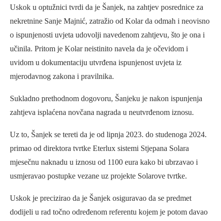
Uskok u optužnici tvrdi da je Šanjek, na zahtjev posrednice za
nekretnine Sanje Majnić, zatražio od Kolar da odmah i neovisno
o ispunjenosti uvjeta udovolji navedenom zahtjevu, što je ona i
učinila. Pritom je Kolar neistinito navela da je očevidom i
uvidom u dokumentaciju utvrđena ispunjenost uvjeta iz
mjerodavnog zakona i pravilnika.
Sukladno prethodnom dogovoru, Šanjeku je nakon ispunjenja
zahtjeva isplaćena novčana nagrada u neutvrđenom iznosu.
Uz to, Šanjek se tereti da je od lipnja 2023. do studenoga 2024.
primao od direktora tvrtke Eterlux sistemi Stjepana Solara
mjesečnu naknadu u iznosu od 1100 eura kako bi ubrzavao i
usmjeravao postupke vezane uz projekte Solarove tvrtke.
Uskok je precizirao da je Šanjek osiguravao da se predmet
dodijeli u rad točno određenom referentu kojem je potom davao