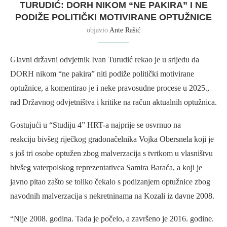
TURUDIĆ: DORH NIKOM “NE PAKIRA” I NE
PODIŽE POLITIČKI MOTIVIRANE OPTUŽNICE
objavio
Ante Rašić
Glavni državni odvjetnik Ivan Turudić rekao je u srijedu da
DORH nikom “ne pakira” niti podiže politički motivirane
optužnice, a komentirao je i neke pravosudne procese u 2025.,
rad Državnog odvjetništva i kritike na račun aktualnih optužnica.
Gostujući u “Studiju 4” HRT-a najprije se osvrnuo na
reakciju bivšeg riječkog gradonačelnika Vojka Obersnela koji je
s još tri osobe optužen zbog malverzacija s tvrtkom u vlasništvu
bivšeg vaterpolskog reprezentativca Samira Baraća, a koji je
javno pitao zašto se toliko čekalo s podizanjem optužnice zbog
navodnih malverzacija s nekretninama na Kozali iz davne 2008.
“Nije 2008. godina. Tada je počelo, a završeno je 2016. godine.