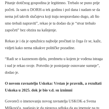
Pitanje dotičnog gospodina je legitimno. Trebalo se puno prije
početi. Ja sam u DORH-u tek godinu i pol dana i nadam se da
nema još takvih slučajeva koji traju neopravdano dugo, ali što
smo trebali napraviti”, rekao je ta dodao da je “stvar trebalo
započeti” bez obzira na kašnjenje.
Rekao je i da je optužnicu najbolje pročitati iz čega će se, kaže,
vidjeti kako nema nikakve političke pozadine.
“Radi se o kaznenom djelu, predmetu u kojem je vođena istraga
i sud je rekao svoje. Potvrdio je postojanje osnovane sumnje”,
dodao je.
O novom ravnatelju Uskoka: Vrstan je pravnik, a rezultati
Uskoka u 2025. dok je bio v.d. su iznimni
Govoreći o imenovanju novog ravnatelja USKOK-a Svena
Miškovića, naglasio je da njegova odluka da ga imenuje na tu