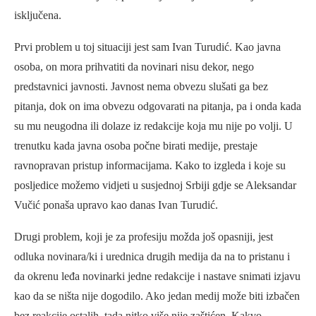
isključena.
Prvi problem u toj situaciji jest sam Ivan Turudić. Kao javna
osoba, on mora prihvatiti da novinari nisu dekor, nego
predstavnici javnosti. Javnost nema obvezu slušati ga bez
pitanja, dok on ima obvezu odgovarati na pitanja, pa i onda kada
su mu neugodna ili dolaze iz redakcije koja mu nije po volji. U
trenutku kada javna osoba počne birati medije, prestaje
ravnopravan pristup informacijama. Kako to izgleda i koje su
posljedice možemo vidjeti u susjednoj Srbiji gdje se Aleksandar
Vučić ponaša upravo kao danas Ivan Turudić.
Drugi problem, koji je za profesiju možda još opasniji, jest
odluka novinara/ki i urednica drugih medija da na to pristanu i
da okrenu leđa novinarki jedne redakcije i nastave snimati izjavu
kao da se ništa nije dogodilo. Ako jedan medij može biti izbačen
bez reakcije ostalih, tada nitko više nije zaštićen. Kakvo