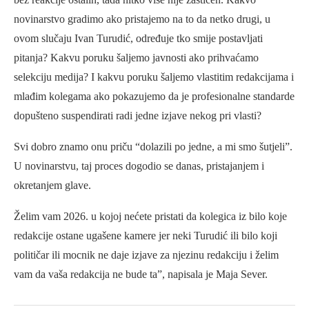
novinarstvo gradimo ako pristajemo na to da netko drugi, u
ovom slučaju Ivan Turudić, određuje tko smije postavljati
pitanja? Kakvu poruku šaljemo javnosti ako prihvaćamo
selekciju medija? I kakvu poruku šaljemo vlastitim redakcijama i
mlađim kolegama ako pokazujemo da je profesionalne standarde
dopušteno suspendirati radi jedne izjave nekog pri vlasti?
Svi dobro znamo onu priču “dolazili po jedne, a mi smo šutjeli”.
U novinarstvu, taj proces dogodio se danas, pristajanjem i
okretanjem glave.
Želim vam 2026. u kojoj nećete pristati da kolegica iz bilo koje
redakcije ostane ugašene kamere jer neki Turudić ili bilo koji
političar ili mocnik ne daje izjave za njezinu redakciju i želim
vam da vaša redakcija ne bude ta”, napisala je Maja Sever.