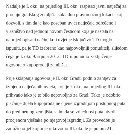
Nadalje je I. okr., na prijedlog III. okr., raspisao javni natječaj za
prodaju gradskog zemljišta sukladno pravomoćnoj lokacijskoj
dozvoli, s tim da je kao poseban uvjet natječaja određeno i
vlasništvo nad jednom novom česticom koja je nastala na
naprijed opisani način, koji uvjet je isključivo TD moglo
ispuniti, pa je TD izabrano kao najpovoljniji ponuditelj, slijedom
čega je I. okr. 9. srpnja 2012. TD-u ponudio zaključenje
ugovora o kupoprodaji zemljišta.
Prije sklapanja ugovora je II. okr. Gradu podnio zahtjev za
izmjenu natječajnih uvjeta, koji je I. okr., na prijedlog III. okr.,
prihvatio iako je to bilo nepovoljno za Grad. Tako je odobrio
plaćanje dijela kupoprodajne cijene izgradnjom pristupnog puta
do predmetnog zemljišta, s tim da se vrijednost puta utvrdi
procjenom vještaka po njegovoj izgradnji. Za provedbu je
zadužio odjel kojim je rukovodio III. okr. te je potom 21.