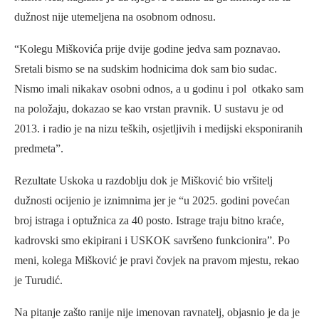
dužnost nije utemeljena na osobnom odnosu.
“Kolegu Miškovića prije dvije godine jedva sam poznavao.
Sretali bismo se na sudskim hodnicima dok sam bio sudac.
Nismo imali nikakav osobni odnos, a u godinu i pol otkako sam
na položaju, dokazao se kao vrstan pravnik. U sustavu je od
2013. i radio je na nizu teških, osjetljivih i medijski eksponiranih
predmeta”.
Rezultate Uskoka u razdoblju dok je Mišković bio vršitelj
dužnosti ocijenio je iznimnima jer je “u 2025. godini povećan
broj istraga i optužnica za 40 posto. Istrage traju bitno kraće,
kadrovski smo ekipirani i USKOK savršeno funkcionira”. Po
meni, kolega Mišković je pravi čovjek na pravom mjestu, rekao
je Turudić.
Na pitanje zašto ranije nije imenovan ravnatelj, objasnio je da je