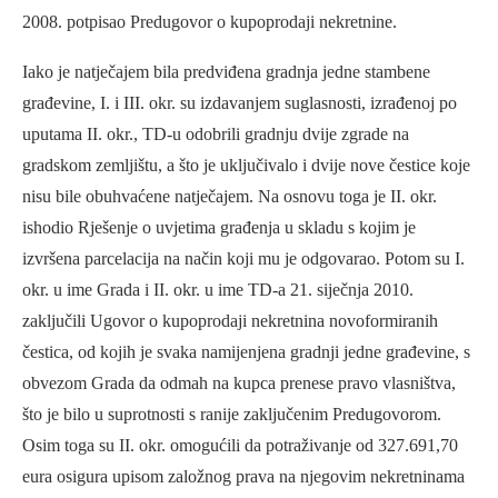
2008. potpisao Predugovor o kupoprodaji nekretnine.
Iako je natječajem bila predviđena gradnja jedne stambene
građevine, I. i III. okr. su izdavanjem suglasnosti, izrađenoj po
uputama II. okr., TD-u odobrili gradnju dvije zgrade na
gradskom zemljištu, a što je uključivalo i dvije nove čestice koje
nisu bile obuhvaćene natječajem. Na osnovu toga je II. okr.
ishodio Rješenje o uvjetima građenja u skladu s kojim je
izvršena parcelacija na način koji mu je odgovarao. Potom su I.
okr. u ime Grada i II. okr. u ime TD-a 21. siječnja 2010.
zaključili Ugovor o kupoprodaji nekretnina novoformiranih
čestica, od kojih je svaka namijenjena gradnji jedne građevine, s
obvezom Grada da odmah na kupca prenese pravo vlasništva,
što je bilo u suprotnosti s ranije zaključenim Predugovorom.
Osim toga su II. okr. omogućili da potraživanje od 327.691,70
eura osigura upisom založnog prava na njegovim nekretninama