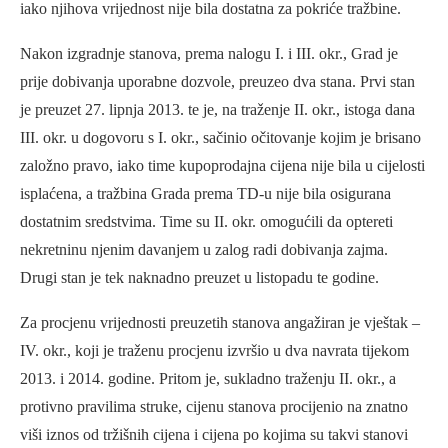
iako njihova vrijednost nije bila dostatna za pokriće tražbine.
Nakon izgradnje stanova, prema nalogu I. i III. okr., Grad je
prije dobivanja uporabne dozvole, preuzeo dva stana. Prvi stan
je preuzet 27. lipnja 2013. te je, na traženje II. okr., istoga dana
III. okr. u dogovoru s I. okr., sačinio očitovanje kojim je brisano
založno pravo, iako time kupoprodajna cijena nije bila u cijelosti
isplaćena, a tražbina Grada prema TD-u nije bila osigurana
dostatnim sredstvima. Time su II. okr. omogućili da optereti
nekretninu njenim davanjem u zalog radi dobivanja zajma.
Drugi stan je tek naknadno preuzet u listopadu te godine.
Za procjenu vrijednosti preuzetih stanova angažiran je vještak –
IV. okr., koji je traženu procjenu izvršio u dva navrata tijekom
2013. i 2014. godine. Pritom je, sukladno traženju II. okr., a
protivno pravilima struke, cijenu stanova procijenio na znatno
viši iznos od tržišnih cijena i cijena po kojima su takvi stanovi