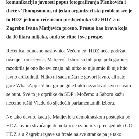
komunikaciji s javnosti poput fotografiranja Plenkovića i
djece s Thompsonom, ni jedan organizacijski problem sve je
to HDZ jednom rečenicom predsjednika GO HDZ-a u
Zagrebu Ivana Matijevića prosuo. Prosuo kao krava koja
da 30 litara mlijeka, onda se ritne i sve prospe.
Rečenica, odnosno naslovnica Večernjeg: HDZ neće podržati
rušenje Tomaševića, Matijević: Izbori su bili prije pola godine,
razotkrila je ono što svi znaju, ali nitko to nije smio ili nije htio
javno artikulirati. Nitko ni sada ništa ne govori javno, ali zato
gore WhatsApp i Viber grupe gdje bukti nezadovoljstvo i stvara
se bunt. Sve to je otprilike da SDP i Možemo u Saboru kažu
nećemo rušiti Vladu do sljedećih parlamentarnih izbora.
Ne tako davno, kada je Matijević u demokratskom postupku po
HDZ- ovom shvaćanju demokracije izabran za predsjednika GO
HDZ-a u Zagrebu izjave su frcale na sve stranke pa je tako