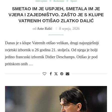
Izdvojeno
Kolumne
Sport
SMETAO IM JE USPJEH, SMETALA IM JE
VJERA I ZAJEDNIŠTVO. ZAŠTO JE S KLUPE
VATRENIH OTIŠAO ZLATKO DALIĆ
od
Ante Rašić
8 srpnja, 2026
Danas je s klupe Vatrenih otišao velikan, drugi najuspješniji
svjetski izbornik u 26 godina 21. stoljeća. Od njega je bolji
jedino francuski izbornik Didier Deschamps. Otišao je pod
pritiskom onih …