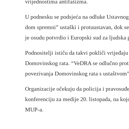
vrijednostima antifašizma.
U podnesku se podsjeća na odluke Ustavnog s
dom spremni” ustaški i protuustavan, dok se
je osudu potvrdio i Europski sud za ljudska 
Podnositelji ističu da takvi pokliči vrijeđaj
Domovinskog rata. “VeDRA se odlučno protiv
povezivanja Domovinskog rata s ustaštvom”,
Organizacije očekuju da policija i pravosuđ
konferenciju za medije 20. listopada, na kojoj
MUP-a.