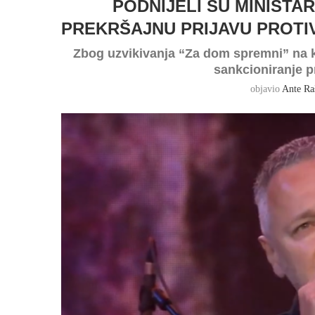
PODNIJELI SU MINIST
PREKRŠAJNU PRIJAVU PROTI
Zbog uzvikivanja “Za dom spremni” na ko
sankcioniranje 
objavio
Ante Ra