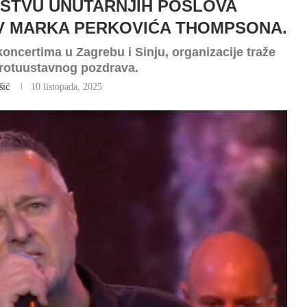
ARSTVU UNUTARNJIH POSLOVA
V MARKA PERKOVIĆA THOMPSONA.
ncertima u Zagrebu i Sinju, organizacije traže
protuustavnog pozdrava.
šić
10 listopada, 2025