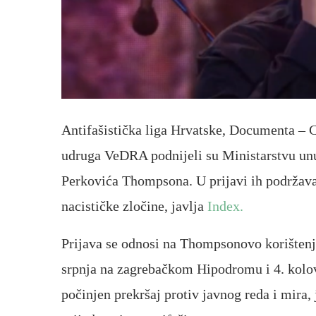
Antifašistička liga Hrvatske, Documenta – C
udruga VeDRA podnijeli su Ministarstvu unu
Perkovića Thompsona. U prijavi ih podržavaju
nacističke zločine, javlja
Index.
Prijava se odnosi na Thompsonovo korišten
srpnja na zagrebačkom Hipodromu i 4. kolov
počinjen prekršaj protiv javnog reda i mira,