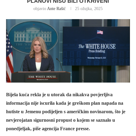
PLANOVI NISU BILI OTKRIVENI
objavio
Ante Rašić
25 ožujka, 2025
Bijela kuća rekla je u utorak da nikakva povjerljiva
informacija nije iscurila kada je greškom plan napada na
hutiste u Jemenu podijeljen s američkim novinarom, što je
nevjerojatan sigurnosni propust o kojem se saznalo u
ponedjeljak, piše agencija France presse.