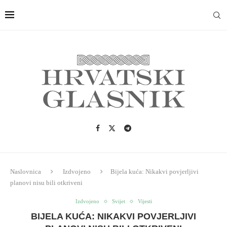
Naslovnica
Izdvojeno
Bijela kuća: Nikakvi povjerljivi
planovi nisu bili otkriveni
Izdvojeno
Svijet
Vijesti
BIJELA KUĆA: NIKAKVI POVJERLJIVI