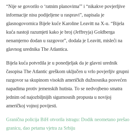
“Nije se govorilo o ‘ratnim planovima'” i “nikakve povjerljive
informacije nisu podijeljene u raspravi”, napisala je
glasnogovornica Bijele kuće Karoline Leavitt na X-u. “Bijela
kuća nastoji razumjeti kako je broj (Jeffreyja) Goldberga
nenamjerno dodan u razgovor”, dodala je Leavitt, misleći na
glavnog urednika The Atlantica.
Bijela kuća potvrdila je u ponedjeljak da je glavni urednik
časopisa The Atlantic greškom uključen u vrlo povjerljiv grupni
razgovor sa skupinom visokih američkih dužnosnika posvećen
napadima protiv jemenskih hutista. To se nedvojbeno smatra
jednim od najozbiljnijih sigurnosnih propusta u novijoj
američkoj vojnoj povijesti.
Granična policija BiH otvorila istragu: Dodik neometano prešao
granicu, dao petama vjetra za Srbiju