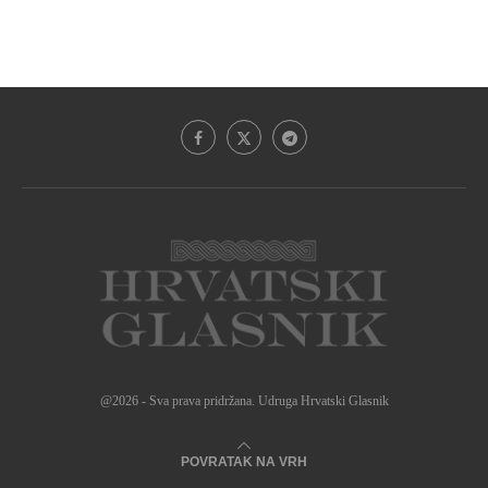
@2026 - Sva prava pridržana. Udruga Hrvatski Glasnik
POVRATAK NA VRH