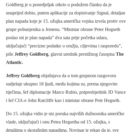
Goldberg je u ponedjeljak otkrio u podužem članku da je
unaprijed dobio, putem aplikacije za dopisivanje Signal, detaljan
plan napada koje je 15. ožujka američka vojska izvela protiv ove
grupe pobunjenika u Jemenu. “Ministar obrane Peter Hegseth
poslao mi je plan napada” dva sata prije početka udara,
uključujući “precizne podatke o oružju, ciljevima i rasporedu”,
piše
Jeffrey Goldberg
, glavni urednik prestižnog časopisa
The
Atlantic.
Jeffrey Goldberg
objašnjava da u tom grupnom razgovoru
sudjeluje ukupno 18 ljudi, među kojima su, prema njegovim
riječima, šef diplomacije Marco Rubio, potpredsjednik JD Vance
i šef CIA-e John Ratcliffe kao i ministar obrane Pete Hegseth.
Do 15. ožujka vidio je niz poruka najviših dužnosnika američke
vlade, uključujući i onu Petea Hegsetha od 15. ožujka, s
detaljima o skorašnjim napadima. Novinar je rekao da je, sve