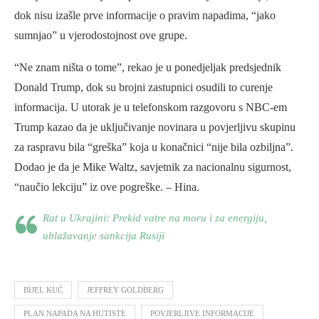
dok nisu izašle prve informacije o pravim napadima, “jako
sumnjao” u vjerodostojnost ove grupe.
“Ne znam ništa o tome”, rekao je u ponedjeljak predsjednik
Donald Trump, dok su brojni zastupnici osudili to curenje
informacija. U utorak je u telefonskom razgovoru s NBC-em
Trump kazao da je uključivanje novinara u povjerljivu skupinu
za raspravu bila “greška” koja u konačnici “nije bila ozbiljna”.
Dodao je da je Mike Waltz, savjetnik za nacionalnu sigurnost,
“naučio lekciju” iz ove pogreške. – Hina.
Rat u Ukrajini: Prekid vatre na moru i za energiju,
ublažavanje sankcija Rusiji
BIJEL KUĆ
JEFFREY GOLDBERG
PLAN NAPADA NA HUTISTE
POVJERLJIVE INFORMACIJE