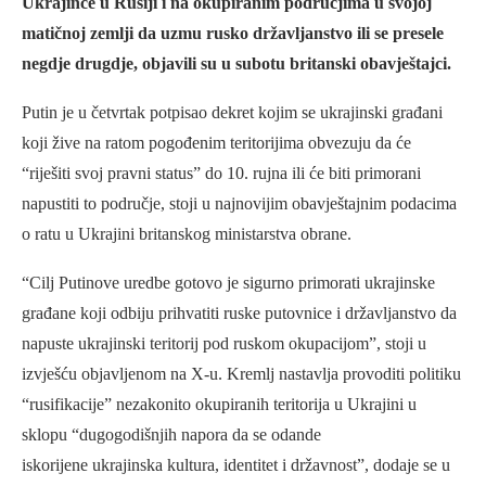
Ukrajince u Rusiji i na okupiranim područjima u svojoj
matičnoj zemlji da uzmu rusko državljanstvo ili se presele
negdje drugdje, objavili su u subotu britanski obavještajci.
Putin je u četvrtak potpisao dekret kojim se ukrajinski građani
koji žive na ratom pogođenim teritorijima obvezuju da će
“riješiti svoj pravni status” do 10. rujna ili će biti primorani
napustiti to područje, stoji u najnovijim obavještajnim podacima
o ratu u Ukrajini britanskog ministarstva obrane.
“Cilj Putinove uredbe gotovo je sigurno primorati ukrajinske
građane koji odbiju prihvatiti ruske putovnice i državljanstvo da
napuste ukrajinski teritorij pod ruskom okupacijom”, stoji u
izvješću objavljenom na X-u. Kremlj nastavlja provoditi politiku
“rusifikacije” nezakonito okupiranih teritorija u Ukrajini u
sklopu “dugogodišnjih napora da se odande
iskorijene ukrajinska kultura, identitet i državnost”, dodaje se u