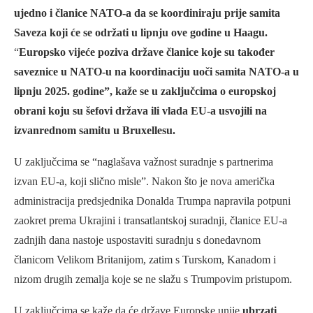
ujedno i članice NATO-a da se koordiniraju prije samita
Saveza koji će se održati u lipnju ove godine u Haagu.
“
Europsko vijeće poziva države članice koje su također
saveznice u NATO-u na koordinaciju uoči samita NATO-a u
lipnju 2025. godine”, kaže se u zaključcima o europskoj
obrani koju su šefovi država ili vlada EU-a usvojili na
izvanrednom samitu u Bruxellesu.
U zaključcima se “naglašava važnost suradnje s partnerima
izvan EU-a, koji slično misle”. Nakon što je nova američka
administracija predsjednika Donalda Trumpa napravila potpuni
zaokret prema Ukrajini i transatlantskoj suradnji, članice EU-a
zadnjih dana nastoje uspostaviti suradnju s donedavnom
članicom Velikom Britanijom, zatim s Turskom, Kanadom i
nizom drugih zemalja koje se ne slažu s Trumpovim pristupom.
U zaključcima se kaže da će države Europske unije
ubrzati