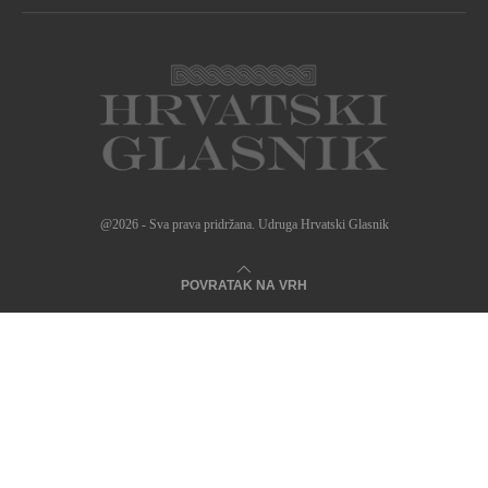
@2026 - Sva prava pridržana. Udruga Hrvatski Glasnik
POVRATAK NA VRH