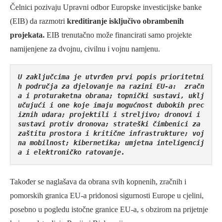
Čelnici pozivaju Upravni odbor Europske investicijske banke
(EIB) da razmotri
kreditiranje isključivo obrambenih
projekata.
EIB trenutačno može financirati samo projekte
namijenjene za dvojnu, civilnu i vojnu namjenu.
U zaključcima je utvrđen prvi popis prioritetni
h područja za djelovanje na razini EU-a:  zračn
a i proturaketna obrana; topnički sustavi, uklj
učujući i one koje imaju mogućnost dubokih prec
iznih udara; projektili i streljivo; dronovi i 
sustavi protiv dronova; strateški čimbenici za 
zaštitu prostora i kritične infrastrukture; voj
na mobilnost; kibernetika; umjetna inteligencij
a i elektroničko ratovanje.
Također se naglašava da obrana svih kopnenih, zračnih i
pomorskih granica EU-a pridonosi sigurnosti Europe u cjelini,
posebno u pogledu istočne granice EU-a, s obzirom na prijetnje