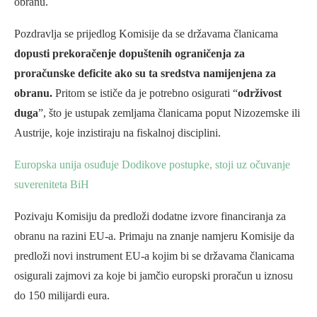
obranu.
Pozdravlja se prijedlog Komisije da se državama članicama
dopusti prekoračenje dopuštenih ograničenja za
proračunske deficite ako su ta sredstva namijenjena za
obranu.
Pritom se ističe da je potrebno osigurati “
održivost
duga
”, što je ustupak zemljama članicama poput Nizozemske ili
Austrije, koje inzistiraju na fiskalnoj disciplini.
Europska unija osuđuje Dodikove postupke, stoji uz očuvanje
suvereniteta BiH
Pozivaju Komisiju da predloži dodatne izvore financiranja za
obranu na razini EU-a. Primaju na znanje namjeru Komisije da
predloži novi instrument EU-a kojim bi se državama članicama
osigurali zajmovi za koje bi jamčio europski proračun u iznosu
do 150 milijardi eura.