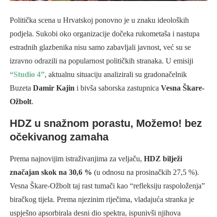
Politička scena u Hrvatskoj ponovno je u znaku ideoloških
podjela. Sukobi oko organizacije dočeka rukometaša i nastupa
estradnih glazbenika nisu samo zabavljali javnost, već su se
izravno odrazili na popularnost političkih stranaka. U emisiji
“Studio 4”
, aktualnu situaciju analizirali su gradonačelnik
Buzeta
Damir Kajin
i bivša saborska zastupnica
Vesna Škare-
Ožbolt
.
HDZ u snažnom porastu, Možemo! bez
očekivanog zamaha
Prema najnovijim istraživanjima za veljaču,
HDZ bilježi
značajan skok na 30,6 %
(u odnosu na prosinačkih 27,5 %).
Vesna Škare-Ožbolt taj rast tumači kao “refleksiju raspoloženja”
biračkog tijela. Prema njezinim riječima, vladajuća stranka je
uspješno apsorbirala desni dio spektra, ispunivši njihova