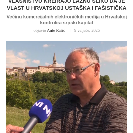
VLASNIŠTVU KREIRAJU LAŽNU SLIKU DA JE
VLAST U HRVATSKOJ USTAŠKA I FAŠISTIČKA
Većinu komercijalnih elektroničkih medija u Hrvatskoj
kontrolira srpski kapital
objavio
Ante Rašić
9 veljače, 2026