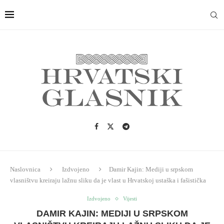
Naslovnica
Izdvojeno
Damir Kajin: Mediji u srpskom
vlasništvu kreiraju lažnu sliku da je vlast u Hrvatskoj ustaška i fašistička
Izdvojeno
Vijesti
DAMIR KAJIN: MEDIJI U SRPSKOM