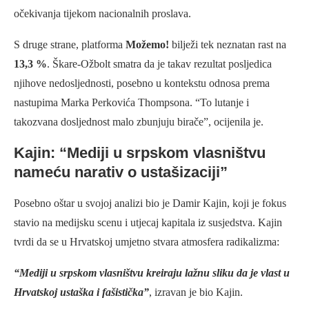
očekivanja tijekom nacionalnih proslava.
S druge strane, platforma
Možemo!
bilježi tek neznatan rast na
13,3 %
. Škare-Ožbolt smatra da je takav rezultat posljedica
njihove nedosljednosti, posebno u kontekstu odnosa prema
nastupima Marka Perkovića Thompsona. “To lutanje i
takozvana dosljednost malo zbunjuju birače”, ocijenila je.
Kajin: “Mediji u srpskom vlasništvu
nameću narativ o ustašizaciji”
Posebno oštar u svojoj analizi bio je Damir Kajin, koji je fokus
stavio na medijsku scenu i utjecaj kapitala iz susjedstva. Kajin
tvrdi da se u Hrvatskoj umjetno stvara atmosfera radikalizma:
“Mediji u srpskom vlasništvu kreiraju lažnu sliku da je vlast u
Hrvatskoj ustaška i fašistička”
, izravan je bio Kajin.