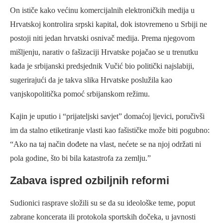
On ističe kako većinu komercijalnih elektroničkih medija u
Hrvatskoj kontrolira srpski kapital, dok istovremeno u Srbiji ne
postoji niti jedan hrvatski osnivač medija. Prema njegovom
mišljenju, narativ o fašizaciji Hrvatske pojačao se u trenutku
kada je srbijanski predsjednik Vučić bio politički najslabiji,
sugerirajući da je takva slika Hrvatske poslužila kao
vanjskopolitička pomoć srbijanskom režimu.
Kajin je uputio i “prijateljski savjet” domaćoj ljevici, poručivši
im da stalno etiketiranje vlasti kao fašističke može biti pogubno:
“Ako na taj način dođete na vlast, nećete se na njoj održati ni
pola godine, što bi bila katastrofa za zemlju.”
Zabava ispred ozbiljnih reformi
Sudionici rasprave složili su se da su ideološke teme, poput
zabrane koncerata ili protokola sportskih dočeka, u javnosti