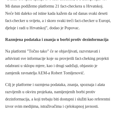
Mi danas podižemo platformu 21 fact-checkera u Hrvatskoj.
Neće biti daleko od istine kada kažem da od danas svaki deseti
fact-checker u svijetu, a i skoro svaki treći fact-checker u Europi,
djeluje i radi u Hrvatskoj”, dodao je Popovac.
Razmjena podataka i znanja u borbi protiv dezinformacija
Na platformi ”Točno tako” će se objavljivati, razvrstavati i
arhivirati sve informacije koje su provjerili fact-cheking projekti
odabrani u sklopu mjere, kao i drugi sadržaji, objasnio je
zamjenik ravnatelja AEM-a Robert Tomljenović.
Cilj je platforme i razmjena podataka, znanja, spoznaja i alata
razvijenih u okviru projekata, namijenjenih borbi protiv
dezinformacija, a koji trebaju biti dostupni i služiti kao referentni
izvor svim medijima, istraživačima i cjelokupnoj javnosti.