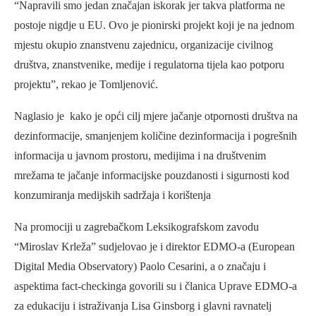
“Napravili smo jedan značajan iskorak jer takva platforma ne
postoje nigdje u EU. Ovo je pionirski projekt koji je na jednom
mjestu okupio znanstvenu zajednicu, organizacije civilnog
društva, znanstvenike, medije i regulatorna tijela kao potporu
projektu”, rekao je Tomljenović.
Naglasio je kako je opći cilj mjere jačanje otpornosti društva na
dezinformacije, smanjenjem količine dezinformacija i pogrešnih
informacija u javnom prostoru, medijima i na društvenim
mrežama te jačanje informacijske pouzdanosti i sigurnosti kod
konzumiranja medijskih sadržaja i korištenja
Na promociji u zagrebačkom Leksikografskom zavodu
“Miroslav Krleža” sudjelovao je i direktor EDMO-a (European
Digital Media Observatory) Paolo Cesarini, a o značaju i
aspektima fact-checkinga govorili su i članica Uprave EDMO-a
za edukaciju i istraživanja Lisa Ginsborg i glavni ravnatelj