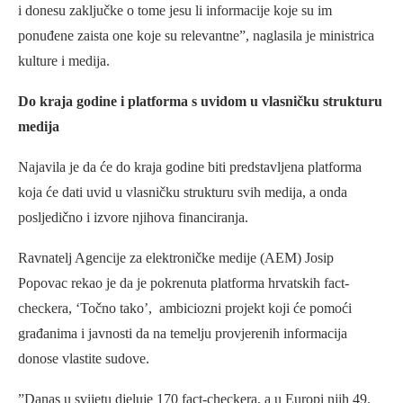
i donesu zaključke o tome jesu li informacije koje su im
ponuđene zaista one koje su relevantne”, naglasila je ministrica
kulture i medija.
Do kraja godine i platforma s uvidom u vlasničku strukturu
medija
Najavila je da će do kraja godine biti predstavljena platforma
koja će dati uvid u vlasničku strukturu svih medija, a onda
posljedično i izvore njihova financiranja.
Ravnatelj Agencije za elektroničke medije (AEM) Josip
Popovac rekao je da je pokrenuta platforma hrvatskih fact-
checkera, ‘Točno tako’, ambiciozni projekt koji će pomoći
građanima i javnosti da na temelju provjerenih informacija
donose vlastite sudove.
”Danas u svijetu djeluje 170 fact-checkera, a u Europi njih 49.