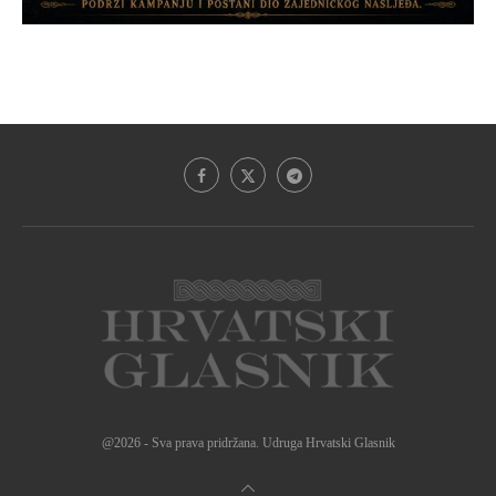
@2026 - Sva prava pridržana. Udruga Hrvatski Glasnik