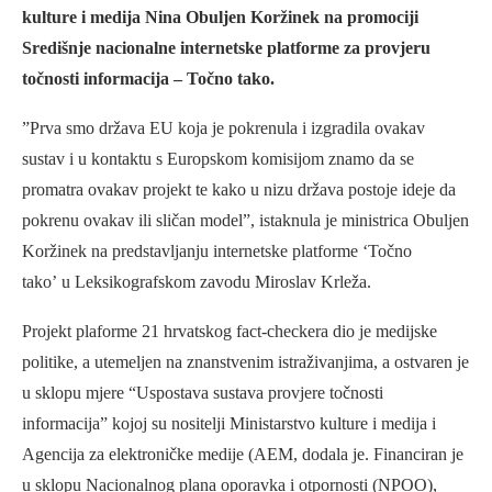
kulture i medija Nina Obuljen Koržinek na promociji
Središnje nacionalne internetske platforme za provjeru
točnosti informacija – Točno tako.
”Prva smo država EU koja je pokrenula i izgradila ovakav
sustav i u kontaktu s Europskom komisijom znamo da se
promatra ovakav projekt te kako u nizu država postoje ideje da
pokrenu ovakav ili sličan model”, istaknula je ministrica Obuljen
Koržinek na predstavljanju internetske platforme ‘Točno
tako’ u Leksikografskom zavodu Miroslav Krleža.
Projekt plaforme 21 hrvatskog fact-checkera dio je medijske
politike, a utemeljen na znanstvenim istraživanjima, a ostvaren je
u sklopu mjere “Uspostava sustava provjere točnosti
informacija” kojoj su nositelji Ministarstvo kulture i medija i
Agencija za elektroničke medije (AEM, dodala je. Financiran je
u sklopu Nacionalnog plana oporavka i otpornosti (NPOO),