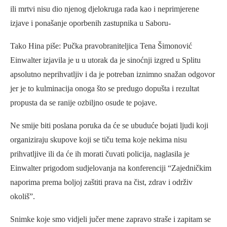
ili mrtvi nisu dio njenog djelokruga rada kao i neprimjerene
izjave i ponašanje oporbenih zastupnika u Saboru-
Tako Hina piše: Pučka pravobraniteljica Tena Šimonović
Einwalter izjavila je u u utorak da je sinoćnji izgred u Splitu
apsolutno neprihvatljiv i da je potreban iznimno snažan odgovor
jer je to kulminacija onoga što se predugo dopušta i rezultat
propusta da se ranije ozbiljno osude te pojave.
Ne smije biti poslana poruka da će se ubuduće bojati ljudi koji
organiziraju skupove koji se tiču tema koje nekima nisu
prihvatljive ili da će ih morati čuvati policija, naglasila je
Einwalter prigodom sudjelovanja na konferenciji “Zajedničkim
naporima prema boljoj zaštiti prava na čist, zdrav i održiv
okoliš”.
Snimke koje smo vidjeli jučer mene zapravo straše i zapitam se