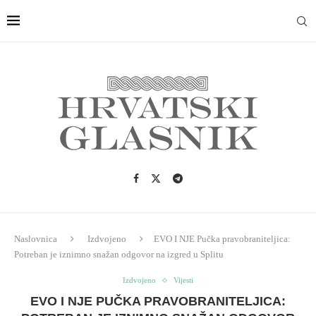
Naslovnica
Izdvojeno
EVO I NJE Pučka pravobraniteljica:
Potreban je iznimno snažan odgovor na izgred u Splitu
Izdvojeno
Vijesti
EVO I NJE PUČKA PRAVOBRANITELJICA: