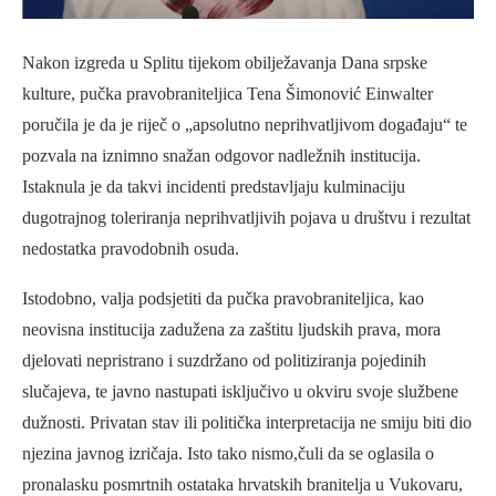
Nakon izgreda u Splitu tijekom obilježavanja Dana srpske
kulture, pučka pravobraniteljica Tena Šimonović Einwalter
poručila je da je riječ o „apsolutno neprihvatljivom događaju“ te
pozvala na iznimno snažan odgovor nadležnih institucija.
Istaknula je da takvi incidenti predstavljaju kulminaciju
dugotrajnog toleriranja neprihvatljivih pojava u društvu i rezultat
nedostatka pravodobnih osuda.
Istodobno, valja podsjetiti da pučka pravobraniteljica, kao
neovisna institucija zadužena za zaštitu ljudskih prava, mora
djelovati nepristrano i suzdržano od politiziranja pojedinih
slučajeva, te javno nastupati isključivo u okviru svoje službene
dužnosti. Privatan stav ili politička interpretacija ne smiju biti dio
njezina javnog izričaja. Isto tako nismo,čuli da se oglasila o
pronalasku posmrtnih ostataka hrvatskih branitelja u Vukovaru,