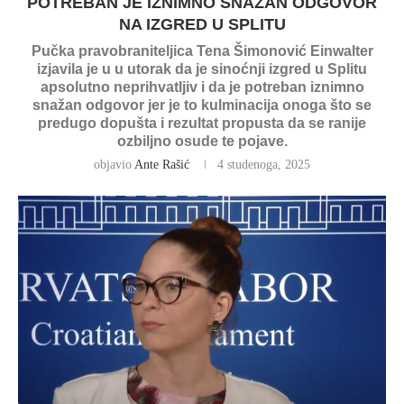
POTREBAN JE IZNIMNO SNAŽAN ODGOVOR
NA IZGRED U SPLITU
Pučka pravobraniteljica Tena Šimonović Einwalter
izjavila je u u utorak da je sinoćnji izgred u Splitu
apsolutno neprihvatljiv i da je potreban iznimno
snažan odgovor jer je to kulminacija onoga što se
predugo dopušta i rezultat propusta da se ranije
ozbiljno osude te pojave.
objavio
Ante Rašić
4 studenoga, 2025