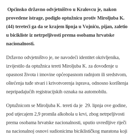
Općinsko državno odvjetništvo u Kralovcu je, nakon
provedene istrage, podiglo optužnicu protiv Miroljuba K.
(44) tereteći ga da se krajem lipnja u Vojniću, pijan, zaletio
u bicikliste iz netrpeljivosti prema osobama hrvatske
nacionalnosti.
Državno odvjetništvo je, ne navodeći identitet okrivljenika,
izvijestilo da optužnica tereti Miroljuba K. za dovođenje u
opasnost života i imovine općeopasnom radnjom ili sredstvom,
oštećenja tuđe stvari i krivotvorenja isprava, odnosno korištenja
nepripadajućih registracijskih oznaka na automobilu.
Optužnicom se Miroljuba K. tereti da je 29. lipnja ove godine,
pod utjecajem 2,9 promila alkohola u krvi, zbog netrpeljivosti
prema osobama hrvatske nacionalnosti, uputio uvredljive riječi
na nacionalnoj osnovi sudionicima biciklističkog maratona koji