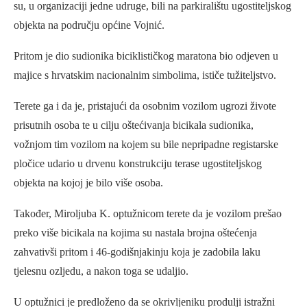
su, u organizaciji jedne udruge, bili na parkiralištu ugostiteljskog
objekta na području općine Vojnić.
Pritom je dio sudionika biciklističkog maratona bio odjeven u
majice s hrvatskim nacionalnim simbolima, ističe tužiteljstvo.
Terete ga i da je, pristajući da osobnim vozilom ugrozi živote
prisutnih osoba te u cilju oštećivanja bicikala sudionika,
vožnjom tim vozilom na kojem su bile nepripadne registarske
pločice udario u drvenu konstrukciju terase ugostiteljskog
objekta na kojoj je bilo više osoba.
Također, Miroljuba K. optužnicom terete da je vozilom prešao
preko više bicikala na kojima su nastala brojna oštećenja
zahvativši pritom i 46-godišnjakinju koja je zadobila laku
tjelesnu ozljedu, a nakon toga se udaljio.
U optužnici je predloženo da se okrivljeniku produlji istražni