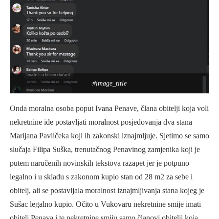
#image_title
Onda moralna osoba poput Ivana Penave, člana obitelji koja voli
nekretnine ide postavljati moralnost posjedovanja dva stana
Marijana Pavličeka koji ih zakonski iznajmljuje. Sjetimo se samo
slučaja Filipa Suška, trenutačnog Penavinog zamjenika koji je
putem naručenih novinskih tekstova razapet jer je potpuno
legalno i u skladu s zakonom kupio stan od 28 m2 za sebe i
obitelj, ali se postavljala moralnost iznajmljivanja stana kojeg je
Sušac legalno kupio. Očito u Vukovaru nekretnine smije imati
obitelj Penava i te nekretnine smiju samo članovi obitelji koja