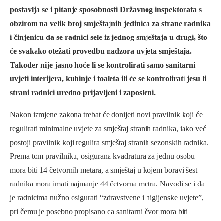
postavlja se i pitanje sposobnosti Državnog inspektorata s
obzirom na velik broj smještajnih jedinica za strane radnika
i činjenicu da se radnici sele iz jednog smještaja u drugi, što
će svakako otežati provedbu nadzora uvjeta smještaja.
Također nije jasno hoće li se kontrolirati samo sanitarni
uvjeti interijera, kuhinje i toaleta ili će se kontrolirati jesu li
strani radnici uredno prijavljeni i zaposleni.
Nakon izmjene zakona trebat će donijeti novi pravilnik koji će
regulirati minimalne uvjete za smještaj stranih radnika, iako već
postoji pravilnik koji regulira smještaj stranih sezonskih radnika.
Prema tom pravilniku, osigurana kvadratura za jednu osobu
mora biti 14 četvornih metara, a smještaj u kojem boravi šest
radnika mora imati najmanje 44 četvorna metra. Navodi se i da
je radnicima nužno osigurati “zdravstvene i higijenske uvjete”,
pri čemu je posebno propisano da sanitarni čvor mora biti