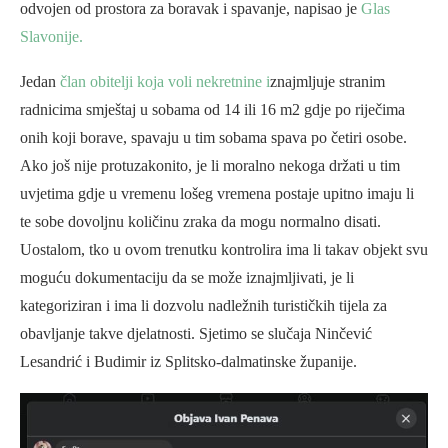
odvojen od prostora za boravak i spavanje, napisao je
Glas
Slavonije.
Jedan
član obitelji koja voli nekretnine i
znajmljuje stranim
radnicima smještaj u sobama od 14 ili 16 m2 gdje po riječima
onih koji borave, spavaju u tim sobama spava po četiri osobe.
Ako još nije protuzakonito, je li moralno nekoga držati u tim
uvjetima gdje u vremenu lošeg vremena postaje upitno imaju li
te sobe dovoljnu količinu zraka da mogu normalno disati.
Uostalom, tko u ovom trenutku kontrolira ima li takav objekt svu
moguću dokumentaciju da se može iznajmljivati, je li
kategoriziran i ima li dozvolu nadležnih turističkih tijela za
obavljanje takve djelatnosti. Sjetimo se slučaja Ninčević
Lesandrić i Budimir iz Splitsko-dalmatinske županije.