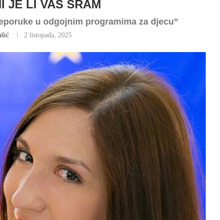
 JE LI VAS SRAM
reporuke u odgojnim programima za djecu”
šić
2 listopada, 2025