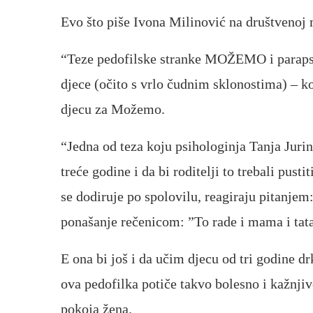
Evo što piše Ivona Milinović na društvenoj 
“Teze pedofilske stranke MOŽEMO i parapsih
djece (očito s vrlo čudnim sklonostima) – k
djecu za Možemo.
“Jedna od teza koju psihologinja Tanja Jurin 
treće godine i da bi roditelji to trebali pust
se dodiruje po spolovilu, reagiraju pitanjem:
ponašanje rečenicom: ”To rade i mama i tata 
E ona bi još i da učim djecu od tri godine dr
ova pedofilka potiče takvo bolesno i kažnjiv
pokoja žena.