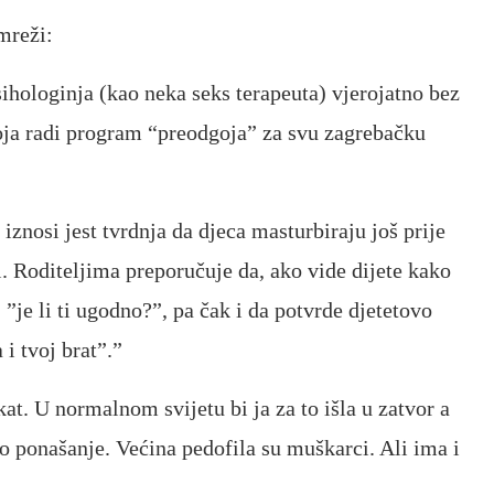
mreži:
ologinja (kao neka seks terapeuta) vjerojatno bez
oja radi program “preodgoja” za svu zagrebačku
iznosi jest tvrdnja da djeca masturbiraju još prije
iti. Roditeljima preporučuje da, ako vide dijete kako
 ”je li ti ugodno?”, pa čak i da potvrde djetetovo
i tvoj brat”.”
kat. U normalnom svijetu bi ja za to išla u zatvor a
o ponašanje. Većina pedofila su muškarci. Ali ima i