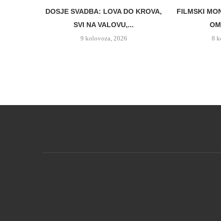
DOSJE SVADBA: LOVA DO KROVA,
FILMSKI MO
SVI NA VALOVU,...
OM 
9 kolovoza, 2026
8 k