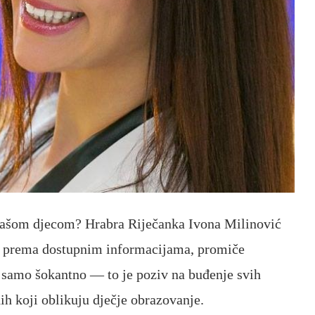
s našom djecom? Hrabra Riječanka Ivona Milinović
i, prema dostupnim informacijama, promiče
je samo šokantno — to je poziv na buđenje svih
nih koji oblikuju dječje obrazovanje.