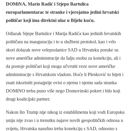
DOMiNA, Mario Radić i Stjepo Bartulica
europarlamentarac te stranke i vjerojatno jedini hrvatski
političar koji ima direktni ulaz u Bijelu kuću.
Odlazak Stjepe Bartulice i Marija Radića kao jedinih hrvatskih
političara na inauguraciju i to u službeni protokol, kao i vrlo
skori dolazak nove veleposlanice SAD u Hrvatsku poruke su
nove američke administracije da šalju osobu za konekciju, ali i
da postoje političari koji mogu učvrstiti veze nove američke
administracije s Hrvatskom vladom. Hoće li Plenković to htjeti i
znati iskoristiti ponajprije ovisi o njemu i njemu sada stranka
DOMiNO treba puno više nego Domovinski pokret i bilo koji
drugi koalicijski partner.
Nakon što Trump nije nikog iz establišmenta koji vodi Europsku
uniju nije zvao i u trenutku najave novih geopolitičkih odnosa u
svijetu, Hrvatska nasušno treba konekciju s SAD, odnosno s