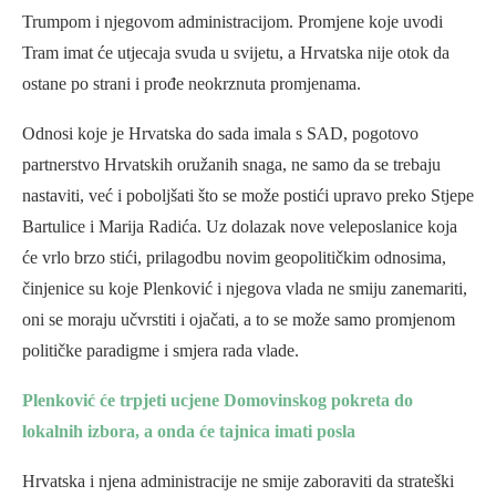
Trumpom i njegovom administracijom. Promjene koje uvodi
Tram imat će utjecaja svuda u svijetu, a Hrvatska nije otok da
ostane po strani i prođe neokrznuta promjenama.
Odnosi koje je Hrvatska do sada imala s SAD, pogotovo
partnerstvo Hrvatskih oružanih snaga, ne samo da se trebaju
nastaviti, već i poboljšati što se može postići upravo preko Stjepe
Bartulice i Marija Radića. Uz dolazak nove veleposlanice koja
će vrlo brzo stići, prilagodbu novim geopolitičkim odnosima,
činjenice su koje Plenković i njegova vlada ne smiju zanemariti,
oni se moraju učvrstiti i ojačati, a to se može samo promjenom
političke paradigme i smjera rada vlade.
Plenković će trpjeti ucjene Domovinskog pokreta do
lokalnih izbora, a onda će tajnica imati posla
Hrvatska i njena administracije ne smije zaboraviti da strateški