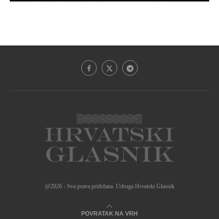
@2026 - Sva prava pridržana. Udruga Hrvatski Glasnik
POVRATAK NA VRH