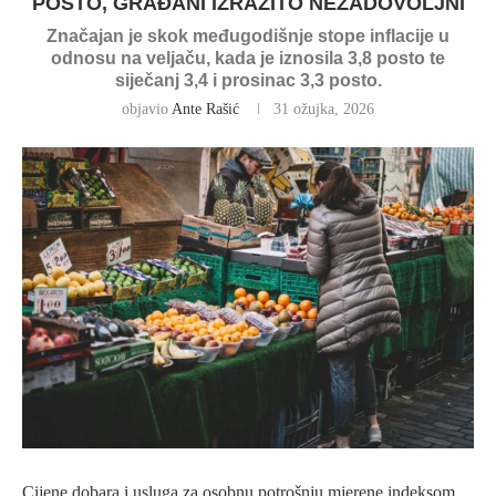
POSTO, GRAĐANI IZRAZITO NEZADOVOLJNI
Značajan je skok međugodišnje stope inflacije u
odnosu na veljaču, kada je iznosila 3,8 posto te
siječanj 3,4 i prosinac 3,3 posto.
objavio
Ante Rašić
31 ožujka, 2026
Cijene dobara i usluga za osobnu potrošnju mjerene indeksom