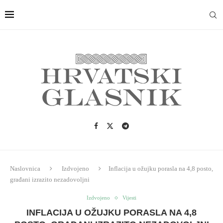
Naslovnica
Izdvojeno
Inflacija u ožujku porasla na 4,8 posto,
građani izrazito nezadovoljni
Izdvojeno
Vijesti
INFLACIJA U OŽUJKU PORASLA NA 4,8