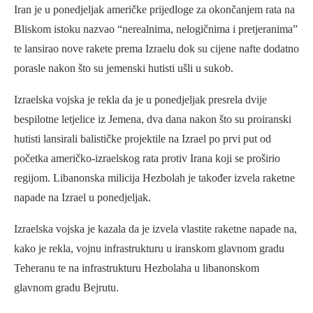
Iran je u ponedjeljak američke prijedloge za okončanjem rata na
Bliskom istoku nazvao “nerealnima, nelogičnima i pretjeranima”
te lansirao nove rakete prema Izraelu dok su cijene nafte dodatno
porasle nakon što su jemenski hutisti ušli u sukob.
Izraelska vojska je rekla da je u ponedjeljak presrela dvije
bespilotne letjelice iz Jemena, dva dana nakon što su proiranski
hutisti lansirali balističke projektile na Izrael po prvi put od
početka američko-izraelskog rata protiv Irana koji se proširio
regijom. Libanonska milicija Hezbolah je također izvela raketne
napade na Izrael u ponedjeljak.
Izraelska vojska je kazala da je izvela vlastite raketne napade na,
kako je rekla, vojnu infrastrukturu u iranskom glavnom gradu
Teheranu te na infrastrukturu Hezbolaha u libanonskom
glavnom gradu Bejrutu.