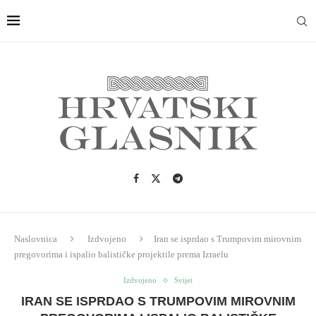
Naslovnica
Izdvojeno
Iran se isprdao s Trumpovim mirovnim
pregovorima i ispalio balističke projektile prema Izraelu
Izdvojeno
Svijet
IRAN SE ISPRDAO S TRUMPOVIM MIROVNIM