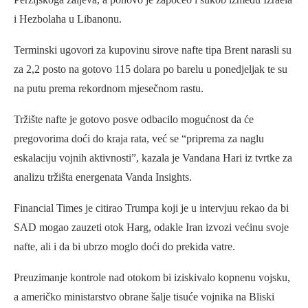
i Hezbolaha u Libanonu.
Terminski ugovori za kupovinu sirove nafte tipa Brent narasli su
za 2,2 posto na gotovo 115 dolara po barelu u ponedjeljak te su
na putu prema rekordnom mjesečnom rastu.
Tržište nafte je gotovo posve odbacilo mogućnost da će
pregovorima doći do kraja rata, već se “priprema za naglu
eskalaciju vojnih aktivnosti”, kazala je Vandana Hari iz tvrtke za
analizu tržišta energenata Vanda Insights.
Financial Times je citirao Trumpa koji je u intervjuu rekao da bi
SAD mogao zauzeti otok Harg, odakle Iran izvozi većinu svoje
nafte, ali i da bi ubrzo moglo doći do prekida vatre.
Preuzimanje kontrole nad otokom bi iziskivalo kopnenu vojsku,
a američko ministarstvo obrane šalje tisuće vojnika na Bliski