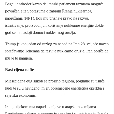
Bagej je također kazao da iranski parlament razmatra moguće
povlačenje iz Sporazuma o zabrani širenja nuklearnog
naoružanja (NPT), koji mu priznaje pravo na razvoj,
istraživanje, proizvodnju i korištenje nuklearne energije dokle
god se ne nastoji domoći nuklearnog oružja.
Trump je kao jedan od razlog za napad na Iran 28. veljače naveo
sprečavanje Teherana da razvije nuklearno oružje. Iran poriče da
mu je to namjera.
Rast cijena nafte
Mjesec dana dug sukob se proširio regijom, poginule su tisuće
ljudi te su u neviđenoj mjeri poremećene energetska opsrkba i
svjetska ekonomija.
Iran je tijekom rata napadao ciljeve u arapskim zemljama
Perzijskoga zaljeva, a ponovo je započeo i sukob između Izraela