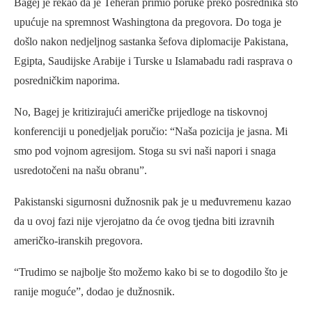
Bagej je rekao da je Teheran primio poruke preko posrednika što
upućuje na spremnost Washingtona da pregovora. Do toga je
došlo nakon nedjeljnog sastanka šefova diplomacije Pakistana,
Egipta, Saudijske Arabije i Turske u Islamabadu radi rasprava o
posredničkim naporima.
No, Bagej je kritizirajući američke prijedloge na tiskovnoj
konferenciji u ponedjeljak poručio: “Naša pozicija je jasna. Mi
smo pod vojnom agresijom. Stoga su svi naši napori i snaga
usredotočeni na našu obranu”.
Pakistanski sigurnosni dužnosnik pak je u međuvremenu kazao
da u ovoj fazi nije vjerojatno da će ovog tjedna biti izravnih
američko-iranskih pregovora.
“Trudimo se najbolje što možemo kako bi se to dogodilo što je
ranije moguće”, dodao je dužnosnik.