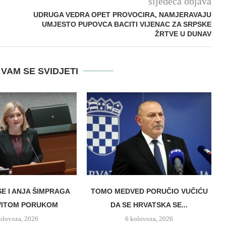
sljedeća objava
UDRUGA VEDRA OPET PROVOCIRA, NAMJERAVAJU
UMJESTO PUPOVCA BACITI VIJENAC ZA SRPSKE
ŽRTVE U DUNAV
VAM SE SVIDJETI
SE I ANJA ŠIMPRAGA
TOMO MEDVED PORUČIO VUČIĆU
VITOM PORUKOM
DA SE HRVATSKA SE...
olovoza, 2026
6 kolovoza, 2026