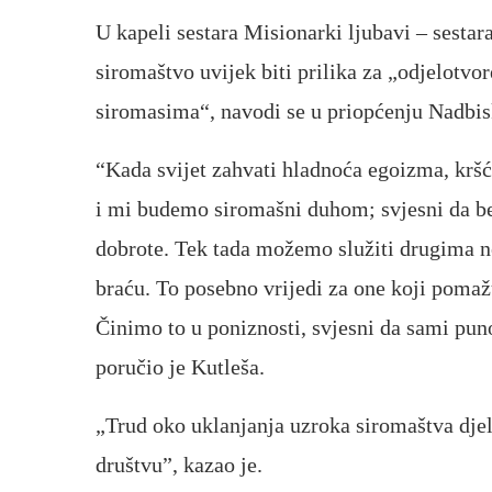
U kapeli sestara Misionarki ljubavi – sesta
siromaštvo uvijek biti prilika za „odjelotv
siromasima“, navodi se u priopćenju Nadbis
“Kada svijet zahvati hladnoća egoizma, kršća
i mi budemo siromašni duhom; svjesni da be
dobrote. Tek tada možemo služiti drugima ne
braću. To posebno vrijedi za one koji pomaž
Činimo to u poniznosti, svjesni da sami pu
poručio je Kutleša.
„Trud oko uklanjanja uzroka siromaštva djelo
društvu”, kazao je.