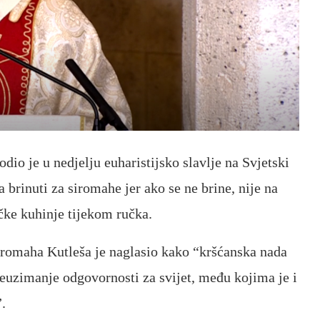
io je u nedjelju euharistijsko slavlje na Svjetski
brinuti za siromahe jer ako se ne brine, nije na
čke kuhinje tijekom ručka.
iromaha Kutleša je naglasio kako “kršćanska nada
reuzimanje odgovornosti za svijet, među kojima je i
.