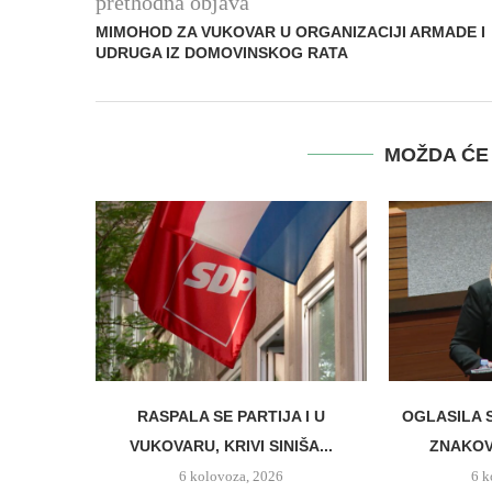
prethodna objava
MIMOHOD ZA VUKOVAR U ORGANIZACIJI ARMADE I
UDRUGA IZ DOMOVINSKOG RATA
MOŽDA ĆE 
RASPALA SE PARTIJA I U
OGLASILA 
VUKOVARU, KRIVI SINIŠA...
ZNAKO
6 kolovoza, 2026
6 k