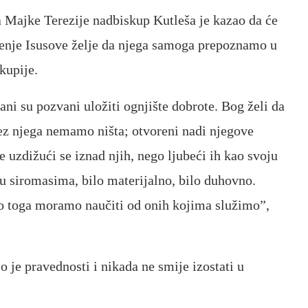
ra Majke Terezije nadbiskup Kutleša je kazao da će
orenje Isusove želje da njega samoga prepoznamo u
kupije.
ni su pozvani uložiti ognjište dobrote. Bog želi da
z njega nemamo ništa; otvoreni nadi njegove
 uzdižući se iznad njih, nego ljubeći ih kao svoju
u siromasima, bilo materijalno, bilo duhovno.
no toga moramo naučiti od onih kojima služimo”,
 je pravednosti i nikada ne smije izostati u