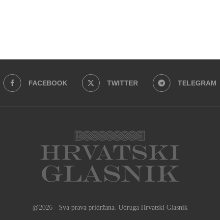
FACEBOOK
TWITTER
TELEGRAM
@2026 - Sva prava pridržana. Udruga Hrvatski Glasnik