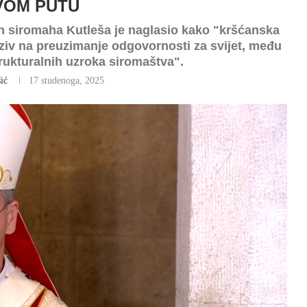
VOM PUTU
an siromaha Kutleša je naglasio kako "kršćanska
oziv na preuzimanje odgovornosti za svijet, među
trukturalnih uzroka siromaštva".
ić
17 studenoga, 2025