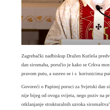
Zagrebački nadbiskup Dražen Kutleša predvod
dan siromaha, poručio je kako se Crkva mora 
pravom putu, a susreo se i s korisnicima pu
Govoreći o Papinoj poruci za Svjetski dan s
nije bijeg od ovoga svijeta, nego poziv na p
otklanjanje strukturalnih uzroka siromaštva”