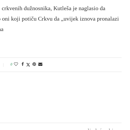
j crkvenih dužnosnika, Kutleša je naglasio da
 oni koji potiču Crkvu da „uvijek iznova pronalazi
na
0