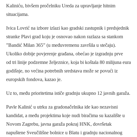
Kaliniću, bivšem pročelniku Ureda za upravljanje hitnim
situacijama.
Ivica Lovrić na izbore izlazi kao gradski zastupnik i predsjednik
stranke Plavi grad koju je osnovao nakon razlaza sa stankom
”Bandić Milan 365” (u međuvremenu završila u stečaju).
Ukoliko dobije povjerenje građana, obećao je izgradnju prve
od tri linije podzemne željeznice, koja bi koštala 80 milijuna eura
godišnje, no većina potrebnih sredstava može se povući iz
europskih fondova, kazao je.
Uz to, među prioritetima ističe gradnju ukupno 12 javnih garaža.
Pavle Kalinić u utrku za gradonačelnika ide kao nezavisni
kandidat, a među projektima koje nudi biračima su kazalište u
Novom Zagrebu, javna garaža pokraj HNK, dovršetak
napuštene Sveučilišne bolnice u Blatu i gradnju nacionalnog