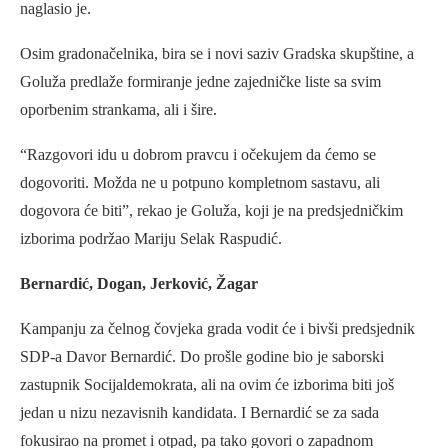
naglasio je.
Osim gradonačelnika, bira se i novi saziv Gradska skupštine, a
Goluža predlaže formiranje jedne zajedničke liste sa svim
oporbenim strankama, ali i šire.
“Razgovori idu u dobrom pravcu i očekujem da ćemo se
dogovoriti. Možda ne u potpuno kompletnom sastavu, ali
dogovora će biti”, rekao je Goluža, koji je na predsjedničkim
izborima podržao Mariju Selak Raspudić.
Bernardić, Dogan, Jerković, Žagar
Kampanju za čelnog čovjeka grada vodit će i bivši predsjednik
SDP-a Davor Bernardić. Do prošle godine bio je saborski
zastupnik Socijaldemokrata, ali na ovim će izborima biti još
jedan u nizu nezavisnih kandidata. I Bernardić se za sada
fokusirao na promet i otpad, pa tako govori o zapadnom