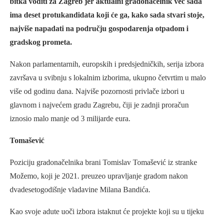
bitka voditi za Zagreb jer aktualni gradonačelnik već sada
ima deset protukandidata koji će ga, kako sada stvari stoje,
najviše napadati na području gospodarenja otpadom i
gradskog prometa.
Nakon parlamentarnih, europskih i predsjedničkih, serija izbora
završava u svibnju s lokalnim izborima, ukupno četvrtim u malo
više od godinu dana. Najviše pozornosti privlače izbori u
glavnom i najvećem gradu Zagrebu, čiji je zadnji proračun
iznosio malo manje od 3 milijarde eura.
Tomašević
Poziciju gradonačelnika brani Tomislav Tomašević iz stranke
Možemo, koji je 2021. preuzeo upravljanje gradom nakon
dvadesetogodišnje vladavine Milana Bandića.
Kao svoje adute uoči izbora istaknut će projekte koji su u tijeku