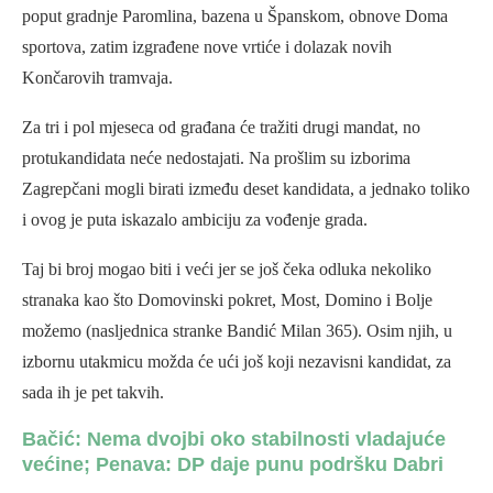
poput gradnje Paromlina, bazena u Španskom, obnove Doma
sportova, zatim izgrađene nove vrtiće i dolazak novih
Končarovih tramvaja.
Za tri i pol mjeseca od građana će tražiti drugi mandat, no
protukandidata neće nedostajati. Na prošlim su izborima
Zagrepčani mogli birati između deset kandidata, a jednako toliko
i ovog je puta iskazalo ambiciju za vođenje grada.
Taj bi broj mogao biti i veći jer se još čeka odluka nekoliko
stranaka kao što Domovinski pokret, Most, Domino i Bolje
možemo (nasljednica stranke Bandić Milan 365). Osim njih, u
izbornu utakmicu možda će ući još koji nezavisni kandidat, za
sada ih je pet takvih.
Bačić: Nema dvojbi oko stabilnosti vladajuće
većine; Penava: DP daje punu podršku Dabri