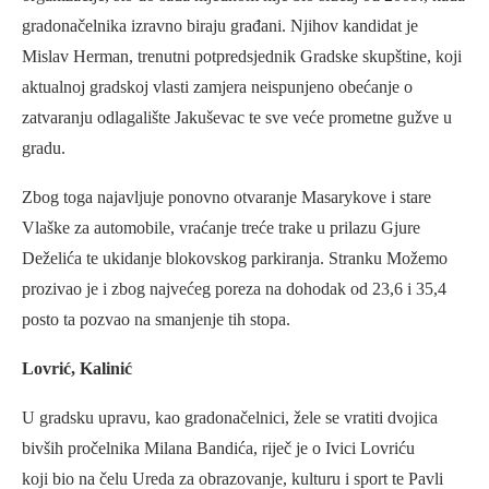
gradonačelnika izravno biraju građani. Njihov kandidat je
Mislav Herman, trenutni potpredsjednik Gradske skupštine, koji
aktualnoj gradskoj vlasti zamjera neispunjeno obećanje o
zatvaranju odlagalište Jakuševac te sve veće prometne gužve u
gradu.
Zbog toga najavljuje ponovno otvaranje Masarykove i stare
Vlaške za automobile, vraćanje treće trake u prilazu Gjure
Deželića te ukidanje blokovskog parkiranja. Stranku Možemo
prozivao je i zbog najvećeg poreza na dohodak od 23,6 i 35,4
posto ta pozvao na smanjenje tih stopa.
Lovrić, Kalinić
U gradsku upravu, kao gradonačelnici, žele se vratiti dvojica
bivših pročelnika Milana Bandića, riječ je o Ivici Lovriću
koji bio na čelu Ureda za obrazovanje, kulturu i sport te Pavli