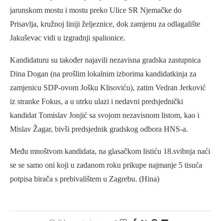
jarunskom mostu i mostu preko Ulice SR Njemačke do
Prisavlja, kružnoj liniji željeznice, dok zamjenu za odlagalište
Jakuševac vidi u izgradnji spalionice.
Kandidaturu su također najavili nezavisna gradska zastupnica
Dina Dogan (na prošlim lokalnim izborima kandidatkinja za
zamjenicu SDP-ovom Jošku Klisoviću), zatim Vedran Jerković
iz stranke Fokus, a u utrku ulazi i nedavni predsjednički
kandidat Tomislav Jonjić sa svojom nezavisnom listom, kao i
Mislav Žagar, bivši predsjednik gradskog odbora HNS-a.
Među mnoštvom kandidata, na glasačkom listiću 18.svibnja naći
se se samo oni koji u zadanom roku prikupe najmanje 5 tisuća
potpisa birača s prebivalištem u Zagrebu. (Hina)