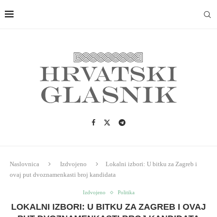
Naslovnica
Izdvojeno
Lokalni izbori: U bitku za Zagreb i
ovaj put dvoznamenkasti broj kandidata
Izdvojeno
Politika
LOKALNI IZBORI: U BITKU ZA ZAGREB I OVAJ