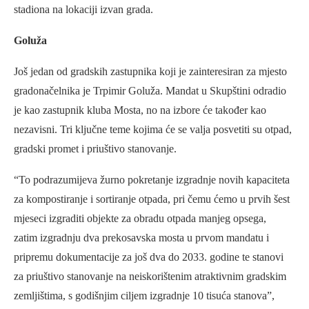
stadiona na lokaciji izvan grada.
Goluža
Još jedan od gradskih zastupnika koji je zainteresiran za mjesto
gradonačelnika je Trpimir Goluža. Mandat u Skupštini odradio
je kao zastupnik kluba Mosta, no na izbore će također kao
nezavisni. Tri ključne teme kojima će se valja posvetiti su otpad,
gradski promet i priuštivo stanovanje.
“To podrazumijeva žurno pokretanje izgradnje novih kapaciteta
za kompostiranje i sortiranje otpada, pri čemu ćemo u prvih šest
mjeseci izgraditi objekte za obradu otpada manjeg opsega,
zatim izgradnju dva prekosavska mosta u prvom mandatu i
pripremu dokumentacije za još dva do 2033. godine te stanovi
za priuštivo stanovanje na neiskorištenim atraktivnim gradskim
zemljištima, s godišnjim ciljem izgradnje 10 tisuća stanova”,