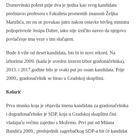
Domovinski pokret prije dva je tjedna kao svog kandidata
predstavio profesora s Fakulteta promentih znanosti Željka
Marušića, no on se povukao jutro nakon ostavke bivšeg ministra
poljoprivrede Josipa Dabre, iako nije izričito naveo da njegovo
povlačenje ima veze s tim slučajem.
Bude li više od deset kandidata, bio bi to novi rekord. Na
izborima 2009. (kada je uveden izravni izbor gradonačelnika),
2013. i 2017.godine bilo je svaki put po osam kandidata. Prije
2009., gradonačelnik se birao u Gradskoj skupštini.
Kolarić
Prva stranka koja je objavila imena kandidata za gradonačelnika
i dogradonačelnike je SDP, koja u Gradskoj skupštini čini
vladajuću većinu zajedno s Možemo. Prvi put od Milana
Bandića 2009., predsjednik zagrebačkog SDP-a bit će kandidat