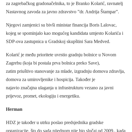
za zagrebačkog gradonačelnika, to je Branko Kolarić, ravnatelj
Nastavnog zavoda za javno zdravstvo ”dr. Andrija Štampar”.
Njegovi zamjenici su bivši ministar financija Boris Lalovac,
kojeg se spominjalo kao mogućeg kandidata umjesto Kolarića i
SDP-ova zastupnica u Gradskoj skupštini Sara Medved.
Kolarić je među prioritete uvrstio gradnju bolnice u Novom
Zagrebu (koja bi postala prva bolnica preko Save),
zatim priuštivo stanovanje za mlade, izgradnju domova zdravlja,
domova za umirovljenike i hospicija. Također je
najavio značajna ulaganja u infrastrukturu vezano za javni
prijevoz, promet, ekologiju i energetiku.
Herman
HDZ je također u utrku poslao predsjednika gradske
organizacije, što do sada nijednom nije bio slučaj od 2009., kada