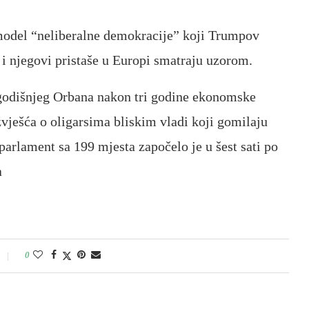
 model “neliberalne demokracije” koji Trumpov
njegovi pristaše u Europi smatraju uzorom.
godišnjeg Orbana nakon tri godine ekonomske
izvješća o oligarsima bliskim vladi koji gomilaju
parlament sa 199 mjesta započelo je u šest sati po
a
0