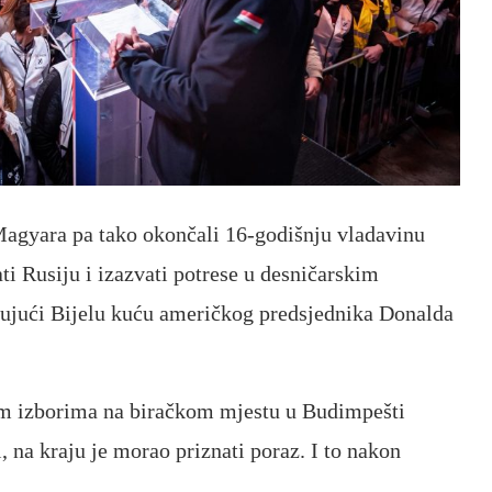
a Magyara pa tako okončali 16-godišnju vladavinu
i Rusiju i izazvati potrese u desničarskim
čujući Bijelu kuću američkog predsjednika Donalda
im izborima na biračkom mjestu u Budimpešti
, na kraju je morao priznati poraz. I to nakon