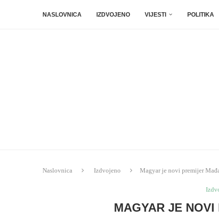
NASLOVNICA
IZDVOJENO
VIJESTI
POLITIKA
Naslovnica
Izdvojeno
Magyar je novi premijer Mađ
Izdv
MAGYAR JE NOVI