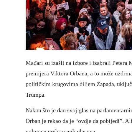
Mađari su izašli na izbore i izabrali Peter
premijera Viktora Orbana, a to može uzdrmat
političkim krugovima diljem Zapada, uklju
Trumpa.
Nakon što je dao svoj glas na parlamentarn
Orban je rekao da je “ovdje da pobijedi”. Ali
polovice prebrojanih glasova.