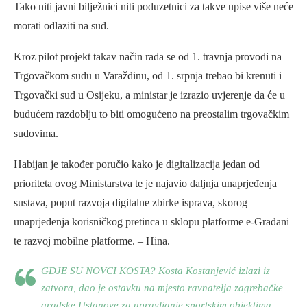
Tako niti javni bilježnici niti poduzetnici za takve upise više neće
morati odlaziti na sud.
Kroz pilot projekt takav način rada se od 1. travnja provodi na
Trgovačkom sudu u Varaždinu, od 1. srpnja trebao bi krenuti i
Trgovački sud u Osijeku, a ministar je izrazio uvjerenje da će u
budućem razdoblju to biti omogućeno na preostalim trgovačkim
sudovima.
Habijan je također poručio kako je digitalizacija jedan od
prioriteta ovog Ministarstva te je najavio daljnja unaprjeđenja
sustava, poput razvoja digitalne zbirke isprava, skorog
unaprjeđenja korisničkog pretinca u sklopu platforme e-Građani
te razvoj mobilne platforme. – Hina.
GDJE SU NOVCI KOSTA? Kosta Kostanjević izlazi iz
zatvora, dao je ostavku na mjesto ravnatelja zagrebačke
gradske Ustanove za upravljanje sportskim objektima,