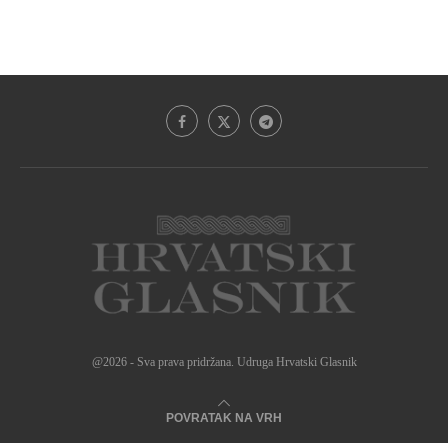
@2026 - Sva prava pridržana. Udruga Hrvatski Glasnik
POVRATAK NA VRH