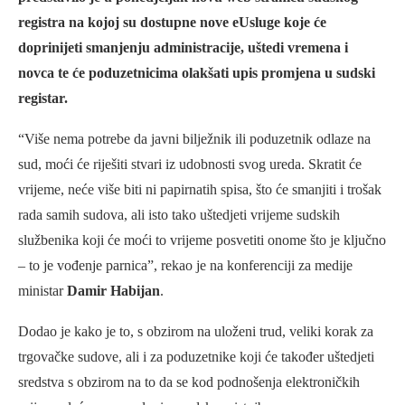
registra na kojoj su dostupne nove eUsluge koje će
doprinijeti smanjenju administracije, uštedi vremena i
novca te će poduzetnicima olakšati upis promjena u sudski
registar.
“Više nema potrebe da javni bilježnik ili poduzetnik odlaze na
sud, moći će riješiti stvari iz udobnosti svog ureda. Skratit će
vrijeme, neće više biti ni papirnatih spisa, što će smanjiti i trošak
rada samih sudova, ali isto tako uštedjeti vrijeme sudskih
službenika koji će moći to vrijeme posvetiti onome što je ključno
– to je vođenje parnica”, rekao je na konferenciji za medije
ministar
Damir Habijan
.
Dodao je kako je to, s obzirom na uloženi trud, veliki korak za
trgovačke sudove, ali i za poduzetnike koji će također uštedjeti
sredstva s obzirom na to da se kod podnošenja elektroničkih