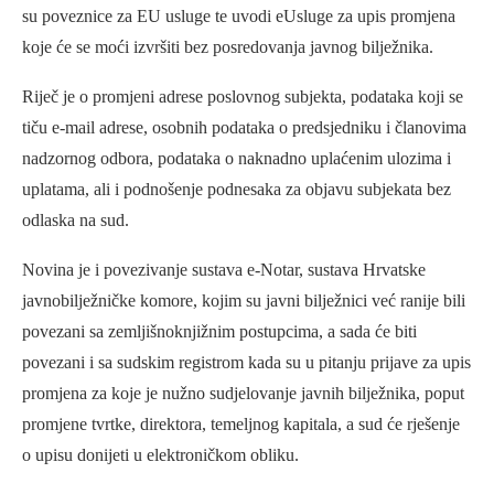
su poveznice za EU usluge te uvodi eUsluge za upis promjena
koje će se moći izvršiti bez posredovanja javnog bilježnika.
Riječ je o promjeni adrese poslovnog subjekta, podataka koji se
tiču e-mail adrese, osobnih podataka o predsjedniku i članovima
nadzornog odbora, podataka o naknadno uplaćenim ulozima i
uplatama, ali i podnošenje podnesaka za objavu subjekata bez
odlaska na sud.
Novina je i povezivanje sustava e-Notar, sustava Hrvatske
javnobilježničke komore, kojim su javni bilježnici već ranije bili
povezani sa zemljišnoknjižnim postupcima, a sada će biti
povezani i sa sudskim registrom kada su u pitanju prijave za upis
promjena za koje je nužno sudjelovanje javnih bilježnika, poput
promjene tvrtke, direktora, temeljnog kapitala, a sud će rješenje
o upisu donijeti u elektroničkom obliku.