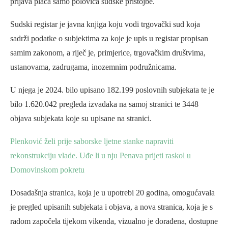
prijava plaća samo polovica sudske pristojbe.
Sudski registar je javna knjiga koju vodi trgovački sud koja
sadrži podatke o subjektima za koje je upis u registar propisan
samim zakonom, a riječ je, primjerice, trgovačkim društvima,
ustanovama, zadrugama, inozemnim podružnicama.
U njega je 2024. bilo upisano 182.199 poslovnih subjekata te je
bilo 1.620.042 pregleda izvadaka na samoj stranici te 3448
objava subjekata koje su upisane na stranici.
Plenković želi prije saborske ljetne stanke napraviti
rekonstrukciju vlade. Uđe li u nju Penava prijeti raskol u
Domovinskom pokretu
Dosadašnja stranica, koja je u upotrebi 20 godina, omogućavala
je pregled upisanih subjekata i objava, a nova stranica, koja je s
radom započela tijekom vikenda, vizualno je dorađena, dostupne