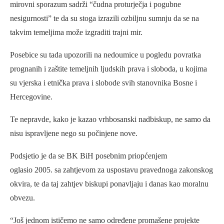
mirovni sporazum sadrži “čudna proturječja i pogubne
nesigurnosti” te da su stoga izrazili ozbiljnu sumnju da se na
takvim temeljima može izgraditi trajni mir.
Posebice su tada upozorili na nedoumice u pogledu povratka
prognanih i zaštite temeljnih ljudskih prava i sloboda, u kojima
su vjerska i etnička prava i slobode svih stanovnika Bosne i
Hercegovine.
Te nepravde, kako je kazao vrhbosanski nadbiskup, ne samo da
nisu ispravljene nego su počinjene nove.
Podsjetio je da se BK BiH posebnim priopćenjem
oglasio 2005. sa zahtjevom za uspostavu pravednoga zakonskog
okvira, te da taj zahtjev biskupi ponavljaju i danas kao moralnu
obvezu.
“Još jednom ističemo ne samo određene promašene projekte