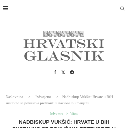
Naslovnica
Izdvojeno
Nadbiskup Vukšić: Hrvate u BiH
sustavno se pokušava pretvoriti u nacionalnu manjinu
Izdvojeno
Vijesti
NADBISKUP VUKŠIĆ: HRVATE U BIH