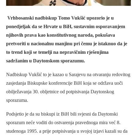
Vrhbosanski nadbiskup Tomo Vukšić upozorio je u
ponedjeljak da se Hrvate u BiH, sustavnim osporavanjem
njihovih prava kao konstitutivnog naroda, pokušava
pretvoriti u nacionalnu manjinu pri čemu je istaknuo da je
to trend koji se temelji na nepravičnim rješenjima
sadržanim u Daytonskom sporazumu.
Nadbiskup Vukšić to je kazao u Sarajevu na otvaranju redovitog
zasjedanja Biskupske konferencije BiH koja se održava uoči
obilježavanja 30. obljetnice od potpisivanja Daytonskog
sporazuma.
Podsjetio je da su biskupi iz BiH bili svjesni da Daytonski
sporazum neće voditi do ostvarenja pravednoga mira već 8.
studenoga 1995. a prije potpisivanja u svojoj izjavi kazali su da