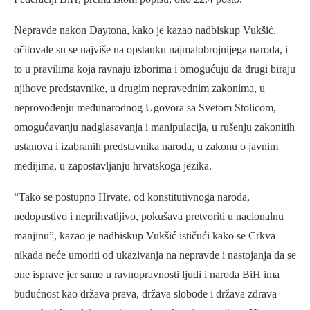
Nepravde nakon Daytona, kako je kazao nadbiskup Vukšić,
očitovale su se najviše na opstanku najmalobrojnijega naroda, i
to u pravilima koja ravnaju izborima i omogućuju da drugi biraju
njihove predstavnike, u drugim nepravednim zakonima, u
neprovođenju međunarodnog Ugovora sa Svetom Stolicom,
omogućavanju nadglasavanja i manipulacija, u rušenju zakonitih
ustanova i izabranih predstavnika naroda, u zakonu o javnim
medijima, u zapostavljanju hrvatskoga jezika.
“Tako se postupno Hrvate, od konstitutivnoga naroda,
nedopustivo i neprihvatljivo, pokušava pretvoriti u nacionalnu
manjinu”, kazao je nadbiskup Vukšić ističući kako se Crkva
nikada neće umoriti od ukazivanja na nepravde i nastojanja da se
one isprave jer samo u ravnopravnosti ljudi i naroda BiH ima
budućnost kao država prava, država slobode i država zdrava