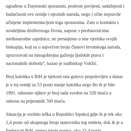
ugrađene u Daytonski sporazum, protivne povijesti, sadašnjosti i
budućnosti ove zemlje i njezinih naroda, nego i očite nepravde
učinjene implementacijom toga sporazuma. Zato u kontaktu s
nositeljima društvenoga života, napose s predstavnicima
međunarodne zajednice, ne prestajemo u ime vjernika svojih
biskupija, koji su u najvećem broju članovi hrvatskoga naroda,
upozoravati na mnogobrojna gaženja ljudskih prava i
nacionalnih sloboda“, kazao je nadbiskup Vukšić.
Broj katolika u BiH je tijekom rata gotovo prepolovljen a danas
je u toj zemlji za 53 posto manje katolika nego što ih je bilo
1991. odnosno njihov je broj sada sveden na 320 tisuća u
odnosu na prijeratnih 760 tisuća.
Situacija je osobito teška u Republici Srpskoj gdje ih je tek oko
2,4 posto od ukupnoga broja stanovnika tog entiteta, dok ih je u
Federaciji BiH, prema istom popisu, oko 22,4 posto.