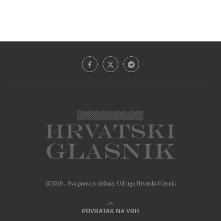
@2026 - Sva prava pridržana. Udruga Hrvatski Glasnik
POVRATAK NA VRH