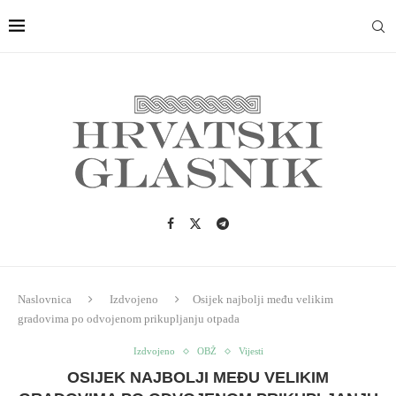
Naslovnica
Izdvojeno
Osijek najbolji među velikim
gradovima po odvojenom prikupljanju otpada
Izdvojeno
OBŽ
Vijesti
OSIJEK NAJBOLJI MEĐU VELIKIM