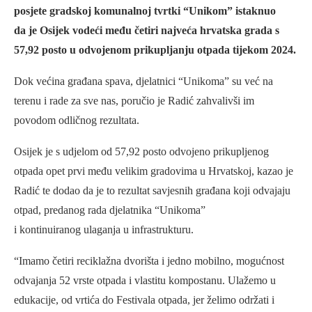
posjete gradskoj komunalnoj tvrtki “Unikom” istaknuo
da je Osijek vodeći među četiri najveća hrvatska grada s
57,92 posto u odvojenom prikupljanju otpada tijekom 2024.
Dok većina građana spava, djelatnici “Unikoma” su već na
terenu i rade za sve nas, poručio je Radić zahvalivši im
povodom odličnog rezultata.
Osijek je s udjelom od 57,92 posto odvojeno prikupljenog
otpada opet prvi među velikim gradovima u Hrvatskoj, kazao je
Radić te dodao da je to rezultat savjesnih građana koji odvajaju
otpad, predanog rada djelatnika “Unikoma”
i kontinuiranog ulaganja u infrastrukturu.
“Imamo četiri reciklažna dvorišta i jedno mobilno, mogućnost
odvajanja 52 vrste otpada i vlastitu kompostanu. Ulažemo u
edukacije, od vrtića do Festivala otpada, jer želimo održati i