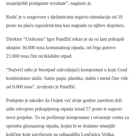
unaprijediti postignute rezultate”, naglasio je.
Radić je u razgovoru s djelatnicima najavio stimulaciju od 10
posto na plaću zaposlenicima kao nagradu za njihov doprinos.
Direktor “Unikoma” Igor Pandžić rekao je da su lani prikupili
ukupno 36.000 tona komunalnog otpada, od čega gotovo
21.000 tona čini reciklabilni otpad.
“Najveći udio je biootpad zahvaljujući kompostani u koju Grad
kontinuirano ulaže. Samo papir, plastika, staklo i metal čine više
od 9.000 tona”, izvijestio je Pandžić.
Podsjetio je također da Osijek već dvije godine zaredom drži
udio odvojeno prikupljenog otpada iznad 57 posto te najavio
nove projekte. To su proširenje kompostane i otvaranje centra za
oporabu glomaznog otpada, kojim bi se dodatno smanjile
količine koje završavaju na odlagalištu Lončarica Velika.