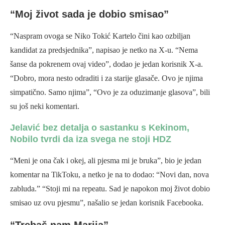
“Moj život sada je dobio smisao”
“Naspram ovoga se Niko Tokić Kartelo čini kao ozbiljan
kandidat za predsjednika”, napisao je netko na X-u. “Nema
šanse da pokrenem ovaj video”, dodao je jedan korisnik X-a.
“Dobro, mora nesto odraditi i za starije glasače. Ovo je njima
simpatično. Samo njima”, “Ovo je za oduzimanje glasova”, bili
su još neki komentari.
Jelavić bez detalja o sastanku s Kekinom,
Nobilo tvrdi da iza svega ne stoji HDZ
“Meni je ona čak i okej, ali pjesma mi je bruka”, bio je jedan
komentar na TikToku, a netko je na to dodao: “Novi dan, nova
zabluda.” “Stoji mi na repeatu. Sad je napokon moj život dobio
smisao uz ovu pjesmu”, našalio se jedan korisnik Facebooka.