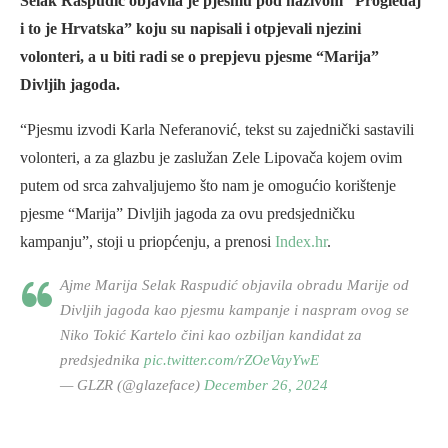
Selak Raspudić objavila je pjesmu pod nazivom “Progledaj
i to je Hrvatska” koju su napisali i otpjevali njezini
volonteri, a u biti radi se o prepjevu pjesme “Marija”
Divljih jagoda.
“Pjesmu izvodi Karla Neferanović, tekst su zajednički sastavili
volonteri, a za glazbu je zaslužan Zele Lipovača kojem ovim
putem od srca zahvaljujemo što nam je omogućio korištenje
pjesme “Marija” Divljih jagoda za ovu predsjedničku
kampanju”, stoji u priopćenju, a prenosi
Index.hr
.
Ajme Marija Selak Raspudić objavila obradu Marije od
Divljih jagoda kao pjesmu kampanje i naspram ovog se
Niko Tokić Kartelo čini kao ozbiljan kandidat za
predsjednika
pic.twitter.com/rZOeVayYwE
— GLZR (@glazeface)
December 26, 2024