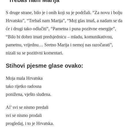
“Trebaš nam Marija”
S druge strane, bilo je i onih koji su je podržali. “Za novu i bolju
Hrvatsku”, “Trebaš nam Marija”, “Moj glas imaš, a nadam se da
će i drugi tako odlučiti”, “Pametna i puna pozitvne energije”,
“Bilo bi dobro imati predsjednicu – mladu, komunikativnu,
pametnu, vrijednu… Sretno Marija i nemoj nas razočarati”,
nizali su se pozitivni komentari.
Stihovi pjesme glase ovako:
Moja mala Hrvatska
tako rijetko radosna
ponižena, vješto sluđena.
Al’ svi se nismo predali
svi se nismo prodali
progledaj, i to je Hrvatska.