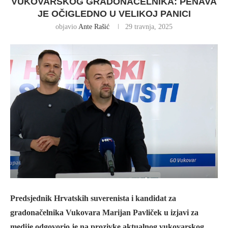
VUKOVARSKOG GRADONAČELNIKA: PENAVA
JE OČIGLEDNO U VELIKOJ PANICI
objavio
Ante Rašić
29 travnja, 2025
Predsjednik Hrvatskih suverenista i kandidat za
gradonačelnika Vukovara Marijan Pavliček u izjavi za
medije odgovorio je na prozivke aktualnog vukovarskog