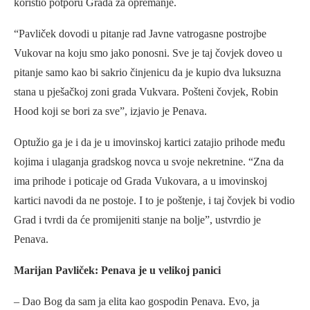
koristio potporu Grada za opremanje.
“Pavliček dovodi u pitanje rad Javne vatrogasne postrojbe
Vukovar na koju smo jako ponosni. Sve je taj čovjek doveo u
pitanje samo kao bi sakrio činjenicu da je kupio dva luksuzna
stana u pješačkoj zoni grada Vukvara. Pošteni čovjek, Robin
Hood koji se bori za sve”, izjavio je Penava.
Optužio ga je i da je u imovinskoj kartici zatajio prihode među
kojima i ulaganja gradskog novca u svoje nekretnine. “Zna da
ima prihode i poticaje od Grada Vukovara, a u imovinskoj
kartici navodi da ne postoje. I to je poštenje, i taj čovjek bi vodio
Grad i tvrdi da će promijeniti stanje na bolje”, ustvrdio je
Penava.
Marijan Pavliček: Penava je u velikoj panici
– Dao Bog da sam ja elita kao gospodin Penava. Evo, ja