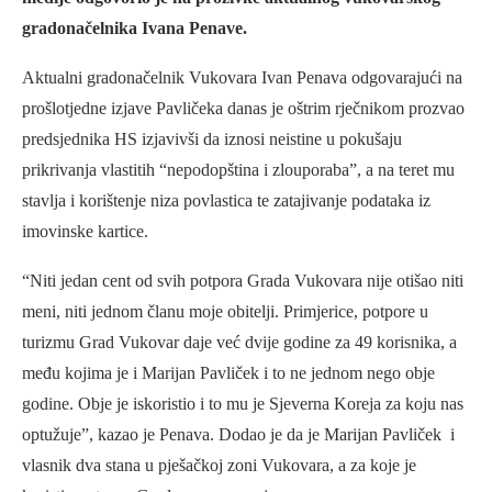
gradonačelnika Ivana Penave.
Aktualni gradonačelnik Vukovara Ivan Penava odgovarajući na
prošlotjedne izjave Pavličeka danas je oštrim rječnikom prozvao
predsjednika HS izjavivši da iznosi neistine u pokušaju
prikrivanja vlastitih “nepodopština i zlouporaba”, a na teret mu
stavlja i korištenje niza povlastica te zatajivanje podataka iz
imovinske kartice.
“Niti jedan cent od svih potpora Grada Vukovara nije otišao niti
meni, niti jednom članu moje obitelji. Primjerice, potpore u
turizmu Grad Vukovar daje već dvije godine za 49 korisnika, a
među kojima je i Marijan Pavliček i to ne jednom nego obje
godine. Obje je iskoristio i to mu je Sjeverna Koreja za koju nas
optužuje”, kazao je Penava. Dodao je da je Marijan Pavliček i
vlasnik dva stana u pješačkoj zoni Vukovara, a za koje je