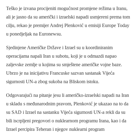
Teško je izvana procijeniti mogućnost promjene režima u Iranu,
ali je jasno da su američki i izraelski napadi usmjereni prema tom
cilju, rekao je premijer Andrej Plenković u emisiji Europe Today
u ponedjeljak na Euronewsu.
Sjedinjene Američke Države i Izrael su u koordiniranim
operacijama napali Iran u subotu, koji je u odmazdi napao
zaljevske zemlje u kojima su smještene američke vojne baze.
Ubrzo je na inicijativu Francuske sazvan sastanak Vijeća
sigurnosti UN-a zbog sukoba na Bliskom istoku.
Odgovarajući na pitanje jesu li američko-izraelski napadi na Iran
u skladu s međunarodnim pravom, Plenković je ukazao na to da
su SAD i Izrael na sastanku Vijeća sigurnosti UN-a rekli da su
bili iscrpljeni pregovori o nuklearnom programu Irana, kao i da
Izrael percipira Teheran i njegov nuklearni program