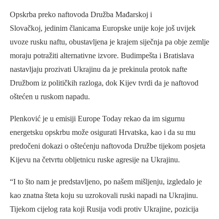
Opskrba preko naftovoda Družba Mađarskoj i
Slovačkoj, jedinim članicama Europske unije koje još uvijek
uvoze rusku naftu, obustavljena je krajem siječnja pa obje zemlje
moraju potražiti alternativne izvore. Budimpešta i Bratislava
nastavljaju prozivati Ukrajinu da je prekinula protok nafte
Družbom iz političkih razloga, dok Kijev tvrdi da je naftovod
oštećen u ruskom napadu.
Plenković je u emisiji Europe Today rekao da im sigurnu
energetsku opskrbu može osigurati Hrvatska, kao i da su mu
predočeni dokazi o oštećenju naftovoda Družbe tijekom posjeta
Kijevu na četvrtu obljetnicu ruske agresije na Ukrajinu.
“I to što nam je predstavljeno, po našem mišljenju, izgledalo je
kao znatna šteta koju su uzrokovali ruski napadi na Ukrajinu.
Tijekom cijelog rata koji Rusija vodi protiv Ukrajine, pozicija