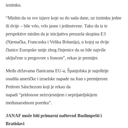
iznimku.
“Mislim da su sve izjave koje su do sada dane, uz iznimku jedne
ili dvije – bile vrlo, vrlo jasne i jedinstvene. Tako da iz te
perspektive mislim da je inicijativu preuzela skupina E3
(Njemačka, Francuska i Velika Britanija), u kojoj su dvije
članice Europske unije zbog činjenice da su bile najviše
uključene u pregovore s Iranom”, rekao je premijer.
Među državama članicama EU-a, Španjolska je najoštrije
osudila američke i izraelske napade na Iran s premijerom
Pedrom Sánchezom koji je rekao da
napadi “pridonose neizvjesnijem i neprijateljskijem
međunarodnom poretku”.
JANAF može biti primarni naftovod Budimpešti i
Bratislavi