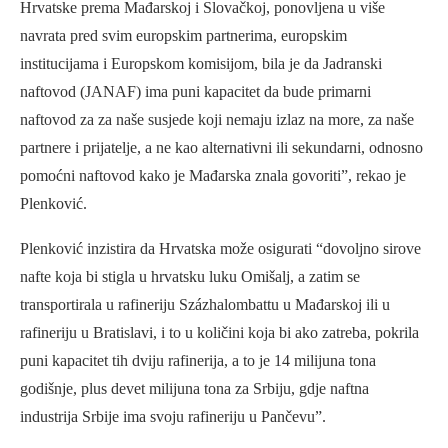
Hrvatske prema Mađarskoj i Slovačkoj, ponovljena u više
navrata pred svim europskim partnerima, europskim
institucijama i Europskom komisijom, bila je da Jadranski
naftovod (JANAF) ima puni kapacitet da bude primarni
naftovod za za naše susjede koji nemaju izlaz na more, za naše
partnere i prijatelje, a ne kao alternativni ili sekundarni, odnosno
pomoćni naftovod kako je Mađarska znala govoriti”, rekao je
Plenković.
Plenković inzistira da Hrvatska može osigurati “dovoljno sirove
nafte koja bi stigla u hrvatsku luku Omišalj, a zatim se
transportirala u rafineriju Százhalombattu u Mađarskoj ili u
rafineriju u Bratislavi, i to u količini koja bi ako zatreba, pokrila
puni kapacitet tih dviju rafinerija, a to je 14 milijuna tona
godišnje, plus devet milijuna tona za Srbiju, gdje naftna
industrija Srbije ima svoju rafineriju u Pančevu”.