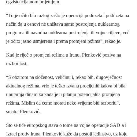
egzistencijalnom prijetnjom.
“To je očito bio razlog zašto je operacija poduzeta i poduzeta na
način da u osnovi ne uništava samo postrojenja nuklearnog
programa ili navodna nuklearna postrojenja ili vojne ciljeve, već
je očito jasno usmjerena i prema promjeni režima”, rekao je.
Kad je riječ o promjeni režima u Iranu, Plenković poziva na
razboritost.
“S obzirom na složenost, veličinu i, rekao bih, dugovječnost
aktualnog režima, vrlo je teško izvana procijeniti kakva bi bila
unutarnja dinamika kada je u pitanju potencijalna promjena
režima. Mislim da ćemo morati neko vrijeme biti razboriti”,
smatra Plenković.
Što se tiče europskog stava o tome na vojne operacije SAD-a i
Izrael protiv Irana, Plenković kaže da postoji jedinstvo, uz koju