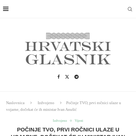
Naslovnica
Izdvojeno
Počinje TVO, prvi ročnici ulaze u
vojarne, dočekat će ih ministar Ivan Anušić
Izdvojeno
Vijesti
POČINJE TVO, PRVI ROČNICI ULAZE U