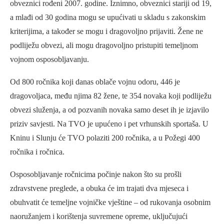
obveznici rođeni 2007. godine. Iznimno, obveznici stariji od 19,
a mlađi od 30 godina mogu se upućivati u skladu s zakonskim
kriterijima, a također se mogu i dragovoljno prijaviti. Žene ne
podliježu obvezi, ali mogu dragovoljno pristupiti temeljnom
vojnom osposobljavanju.
Od 800 ročnika koji danas oblače vojnu odoru, 446 je
dragovoljaca, među njima 82 žene, te 354 novaka koji podliježu
obvezi služenja, a od pozvanih novaka samo deset ih je izjavilo
priziv savjesti. Na TVO je upućeno i pet vrhunskih sportaša. U
Kninu i Slunju će TVO polaziti 200 ročnika, a u Požegi 400
ročnika i ročnica.
Osposobljavanje ročnicima počinje nakon što su prošli
zdravstvene preglede, a obuka će im trajati dva mjeseca i
obuhvatit će temeljne vojničke vještine – od rukovanja osobnim
naoružanjem i korištenja suvremene opreme, uključujući