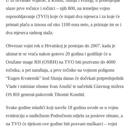
U tri hrvatske vojarne, u Kninu, Slunju i Požegi, u ponedjeljak
ulaze prve ročnice i ročnici – njih 800, na temeljno vojno
osposobljavanje (TVO) koje će trajati dva mjeseca i za koje će
primati plaću u iznosu od oko 1100 eura neto, a priznaje im se i
dva mjeseca radnog staža.
Obvezan vojni rok u Hrvatskoj je postojao do 2007. kada je
ukinut te se vraća nakon gotovo 20 godina i godišnje će u
Oružane snage RH (OSRH) na TVO biti pozivano do 4000
ročnika, u pet naraštaja, a prve ročnike na vojnom poligonu
“Eugen Kvaternik” kod Slunja danas će dočekati potpredsjednik
Vlade i ministar obrane Ivan Anušić te načelnik Glavnog stožera
OS RH general-pukovnik Tihomir Kundid.
Svake godine mladići koji navrše 18 godina uvode se u vojnu
evidenciju u nadležnom Područnom odjelu za poslove obrane, a
na TVO će tijekom ove godine biti pozvani muškarci – vojni