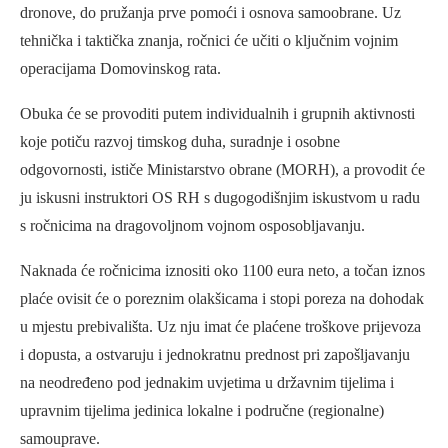
dronove, do pružanja prve pomoći i osnova samoobrane. Uz
tehnička i taktička znanja, ročnici će učiti o ključnim vojnim
operacijama Domovinskog rata.
Obuka će se provoditi putem individualnih i grupnih aktivnosti
koje potiču razvoj timskog duha, suradnje i osobne
odgovornosti, ističe Ministarstvo obrane (MORH), a provodit će
ju iskusni instruktori OS RH s dugogodišnjim iskustvom u radu
s ročnicima na dragovoljnom vojnom osposobljavanju.
Naknada će ročnicima iznositi oko 1100 eura neto, a točan iznos
plaće ovisit će o poreznim olakšicama i stopi poreza na dohodak
u mjestu prebivališta. Uz nju imat će plaćene troškove prijevoza
i dopusta, a ostvaruju i jednokratnu prednost pri zapošljavanju
na neodređeno pod jednakim uvjetima u državnim tijelima i
upravnim tijelima jedinica lokalne i područne (regionalne)
samouprave.