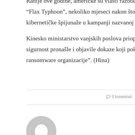
Ranije ove godine, američke su vlasti razot
“Flax Typhoon”, nekoliko mjeseci nakon što
kibernetičke špijunaže u kampanji nazvanoj
Kinesko ministarstvo vanjskih poslova priop
sigurnost pronašle i objavile dokaze koji p
ransomware organizacije”. (Hina)
0 komentari