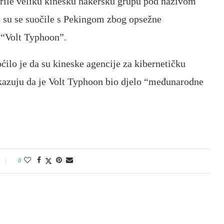
krile veliku kinesku hakersku grupu pod nazivom
 su se suočile s Pekingom zbog opsežne
 “Volt Typhoon”.
ćilo je da su kineske agencije za kibernetičku
okazuju da je Volt Typhoon bio djelo “međunarodne
0