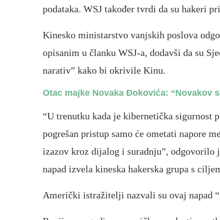
podataka. WSJ također tvrdi da su hakeri pr
Kinesko ministarstvo vanjskih poslova odgov
opisanim u članku WSJ-a, dodavši da su Sjed
narativ” kako bi okrivile Kinu.
Otac majke Novaka Đokovića: “Novakov sa
“U trenutku kada je kibernetička sigurnost p
pogrešan pristup samo će ometati napore me
izazov kroz dijalog i suradnju”, odgovorilo 
napad izvela kineska hakerska grupa s cilje
Američki istražitelji nazvali su ovaj napad 