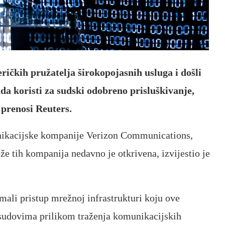
ičkih pružatelja širokopojasnih usluga i došli
ada koristi za sudski odobreno prisluškivanje,
, prenosi Reuters.
unikacijske kompanije Verizon Communications,
 tih kompanija nedavno je otkrivena, izvijestio je
li pristup mrežnoj infrastrukturi koju ove
sudovima prilikom traženja komunikacijskih