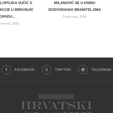
LOPOJKA VUČIĆ S
MILANOVIĆ SE U KNINU
CIJE U MRKONJIĆ
DODVORAVAO BRANITELJIMA
GRADU...
5 kolovoza, 2026
olovoza, 2026
FACEBOOK
TWITTER
TELEGRAM