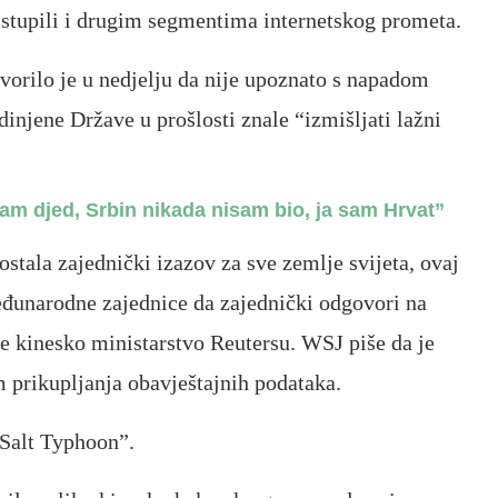
istupili i drugim segmentima internetskog prometa.
orilo je u nedjelju da nije upoznato s napadom
injene Države u prošlosti znale “izmišljati lažni
m djed, Srbin nikada nisam bio, ja sam Hrvat”
ostala zajednički izazov za sve zemlje svijeta, ovaj
đunarodne zajednice da zajednički odgovori na
je kinesko ministarstvo Reutersu. WSJ piše da je
m prikupljanja obavještajnih podataka.
“Salt Typhoon”.