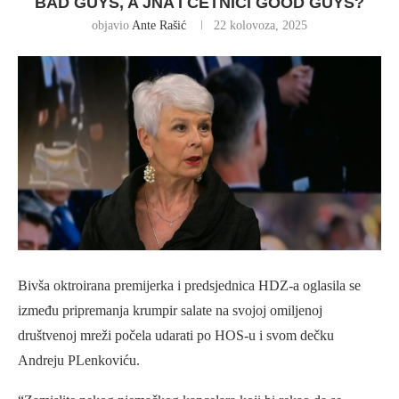
BAD GUYS, A JNA I ČETNICI GOOD GUYS?
objavio
Ante Rašić
22 kolovoza, 2025
Bivša oktroirana premijerka i predsjednica HDZ-a oglasila se
između pripremanja krumpir salate na svojoj omiljenoj
društvenoj mreži počela udarati po HOS-u i svom dečku
Andreju PLenkoviću.