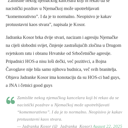
“Zamislite nekog njemačkog kancelara koji bi rekao da se
nacistički pozdrav u Njemačkoj može upotrebljavati
“komemorativno”. I da je to normalno. Neopisivo je kakav
protuustavni kaos stvara”, napisala je Kosor.
Jadranka Kosor brka dvije stvari, nacizam i agresiju Njemačke
na cijeli slobodni svijet, činjenje zastrašujućih zločina u Drugom
svjetskom ratu i obranu Hrvatske od Srbočetničke agresije.
Pripadnici HOS-a nisu loši dečki, već pozitivci, a Bojna
Čavoglave nije bila samo njihova budnica, več svih branitelja.
Objava Jadranke Kosor ima konotaciju da su HOS-ci bad guys,
a JNA i četnici good guys
Zamislite nekog njemačkog kancelara koji bi rekao da se
nacistički pozdrav u Njemačkoj može upotrebljavati
“komemorativno”. I da je to normalno. Neopisivo je kakav
protuustavni kaos stvara.
— Jadranka Kosor (@_Jadranka_Kosor)
August 22, 2025