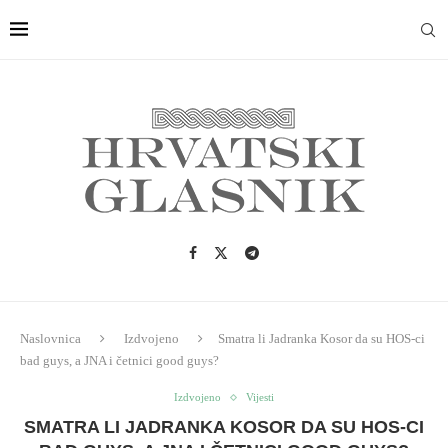
Naslovnica
Izdvojeno
Smatra li Jadranka Kosor da su HOS-ci
bad guys, a JNA i četnici good guys?
Izdvojeno
Vijesti
SMATRA LI JADRANKA KOSOR DA SU HOS-CI