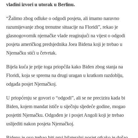
vladini izvori u utorak u Berlinu.
“Žalimo zbog odluke o odgodi posjeta, ali imamo naravno
razumijevanje zbog trenutne situacije na Floridi”, rekao je
glasnogovornik njemačke vlade reagirajući na vijest o odgodi
posjeta američkog predsjednika Joea Bidena koji je trebao u
Njemačku stići u četvrtak.
Bijela kuća je prije toga priopćila kako Biden zbog stanja na
Floridi, koja se sprema na drugi uragan u kratkom razdoblju,
odgađa posjet Njemačkoj.
U priopćenju se govori o “odgodi”, ali se ne precizira kada bi
Biden, kojem mandat ističe u siječnju sljedeće godine, mogao
posjetiti Njemačku. Odgođen je i posjet Angoli koji je trebao
uslijediti nakon posjeta Njemačkoj.
Bidenu je ovo trebao biti prvi bilateralni posjet otkako je došao