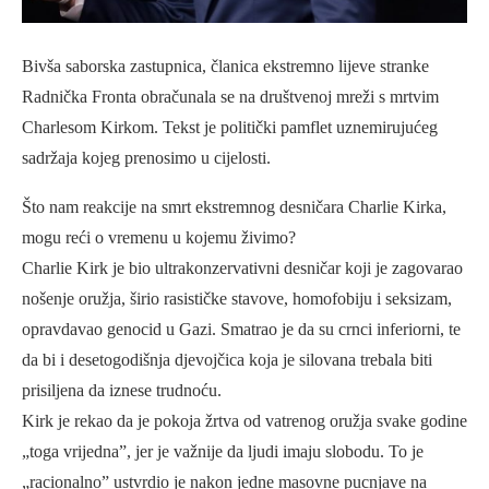
Bivša saborska zastupnica, članica ekstremno lijeve stranke
Radnička Fronta obračunala se na društvenoj mreži s mrtvim
Charlesom Kirkom. Tekst je politički pamflet uznemirujućeg
sadržaja kojeg prenosimo u cijelosti.
Što nam reakcije na smrt ekstremnog desničara Charlie Kirka,
mogu reći o vremenu u kojemu živimo?
Charlie Kirk je bio ultrakonzervativni desničar koji je zagovarao
nošenje oružja, širio rasističke stavove, homofobiju i seksizam,
opravdavao genocid u Gazi. Smatrao je da su crnci inferiorni, te
da bi i desetogodišnja djevojčica koja je silovana trebala biti
prisiljena da iznese trudnoću.
Kirk je rekao da je pokoja žrtva od vatrenog oružja svake godine
„toga vrijedna”, jer je važnije da ljudi imaju slobodu. To je
„racionalno” ustvrdio je nakon jedne masovne pucnjave na