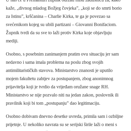
kaže, „divnog mladog Božjeg čovjeka”, „koji se do smrti borio
za Istinu”, kršćanina – Charlie Kirka, te ga je povezao sa
svećenikom kojeg su ubili partizani – Giovanni Bonifaciom.
Župnik tvrdi da su sve to laži protiv Kirka koje objavljuju
mediji.
Osobno, s posebnim zanimanjem pratim ovu situaciju jer sam
nedavno i sama imala problema na poslu zbog svojih
antimilitarističkih stavova. Ministarstvo znanosti je uputilo
mojem fakultetu zahtjev za postupanjem, zbog anonimnog
prijavitelja koji je tvrdio da vrijeđam oružane snage RH.
Ministarstvo se nije pozvalo niti na jedan zakon, poslovnik ili
pravilnik koji bi tom „postupanju” dao legitimaciju.
Osobno dobivam dnevno desetke uvreda, primila sam i ozbiljne
prijetnje. U nekoliko navrata su se serijski širile laži o meni s