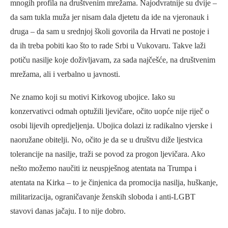
mnogih profila na društvenim mrežama. Najodvratnije su dvije –
da sam tukla muža jer nisam dala djetetu da ide na vjeronauk i
druga – da sam u srednjoj školi govorila da Hrvati ne postoje i
da ih treba pobiti kao što to rade Srbi u Vukovaru. Takve laži
potiču nasilje koje doživljavam, za sada najčešće, na društvenim
mrežama, ali i verbalno u javnosti.
Ne znamo koji su motivi Kirkovog ubojice. Iako su
konzervativci odmah optužili ljevičare, očito uopće nije riječ o
osobi lijevih opredjeljenja. Ubojica dolazi iz radikalno vjerske i
naoružane obitelji. No, očito je da se u društvu diže ljestvica
tolerancije na nasilje, traži se povod za progon ljevičara. Ako
nešto možemo naučiti iz neuspješnog atentata na Trumpa i
atentata na Kirka – to je činjenica da promocija nasilja, huškanje,
militarizacija, ograničavanje ženskih sloboda i anti-LGBT
stavovi danas jačaju. I to nije dobro.