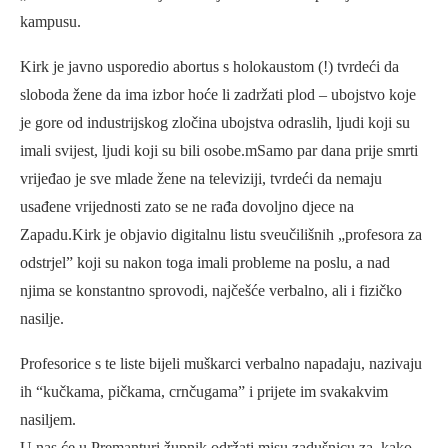
kampusu.
Kirk je javno usporedio abortus s holokaustom (!) tvrdeći da
sloboda žene da ima izbor hoće li zadržati plod – ubojstvo koje
je gore od industrijskog zločina ubojstva odraslih, ljudi koji su
imali svijest, ljudi koji su bili osobe.mSamo par dana prije smrti
vrijeđao je sve mlade žene na televiziji, tvrdeći da nemaju
usađene vrijednosti zato se ne rađa dovoljno djece na
Zapadu.Kirk je objavio digitalnu listu sveučilišnih „profesora za
odstrjel” koji su nakon toga imali probleme na poslu, a nad
njima se konstantno sprovodi, najčešće verbalno, ali i fizičko
nasilje.
Profesorice s te liste bijeli muškarci verbalno napadaju, nazivaju
ih “kučkama, pičkama, crnčugama” i prijete im svakakvim
nasiljem.
U nas će u Premanturi župnik održati misu zadušnicu za, kako