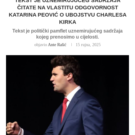
TEKST JE UZNEMIRUJUĆEG SADRŽAJA
ČITATE NA VLASTITU ODGOVORNOST
KATARINA PEOVIĆ O UBOJSTVU CHARLESA
KIRKA
Tekst je politički pamflet uznemirujućeg sadržaja
kojeg prenosimo u cijelosti.
objavio
Ante Rašić
15 rujna, 2025