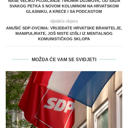
NAŠE VELIKO POJAČANJE TIHOMIR DUJMOVIĆ OD SADA
SVAKOG PETKA S NOVOM KOLUMNOM NA HRVATSKOM
GLASNIKU, A KREĆE I SA PODCASTOM
sljedeća objava
ANUŠIĆ SDP-OVCIMA: VRIJEĐATE HRVATSKE BRANITELJE,
MANIPULIRATE, JOŠ NISTE IZIŠLI IZ MENTALNOG
KOMUNISTIČKOG SKLOPA
MOŽDA ĆE VAM SE SVIDJETI