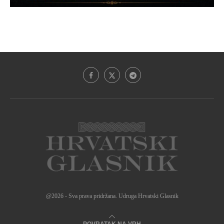
@2026 - Sva prava pridržana. Udruga Hrvatski Glasnik
POVRATAK NA VRH