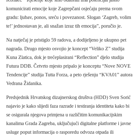
komunicirati emocije koje Zagrepčani osjećaju prema svom
gradu: ljubav, ponos, sreću i povezanost. Slogan ‘Zagreb, volim
te!’ jednostavan je, ali snažan izraz tih emocija”, poručio je.
Na natječaj je pristiglo 59 radova, a dodijeljeno je ukupno pet
nagrada. Drugo mjesto osvojio je koncept “Veliko Z” studija
Kuna Zlatica, dok je trećeplasirani “Reflection” djelo studija
Futura DDB. Četvrto mjesto pripalo je konceptu “Nove NOVE
Tendencije” studija Tutta Forza, a peto rješenju “KVA01” autora
Vedrana Židanika.
Predsjednik Hrvatskog dizajnerskog društva (HDD) Sven Sorić
najavio je kako slijedi faza razrade i testiranja identiteta kako bi
se osigurala njegova primjena u različitim komunikacijskim
kanalima Grada Zagreba, uključujući digitalne platforme i javne
usluge poput informacija o rasporedu odvoza otpada ili