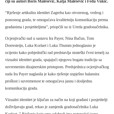
čiji su autori Boris Malešević, Katja Malešević i Feđa Vukić.
“Rješenje artikulira identitet Zagreba kao otvorenog, vedrog i
ponosnog grada, te omogućava kvalitetniju komunikaciju prema
građanima i posjetiteljima”, priopćili su iz Ureda gradonačelnika.
Ocjenjivački sud u sastavu Ira Payer, Nina Bačun, Tom
Dorresteijn, Luka Korlaet i Luka Thumm jednoglasno je
ocijenio kako pobjednički rad predstavlja strateški čvrst temelj za
vizualni identitet grada, spajajući njegovu bogatu tradiciju sa
suvremenim dizajnerskim pristupom. Predsjednica ocjenjivačkog
suda Ira Payer naglasila je kako rješenje uspješno balansira
prošlost i suvremenost te omogućava jasnu i dosljednu
komunikaciju grada.
Vizualni identitet je ključan za način na koji građani i posjetitelji
doživljavaju grad, rekao je zamjenik gradonačelnika Luka
Korlaet. ” Rješenje koje smo odabrali ima potencijal jasno