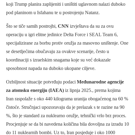
koji Trump planira zaplijeniti i uništiti uglavnom nalazi duboko
pod planinom u Isfahanu te u postrojenju Natanz.
Što se tiče samih postrojbi,
CNN
izvještava da su za ovu
operaciju u igri elitne jedinice Delta Force i SEAL Team 6,
specijalizirane za borbu protiv oružja za masovno uništenje. One
se desetljećima obučavaju za ovakve scenarije, često u
koordinaciji s izraelskim snagama koje su već dokazale
sposobnost napada na duboko ukopane ciljeve.
Ozbiljnost situacije potvrđuju podaci
Međunarodne agencije
za atomsku energiju (IAEA)
iz lipnja 2025., prema kojima
Iran raspolaže s oko 440 kilograma uranija obogaćenog na 60 %
čistoće. Stručnjaci upozoravaju da je prelazak s te razine na 90
%, što je standard za nuklearno oružje, tehnički vrlo brz proces.
Procjenjuje se da bi navedena količina bila dovoljna za izradu 10
do 11 nuklearnih bombi. Uz to, Iran posjeduje i oko 1000