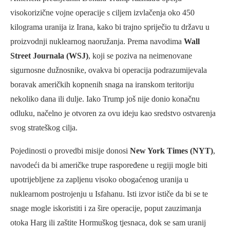
visokorizične vojne operacije s ciljem izvlačenja oko 450
kilograma uranija iz Irana, kako bi trajno spriječio tu državu u
proizvodnji nuklearnog naoružanja. Prema navodima
Wall
Street Journala (WSJ)
, koji se poziva na neimenovane
sigurnosne dužnosnike, ovakva bi operacija podrazumijevala
boravak američkih kopnenih snaga na iranskom teritoriju
nekoliko dana ili dulje. Iako Trump još nije donio konačnu
odluku, načelno je otvoren za ovu ideju kao sredstvo ostvarenja
svog strateškog cilja.
Pojedinosti o provedbi misije donosi
New York Times (NYT)
,
navodeći da bi američke trupe raspoređene u regiji mogle biti
upotrijebljene za zapljenu visoko obogaćenog uranija u
nuklearnom postrojenju u Isfahanu. Isti izvor ističe da bi se te
snage mogle iskoristiti i za šire operacije, poput zauzimanja
otoka Harg ili zaštite Hormuškog tjesnaca, dok se sam uranij