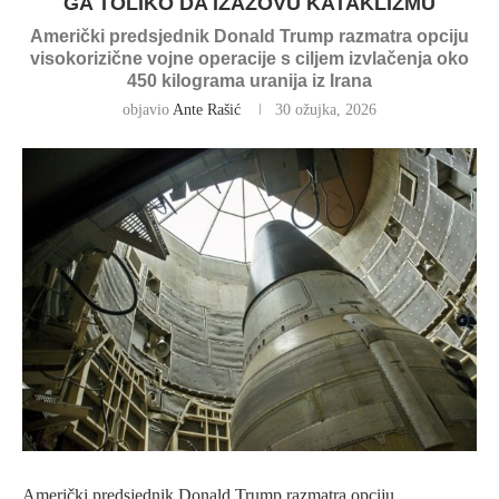
GA TOLIKO DA IZAZOVU KATAKLIZMU
Američki predsjednik Donald Trump razmatra opciju
visokorizične vojne operacije s ciljem izvlačenja oko
450 kilograma uranija iz Irana
objavio
Ante Rašić
30 ožujka, 2026
Američki predsjednik Donald Trump razmatra opciju