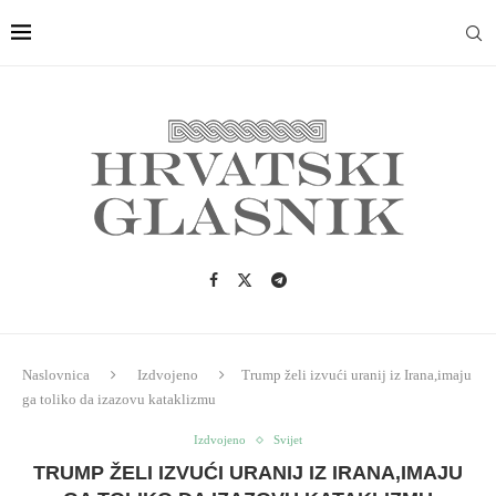
Naslovnica
Izdvojeno
Trump želi izvući uranij iz Irana,imaju
ga toliko da izazovu kataklizmu
Izdvojeno
Svijet
TRUMP ŽELI IZVUĆI URANIJ IZ IRANA,IMAJU