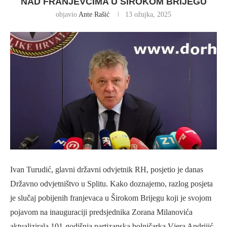
NAD FRANJEVCIMA U ŠIROKOM BRIJEGU
objavio
Ante Rašić
13 ožujka, 2025
Ivan Turudić, glavni državni odvjetnik RH, posjetio je danas
Državno odvjetništvo u Splitu. Kako doznajemo, razlog posjeta
je slučaj pobijenih franjevaca u Širokom Brijegu koji je svojom
pojavom na inauguraciji predsjednika Zorana Milanovića
aktualizirala 101-godišnja partizanska bolničarka Vjera Andrijić,