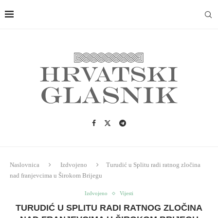
Naslovnica
Izdvojeno
Turudić u Splitu radi ratnog zločina
nad franjevcima u Širokom Brijegu
Izdvojeno
Vijesti
TURUDIĆ U SPLITU RADI RATNOG ZLOČINA