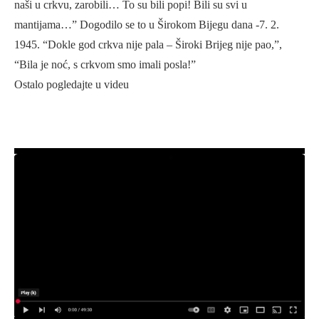
naši u crkvu, zarobili… To su bili popi! Bili su svi u
mantijama…” Dogodilo se to u Širokom Bijegu dana -7. 2.
1945. “Dokle god crkva nije pala – Široki Brijeg nije pao,”,
“Bila je noć, s crkvom smo imali posla!”
Ostalo pogledajte u videu