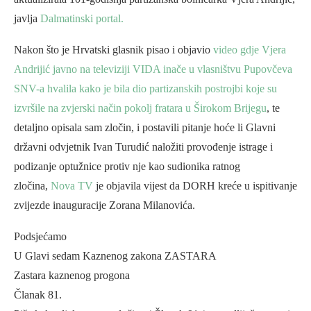
javlja
Dalmatinski portal.
Nakon što je Hrvatski glasnik pisao i objavio
video gdje Vjera
Andrijić javno na televiziji VIDA inače u vlasništvu Pupovčeva
SNV-a hvalila kako je bila dio partizanskih postrojbi koje su
izvršile na zvjerski način pokolj fratara u Širokom Brijegu
, te
detaljno opisala sam zločin, i postavili pitanje hoće li Glavni
državni odvjetnik Ivan Turudić naložiti provođenje istrage i
podizanje optužnice protiv nje kao sudionika ratnog
zločina,
Nova TV
je objavila vijest da DORH kreće u ispitivanje
zvijezde inauguracije Zorana Milanovića.
Podsjećamo
U Glavi sedam Kaznenog zakona ZASTARA
Zastara kaznenog progona
Članak 81.