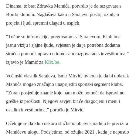
Dinama, te brat Zdravka Mamića, potvrdio je da razgovara s
Bordo klubom. Naglašava kako u Sarajevu postoji ozbiljan
projekt i ljudi spremni ulagati u uspjeh.
“Točne su informacije, pregovaram sa Sarajevom. Klub ima
jasnu viziju i sjajne ljude, svjestan je da je potrebna dodatna
stručna pomoć i upravo o tome sam razgovarao s investitorima,”
izjavio je Mamić za
Klix.ba
.
Većinski vlasnik Sarajeva, Ismir Mirvić, uvjeren je da bi dolazak
Mamića mogao značajno unaprijediti sportski segment kluba.
“Zoran posjeduje znanje koje nam može pomoći da ispravimo
greške iz prošlosti. Njegovi savjeti bit će dragocjeni i meni i
ostalim investitorima,” poručio je Mirvić.
Očekuje se da klub uskoro službeno objavi suradnju te precizira
Mamićevu ulogu. Podsjetimo, od ožujka 2021., kada je napustio