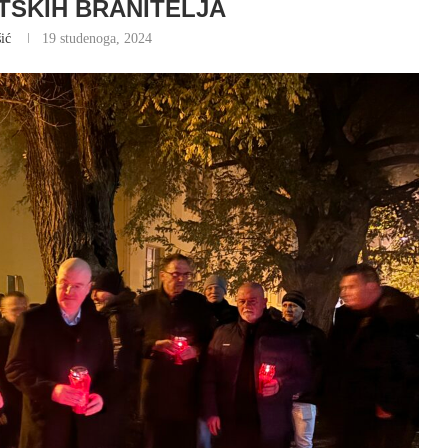
TSKIH BRANITELJA
ić
19 studenoga, 2024