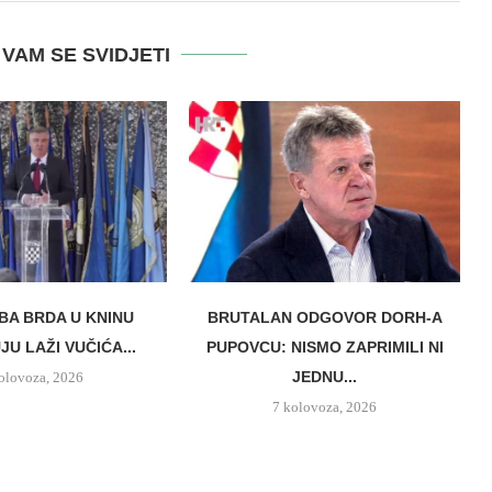
VAM SE SVIDJETI
BA BRDA U KNINU
BRUTALAN ODGOVOR DORH-A
U LAŽI VUČIĆA...
PUPOVCU: NISMO ZAPRIMILI NI
JEDNU...
olovoza, 2026
7 kolovoza, 2026