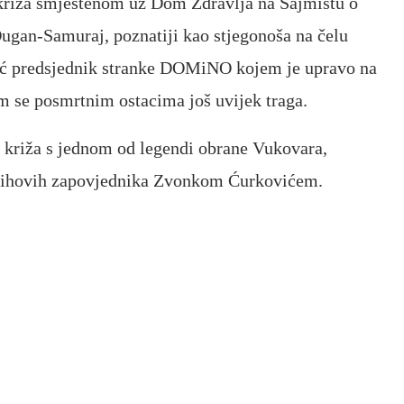
 križa smještenom uz Dom Zdravlja na Sajmištu o
ugan-Samuraj, poznatiji kao stjegonoša na čelu
dić predsjednik stranke DOMiNO kojem je upravo na
jim se posmrtnim ostacima još uvijek traga.
d križa s jednom od legendi obrane Vukovara,
njihovih zapovjednika Zvonkom Ćurkovićem.