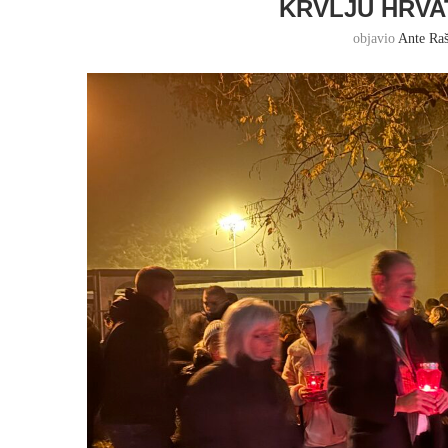
KRVLJU HRVA
objavio
Ante Raš