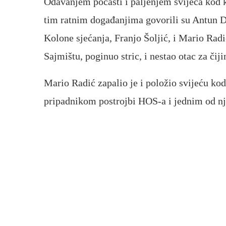
Odavanjem počasti i paljenjem svijeća kod
tim ratnim događanjima govorili su Antun D
Kolone sjećanja, Franjo Šoljić, i Mario Ra
Sajmištu, poginuo stric, i nestao otac za či
Mario Radić zapalio je i položio svijeću ko
pripadnikom postrojbi HOS-a i jednim od 