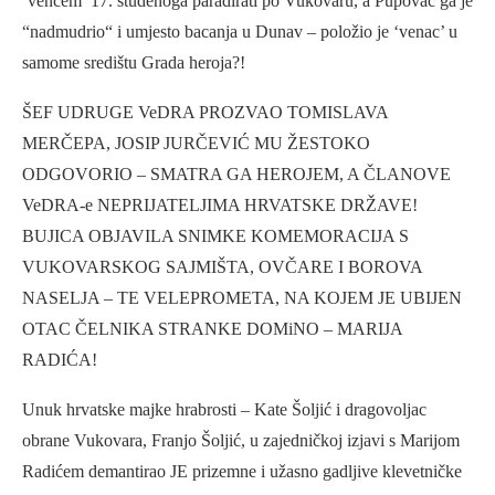
‘vencem’ 17. studenoga paradirati po Vukovaru, a Pupovac ga je
“nadmudrio“ i umjesto bacanja u Dunav – položio je ‘venac’ u
samome središtu Grada heroja?!
ŠEF UDRUGE VeDRA PROZVAO TOMISLAVA
MERČEPA, JOSIP JURČEVIĆ MU ŽESTOKO
ODGOVORIO – SMATRA GA HEROJEM, A ČLANOVE
VeDRA-e NEPRIJATELJIMA HRVATSKE DRŽAVE!
BUJICA OBJAVILA SNIMKE KOMEMORACIJA S
VUKOVARSKOG SAJMIŠTA, OVČARE I BOROVA
NASELJA – TE VELEPROMETA, NA KOJEM JE UBIJEN
OTAC ČELNIKA STRANKE DOMiNO – MARIJA
RADIĆA!
Unuk hrvatske majke hrabrosti – Kate Šoljić i dragovoljac
obrane Vukovara, Franjo Šoljić, u zajedničkoj izjavi s Marijom
Radićem demantirao JE prizemne i užasno gadljive klevetničke