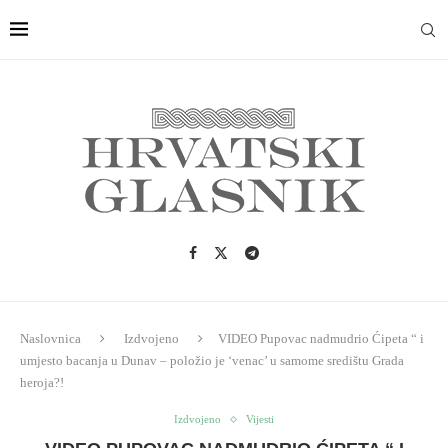
Naslovnica
Izdvojeno
VIDEO Pupovac nadmudrio Ćipeta “ i
umjesto bacanja u Dunav – položio je ‘venac’ u samome središtu Grada
heroja?!
Izdvojeno
Vijesti