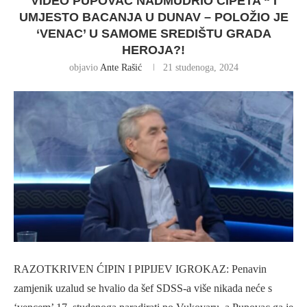
VIDEO PUPOVAC NADMUDRIO ĆIPETA “ I
UMJESTO BACANJA U DUNAV – POLOŽIO JE
‘VENAC’ U SAMOME SREDIŠTU GRADA
HEROJA?!
objavio
Ante Rašić
21 studenoga, 2024
RAZOTKRIVEN ĆIPIN I PIPIJEV IGROKAZ: Penavin
zamjenik uzalud se hvalio da šef SDSS-a više nikada neće s