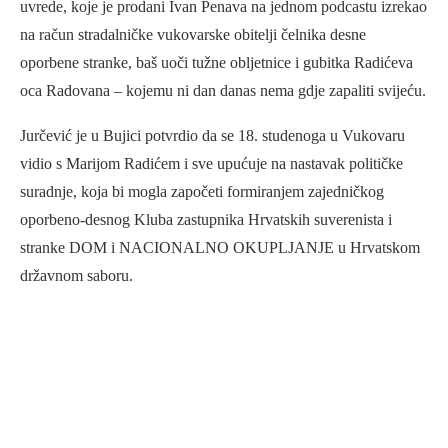
uvrede, koje je prodani Ivan Penava na jednom podcastu izrekao
na račun stradalničke vukovarske obitelji čelnika desne
oporbene stranke, baš uoči tužne obljetnice i gubitka Radićeva
oca Radovana – kojemu ni dan danas nema gdje zapaliti svijeću.
Jurčević je u Bujici potvrdio da se 18. studenoga u Vukovaru
vidio s Marijom Radićem i sve upućuje na nastavak političke
suradnje, koja bi mogla započeti formiranjem zajedničkog
oporbeno-desnog Kluba zastupnika Hrvatskih suverenista i
stranke DOM i NACIONALNO OKUPLJANJE u Hrvatskom
državnom saboru.