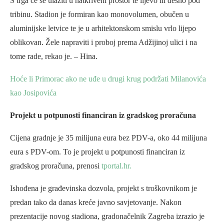
S trga će se ulaziti u natkriveni prostor te lijevo ili desno pod
tribinu. Stadion je formiran kao monovolumen, obučen u
aluminijske letvice te je u arhitektonskom smislu vrlo lijepo
oblikovan. Žele napraviti i proboj prema Adžijinoj ulici i na
tome rade, rekao je. – Hina.
Hoće li Primorac ako ne uđe u drugi krug podržati Milanovića
kao Josipovića
Projekt u potpunosti financiran iz gradskog proračuna
Cijena gradnje je 35 milijuna eura bez PDV-a, oko 44 milijuna
eura s PDV-om. To je projekt u potpunosti financiran iz
gradskog proračuna, prenosi
tportal.hr.
Ishođena je građevinska dozvola, projekt s troškovnikom je
predan tako da danas kreće javno savjetovanje. Nakon
prezentacije novog stadiona, gradonačelnik Zagreba izrazio je