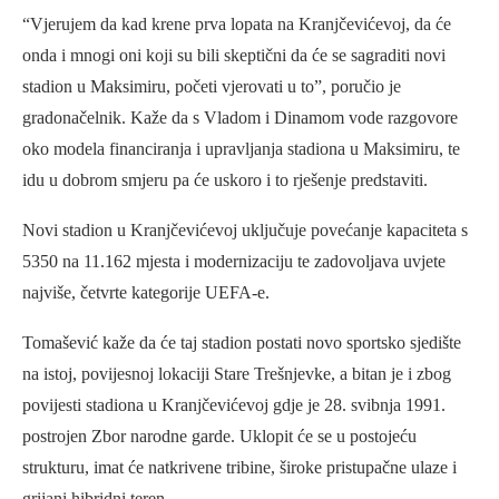
“Vjerujem da kad krene prva lopata na Kranjčevićevoj, da će
onda i mnogi oni koji su bili skeptični da će se sagraditi novi
stadion u Maksimiru, početi vjerovati u to”, poručio je
gradonačelnik. Kaže da s Vladom i Dinamom vode razgovore
oko modela financiranja i upravljanja stadiona u Maksimiru, te
idu u dobrom smjeru pa će uskoro i to rješenje predstaviti.
Novi stadion u Kranjčevićevoj uključuje povećanje kapaciteta s
5350 na 11.162 mjesta i modernizaciju te zadovoljava uvjete
najviše, četvrte kategorije UEFA-e.
Tomašević kaže da će taj stadion postati novo sportsko sjedište
na istoj, povijesnoj lokaciji Stare Trešnjevke, a bitan je i zbog
povijesti stadiona u Kranjčevićevoj gdje je 28. svibnja 1991.
postrojen Zbor narodne garde. Uklopit će se u postojeću
strukturu, imat će natkrivene tribine, široke pristupačne ulaze i
grijani hibridni teren.