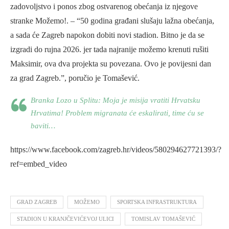
zadovoljstvo i ponos zbog ostvarenog obećanja iz njegove
stranke Možemo!. – “50 godina građani slušaju lažna obećanja,
a sada će Zagreb napokon dobiti novi stadion. Bitno je da se
izgradi do rujna 2026. jer tada najranije možemo krenuti rušiti
Maksimir, ova dva projekta su povezana. Ovo je povijesni dan
za grad Zagreb.”, poručio je Tomašević.
Branka Lozo u Splitu: Moja je misija vratiti Hrvatsku
Hrvatima! Problem migranata će eskalirati, time ću se
baviti…
https://www.facebook.com/zagreb.hr/videos/580294627721393/?
ref=embed_video
GRAD ZAGREB
MOŽEMO
SPORTSKA INFRASTRUKTURA
STADION U KRANJČEVIĆEVOJ ULICI
TOMISLAV TOMAŠEVIĆ