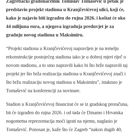
Zagrebački gradonačelnik Tomislav Tomašević u petak je
predstavio projekt stadiona u Kranjčevićevoj ulici, koji će,
kako je najavio biti izgrađen do rujna 2026. i koštat će oko
44 milijuna eura, a njegova izgradnja preduvjet je za
gradnju novog stadiona u Maksimiru.
“Projekt stadiona u Kranjčevićevoj napravljen je na temelju
rekonstrukcije postojećeg stadiona iako je u dobroj mjeri riječ o
novom stadionu, a to smo napravili kako bi što brže napravili taj
projekt jer što brža realizacija stadiona u Kranjčevićevoj znači i
što bržu realizaciju novog stadiona u Maksimiru”, istaknuo je
Tomašević na konferenciji za novinare.
Stadion u Kranjčevićevoj financirat će se iz gradskog proračuna,
bit će izgrađen do rujna 2026. i od tada će Dinamo i Hrvatska
nogometna reprezentacija moći igrati na njemu, naglasio je
Tomašević. Ponosan je, kaže što će Zagreb “nakon dugih 40,