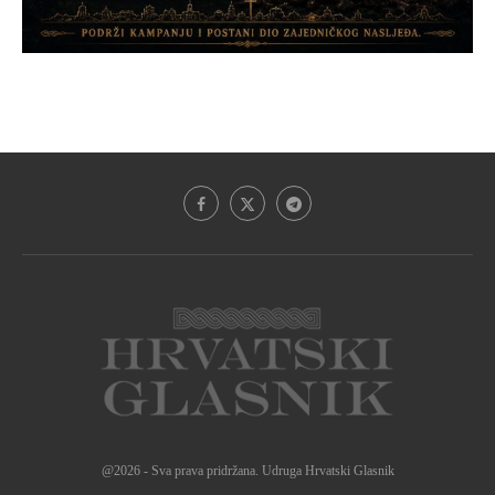
@2026 - Sva prava pridržana. Udruga Hrvatski Glasnik