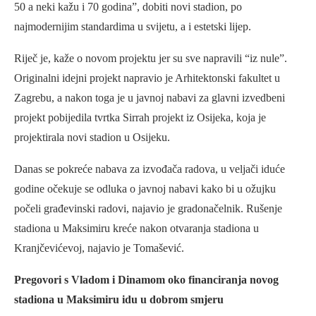
50 a neki kažu i 70 godina”, dobiti novi stadion, po
najmodernijim standardima u svijetu, a i estetski lijep.
Riječ je, kaže o novom projektu jer su sve napravili “iz nule”.
Originalni idejni projekt napravio je Arhitektonski fakultet u
Zagrebu, a nakon toga je u javnoj nabavi za glavni izvedbeni
projekt pobijedila tvrtka Sirrah projekt iz Osijeka, koja je
projektirala novi stadion u Osijeku.
Danas se pokreće nabava za izvođača radova, u veljači iduće
godine očekuje se odluka o javnoj nabavi kako bi u ožujku
počeli građevinski radovi, najavio je gradonačelnik. Rušenje
stadiona u Maksimiru kreće nakon otvaranja stadiona u
Kranjčevićevoj, najavio je Tomašević.
Pregovori s Vladom i Dinamom oko financiranja novog
stadiona u Maksimiru idu u dobrom smjeru