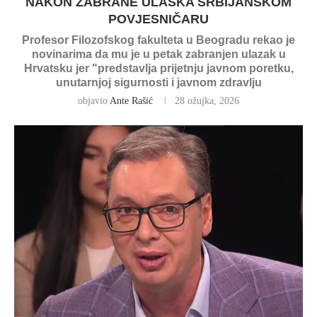
NAKON ZABRANE ULASKA SRBIJANSKOM
POVJESNIČARU
Profesor Filozofskog fakulteta u Beogradu rekao je
novinarima da mu je u petak zabranjen ulazak u
Hrvatsku jer "predstavlja prijetnju javnom poretku,
unutarnjoj sigurnosti i javnom zdravlju
objavio
Ante Rašić
28 ožujka, 2026