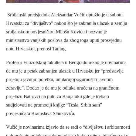
Srbijanski predsjednik Aleksandar Vučić optužio je u subotu
Hrvatsku za “divljaštvo” nakon što je zabranila ulazak u zemlju
srbijanskom povjesničaru Milošu Koviću i pozvao je
ministarstvo vanjskih poslova da zbog toga uputi prosvjednu
notu Hrvatskoj, prenosi Tanjug.
Profesor Filozofskog fakulteta u Beogradu rekao je novinarima
da mu je u petak zabranjen ulazak u Hrvatsku jer “predstavlja
prijetnju javnom poretku, unutarnjoj sigurnosti i javnom
zdravlju”. Dodao je da mu je odluka uručena na graničnom
prijelazu Batrovci na putu za Banjaluku gde je trebalo
sudjelovati na promociji knjige “Tesla, Srbin sam”
povjesničara Branislava Stankovića.
Vučić je novinarima izjavio da se radi o “divljaštvu i arbitrarnosti
u donošenju odluka o zabrani ulaska kakvo nije zabilježeno ni u