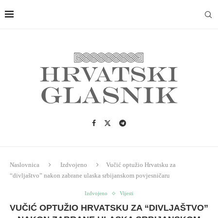
Naslovnica
Izdvojeno
Vučić optužio Hrvatsku za
“divljaštvo” nakon zabrane ulaska srbijanskom povjesničaru
Izdvojeno
Vijesti
VUČIĆ OPTUŽIO HRVATSKU ZA “DIVLJAŠTVO”