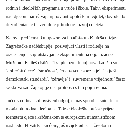
rodnih i ideoloških programa u vrtiće i škole. Takvi eksperimenti
nad djecom narušavaju njihov antropološki integritet, dovode do
dezorijentacije i razgradnje prirodnog razvoja djeteta.
Na ovu problematiku upozorava i nadbiskup Kutleša u izjavi
Zagrebačke nadbiskupije, pozivajući vlasti i roditelje na
osvještenje i suprotstavljanje eksperimentima organizacije
Možemo. Kutleša ističe: “Iza plemenitih pojmova kao što su
‘dobrobit djece’, ‘stručnost’, ‘znanstvene spoznaje’, ‘najviši
demokratski standardi’, ‘zdravlje’ i ‘suvremene vrijednosti’ često
se skriva sadržaj koji je u suprotnosti s tim pojmovima.”
Jučer smo imali zdravstveni odgoj, danas spolni, a sutra bi to
mogla biti rodna ideologija. Takve ideološke prakse prijete
identitetu djece i kršćanskom te europskom humanističkom
naslijeđu. Hrvatska, srećom, još uvijek odiše suživotom i