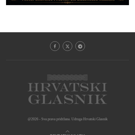
@2026 - Sva prava pridržana. Udruga Hrvatski Glasnik