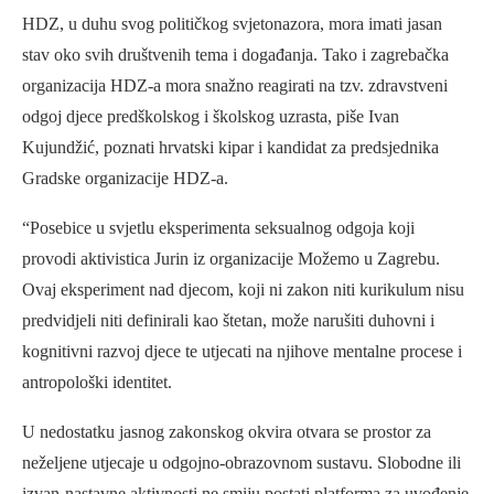
HDZ, u duhu svog političkog svjetonazora, mora imati jasan
stav oko svih društvenih tema i događanja. Tako i zagrebačka
organizacija HDZ-a mora snažno reagirati na tzv. zdravstveni
odgoj djece predškolskog i školskog uzrasta, piše Ivan
Kujundžić, poznati hrvatski kipar i kandidat za predsjednika
Gradske organizacije HDZ-a.
“Posebice u svjetlu eksperimenta seksualnog odgoja koji
provodi aktivistica Jurin iz organizacije Možemo u Zagrebu.
Ovaj eksperiment nad djecom, koji ni zakon niti kurikulum nisu
predvidjeli niti definirali kao štetan, može narušiti duhovni i
kognitivni razvoj djece te utjecati na njihove mentalne procese i
antropološki identitet.
U nedostatku jasnog zakonskog okvira otvara se prostor za
neželjene utjecaje u odgojno-obrazovnom sustavu. Slobodne ili
izvan-nastavne aktivnosti ne smiju postati platforma za uvođenje