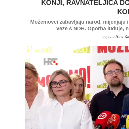
KONJI, RAVNATELJICA D
KO
Možemovci zabavljaju narod, mijenjaju 
veze s NDH. Oporba luduje, n
objavio
Ante Ra