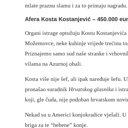
mlate praznu slamu i za to primaju nagradu.
Afera Kosta Kostanjević – 450.000 eura
Organi istrage optužuju Kostu Kostanjevića 
Možemovce, neke kuhinje vrijede trećinu to
Priznajemo samo sud naše stranke i vrhovnih
vilama na Azurnoj obali.
Kosta više nije šef, ali ipak naređuje šefu. U
pronašao suradnik
Hrvatskog glasnika
i ist
koji, gle čuda, nije podoban hrvatskom nov
Nekad su u Americi konjokradice vješali. U
briga za te “hebene” konje.