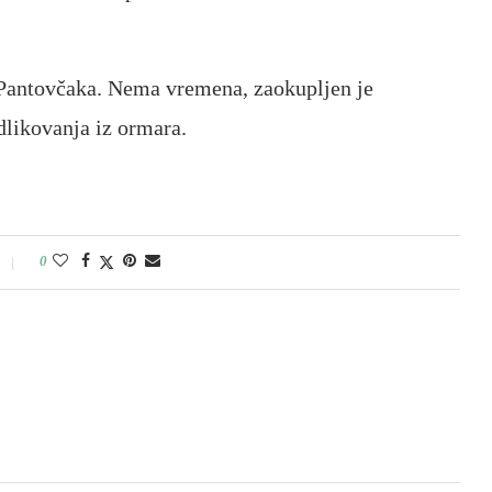
 s Pantovčaka. Nema vremena, zaokupljen je
dlikovanja iz ormara.
0