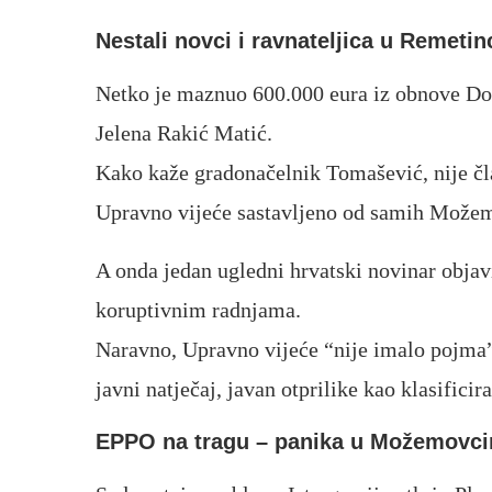
Nestali novci i ravnateljica u Remetin
Netko je maznuo 600.000 eura iz obnove Dom
Jelena Rakić Matić.
Kako kaže gradonačelnik Tomašević, nije čl
Upravno vijeće sastavljeno od samih Možem
A onda jedan ugledni hrvatski novinar objav
koruptivnim radnjama.
Naravno, Upravno vijeće “nije imalo pojma”.
javni natječaj, javan otprilike kao klasifici
EPPO na tragu – panika u Možemovc