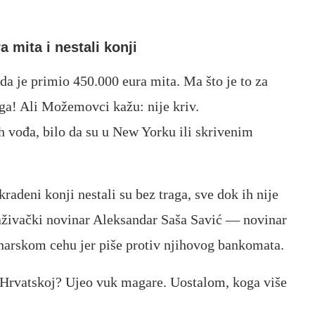
 mita i nestali konji
da je primio 450.000 eura mita. Ma što je to za
ga! Ali Možemovci kažu: nije kriv.
 vođa, bilo da su u New Yorku ili skrivenim
kradeni konji nestali su bez traga, sve dok ih nije
raživački novinar Aleksandar Saša Savić — novinar
inarskom cehu jer piše protiv njihovog bankomata.
 Hrvatskoj? Ujeo vuk magare. Uostalom, koga više