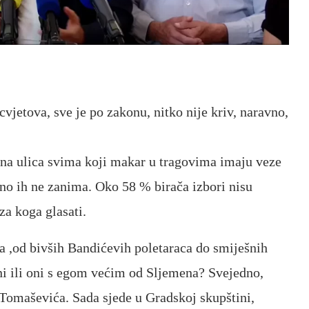
cvjetova, sve je po zakonu, nitko nije kriv, naravno,
na ulica svima koji makar u tragovima imaju veze
no ih ne zanima. Oko 58 % birača izbori nisu
za koga glasati.
ta ,od bivših Bandićevih poletaraca do smiješnih
ni ili oni s egom većim od Sljemena? Svejedno,
i Tomaševića. Sada sjede u Gradskoj skupštini,