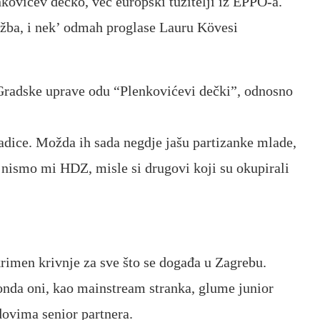
nkovićev dečko, već europski tužitelji iz EPPO-a.
lužba, i nek’ odmah proglase Lauru Kövesi
radske uprave odu “Plenkovićevi dečki”, odnosno
radice. Možda ih sada negdje jašu partizanke mlade,
o, nismo mi HDZ, misle si drugovi koji su okupirali
rimen krivnje za sve što se događa u Zagrebu.
nda oni, kao mainstream stranka, glume junior
edovima senior partnera.