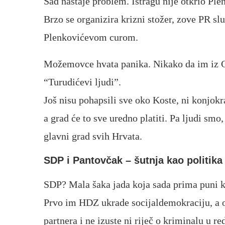
Sad nastaje problem. Istragu nije otkrio Ple
Brzo se organizira krizni stožer, zove PR s
Plenkovićevom curom.
Možemovce hvata panika. Nikako da im iz G
“Turudićevi ljudi”.
Još nisu pohapsili sve oko Koste, ni konjok
a grad će to sve uredno platiti. Pa ljudi sm
glavni grad svih Hrvata.
SDP i Pantovčak – šutnja kao politika
SDP? Mala šaka jada koja sada prima puni k
Prvo im HDZ ukrade socijaldemokraciju, a o
partnera i ne izuste ni riječ o kriminalu u r