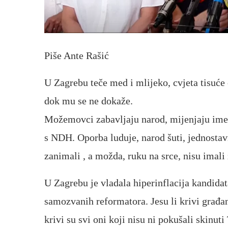
Piše Ante Rašić
U Zagrebu teče med i mlijeko, cvjeta tisuće 
dok mu se ne dokaže.
Možemovci zabavljaju narod, mijenjaju ime
s NDH. Oporba luduje, narod šuti, jednostav
zanimali , a možda, ruku na srce, nisu imali 
U Zagrebu je vladala hiperinflacija kandida
samozvanih reformatora. Jesu li krivi građa
krivi su svi oni koji nisu ni pokušali skinut